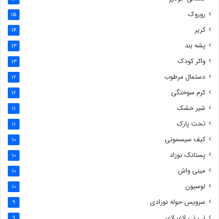
روروک
15
کریر
14
پشه بند
13
واکر کودک
13
دستمال مرطوب
12
کرم سوختگی
12
شیر خشک
11
تخت پارک
11
کیف سیسمونی
10
پستانک نوزاد
10
مینی واش
10
لوسیون
10
سرویس حوله نوزادی
9
نی نی لای لای
9