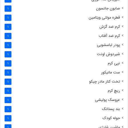
صابون جانسون
1
قطره مولتی ویتامین
1
کرم ضد گزش
1
کرم ضد آفتاب
1
پودر لباسشویی
1
شیردوش اونت
1
نپی کرم
1
ست مانیکور
1
تخت کنار مادر چیکو
1
ریچ کرم
1
عروسک پولیشی
1
بند پستانک
1
حوله کودک
1
ماشین شارژی
1