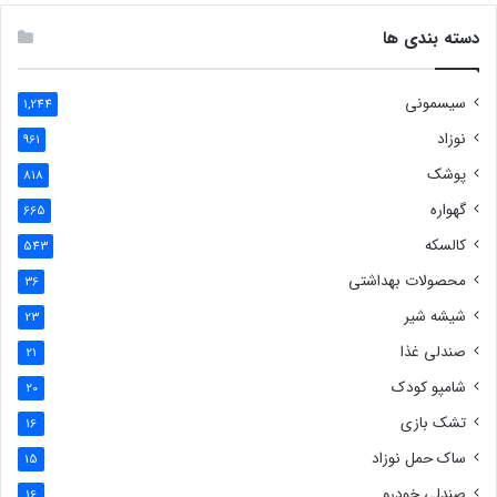
دسته بندی ها
سیسمونی
1,244
نوزاد
961
پوشک
818
گهواره
665
کالسکه
543
محصولات بهداشتی
36
شیشه شیر
23
صندلی غذا
21
شامپو کودک
20
تشک بازی
16
ساک حمل نوزاد
15
صندلی خودرو
16