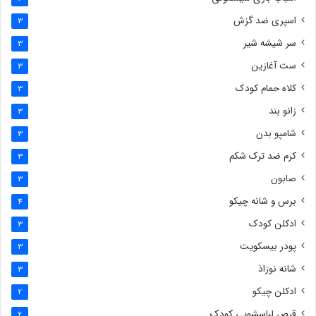
اسپری ضد گزش
3
سر شیشه شیر
3
ست آغازین
3
کلاه حمام کودک
3
زانو بند
3
شامپو بدن
3
کرم ضد ترک شکم
3
صابون
3
برس و شانه چیکو
4
ادکلن کودک
3
پودر بیسکویت
3
شانه نوزاذ
3
ادکلن چیکو
2
قرص لباسشویی کودک
2