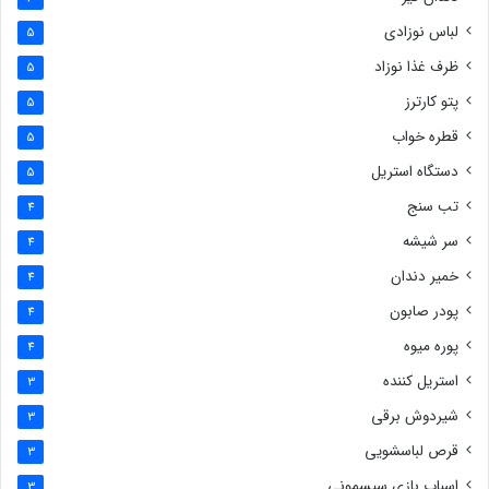
لباس نوزادی
5
ظرف غذا نوزاد
5
پتو کارترز
5
قطره خواب
5
دستگاه استریل
5
تب سنج
4
سر شیشه
4
خمیر دندان
4
پودر صابون
4
پوره میوه
4
استریل کننده
3
شیردوش برقی
3
قرص لباسشویی
3
اسباب بازی سیسمونی
3