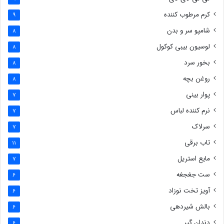
کرم مرطوب کننده
9
شامپو سر و بدن
8
لوسیون بیبی کوکول
8
بخور سرد
8
روغن بچه
8
پوار بینی
7
نرم کننده لباس
7
سرلاک
7
تاب برقی
11
مایع استریل
7
ست جغجغه
6
آویز تخت نوزاد
6
بالش شیردهی
6
دندان گیر
6