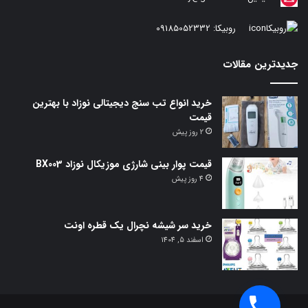
روبیکا:
09185052332
جدیدترین مقالات
خرید انواع تب سنج دیجیتالی نوزاد با بهترین
قیمت
2 روز پیش
قیمت پوار بینی شارژی موزیکال نوزاد BX003
4 روز پیش
خرید سر شیشه نچرال یک قطره اونت
اسفند 5, 1404