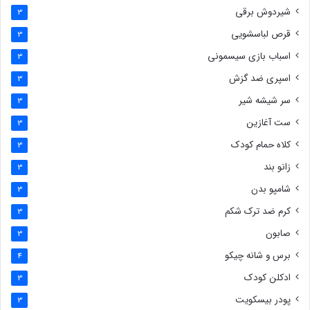
شیردوش برقی
3
قرص لباسشویی
3
اسباب بازی سیسمونی
3
اسپری ضد گزش
3
سر شیشه شیر
3
ست آغازین
3
کلاه حمام کودک
3
زانو بند
3
شامپو بدن
3
کرم ضد ترک شکم
3
صابون
3
برس و شانه چیکو
4
ادکلن کودک
3
پودر بیسکویت
3