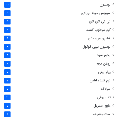
لوسیون
10
سرویس حوله نوزادی
9
نی نی لای لای
9
کرم مرطوب کننده
9
شامپو سر و بدن
8
لوسیون بیبی کوکول
8
بخور سرد
8
روغن بچه
8
پوار بینی
7
نرم کننده لباس
7
سرلاک
7
تاب برقی
11
مایع استریل
7
ست جغجغه
6