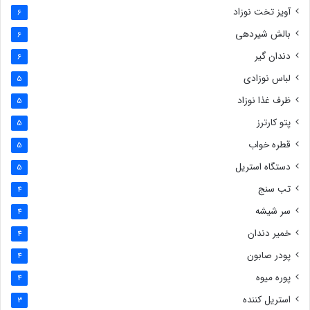
آویز تخت نوزاد
6
بالش شیردهی
6
دندان گیر
6
لباس نوزادی
5
ظرف غذا نوزاد
5
پتو کارترز
5
قطره خواب
5
دستگاه استریل
5
تب سنج
4
سر شیشه
4
خمیر دندان
4
پودر صابون
4
پوره میوه
4
استریل کننده
3