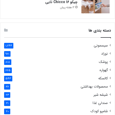
چیکو Chicco 16 تایی
3 هفته پیش
دسته بندی ها
سیسمونی
1,244
نوزاد
961
پوشک
818
گهواره
665
کالسکه
543
محصولات بهداشتی
36
شیشه شیر
23
صندلی غذا
21
شامپو کودک
20