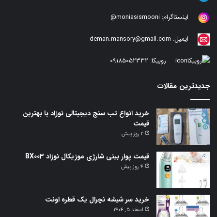
اینستاگرام:
moniasismooni@
ایمیل:
deman.mansory@gmail.com
روبیکا:
09185052332
جدیدترین مقالات
خرید انواع تب سنج دیجیتالی نوزاد با بهترین
قیمت
2 روز پیش
قیمت پوار بینی شارژی موزیکال نوزاد BX003
4 روز پیش
خرید سر شیشه نچرال یک قطره اونت
اسفند 5, 1404