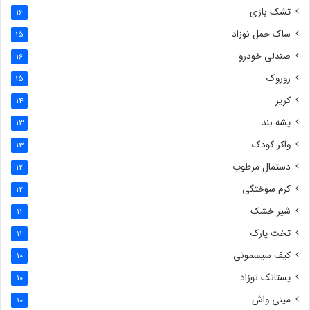
تشک بازی
16
ساک حمل نوزاد
15
صندلی خودرو
16
روروک
15
کریر
14
پشه بند
13
واکر کودک
13
دستمال مرطوب
12
کرم سوختگی
12
شیر خشک
11
تخت پارک
11
کیف سیسمونی
10
پستانک نوزاد
10
مینی واش
10