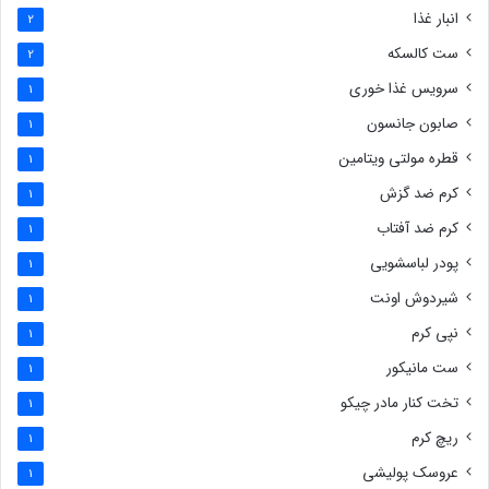
انبار غذا
2
ست کالسکه
2
سرویس غذا خوری
1
صابون جانسون
1
قطره مولتی ویتامین
1
کرم ضد گزش
1
کرم ضد آفتاب
1
پودر لباسشویی
1
شیردوش اونت
1
نپی کرم
1
ست مانیکور
1
تخت کنار مادر چیکو
1
ریچ کرم
1
عروسک پولیشی
1