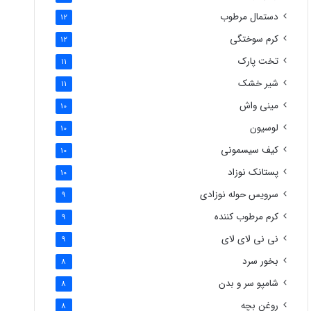
دستمال مرطوب
12
کرم سوختگی
12
تخت پارک
11
شیر خشک
11
مینی واش
10
لوسیون
10
کیف سیسمونی
10
پستانک نوزاد
10
سرویس حوله نوزادی
9
کرم مرطوب کننده
9
نی نی لای لای
9
بخور سرد
8
شامپو سر و بدن
8
روغن بچه
8