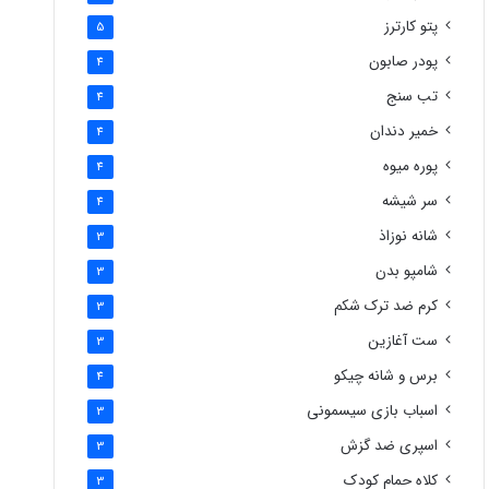
پتو کارترز
5
پودر صابون
4
تب سنج
4
خمیر دندان
4
پوره میوه
4
سر شیشه
4
شانه نوزاذ
3
شامپو بدن
3
کرم ضد ترک شکم
3
ست آغازین
3
برس و شانه چیکو
4
اسباب بازی سیسمونی
3
اسپری ضد گزش
3
کلاه حمام کودک
3