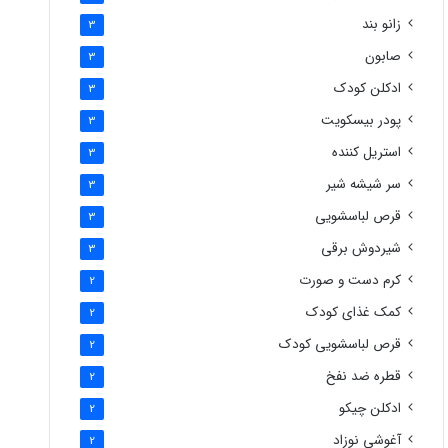
زانو بند
3
صابون
3
ادکلن کودک
3
پودر بیسکویت
3
استریل کننده
3
سر شیشه شیر
3
قرص لباسشویی
3
شیردوش برقی
3
کرم دست و صورت
2
کمک غذای کودک
2
قرص لباسشویی کودک
2
قطره ضد نفخ
2
ادکلن چیکو
2
آغوشی نوزاد
2