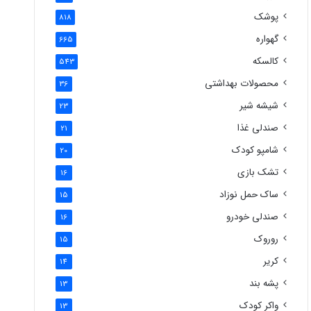
پوشک
818
گهواره
665
کالسکه
543
محصولات بهداشتی
36
شیشه شیر
23
صندلی غذا
21
شامپو کودک
20
تشک بازی
16
ساک حمل نوزاد
15
صندلی خودرو
16
روروک
15
کریر
14
پشه بند
13
واکر کودک
13