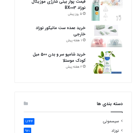
قیمت پوار بینی شارژی موزیکال
نوزاد BX003
5 روز پیش
خرید عمده ست مانیکور نوزاد
خارجی
1 هفته پیش
خرید شامپو سر و بدن 500 میل
کودک موستلا
2 هفته پیش
دسته بندی ها
سیسمونی
1,244
نوزاد
961