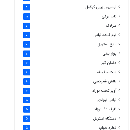
لوسیون بیبی کوکول
8
تاب برقی
11
سرلاک
7
نرم کننده لباس
7
مایع استریل
7
پوار بینی
7
دندان گیر
6
ست جغجغه
6
بالش شیردهی
6
آویز تخت نوزاد
6
لباس نوزادی
5
ظرف غذا نوزاد
5
دستگاه استریل
5
قطره خواب
5