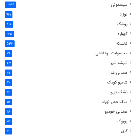
سیسمونی
1,244
نوزاد
961
پوشک
818
گهواره
665
کالسکه
543
محصولات بهداشتی
36
شیشه شیر
23
صندلی غذا
21
شامپو کودک
20
تشک بازی
16
ساک حمل نوزاد
15
صندلی خودرو
16
روروک
15
کریر
14