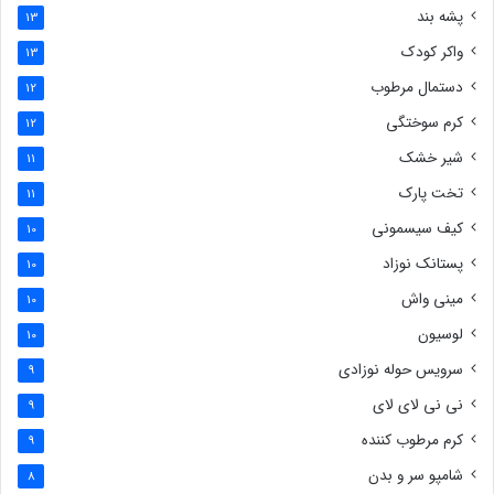
پشه بند
13
واکر کودک
13
دستمال مرطوب
12
کرم سوختگی
12
شیر خشک
11
تخت پارک
11
کیف سیسمونی
10
پستانک نوزاد
10
مینی واش
10
لوسیون
10
سرویس حوله نوزادی
9
نی نی لای لای
9
کرم مرطوب کننده
9
شامپو سر و بدن
8