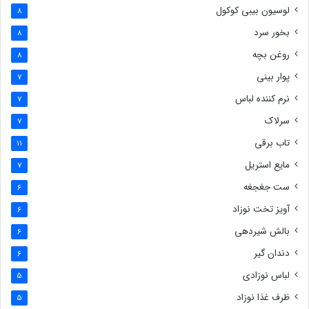
لوسیون بیبی کوکول
8
بخور سرد
8
روغن بچه
8
پوار بینی
7
نرم کننده لباس
7
سرلاک
7
تاب برقی
11
مایع استریل
7
ست جغجغه
6
آویز تخت نوزاد
6
بالش شیردهی
6
دندان گیر
6
لباس نوزادی
5
ظرف غذا نوزاد
5