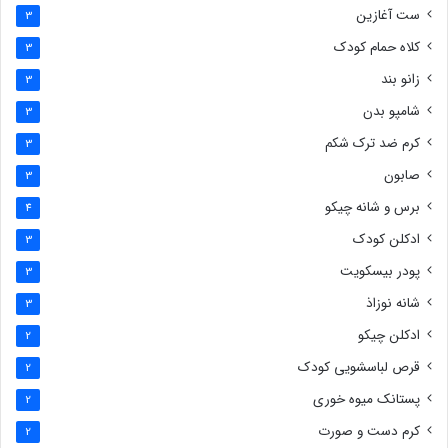
ست آغازین
3
کلاه حمام کودک
3
زانو بند
3
شامپو بدن
3
کرم ضد ترک شکم
3
صابون
3
برس و شانه چیکو
4
ادکلن کودک
3
پودر بیسکویت
3
شانه نوزاذ
3
ادکلن چیکو
2
قرص لباسشویی کودک
2
پستانک میوه خوری
2
کرم دست و صورت
2