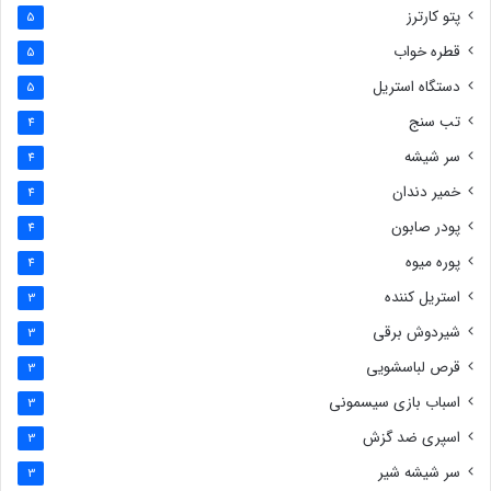
پتو کارترز
5
قطره خواب
5
دستگاه استریل
5
تب سنج
4
سر شیشه
4
خمیر دندان
4
پودر صابون
4
پوره میوه
4
استریل کننده
3
شیردوش برقی
3
قرص لباسشویی
3
اسباب بازی سیسمونی
3
اسپری ضد گزش
3
سر شیشه شیر
3