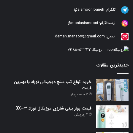
تلگرام:
sismoonibaneh@
اینستاگرام:
moniasismooni@
ایمیل:
deman.mansory@gmail.com
روبیکا:
09185052332
جدیدترین مقالات
خرید انواع تب سنج دیجیتالی نوزاد با بهترین
قیمت
7 ساعت پیش
قیمت پوار بینی شارژی موزیکال نوزاد BX003
2 روز پیش