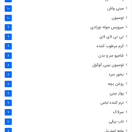
مینی واش
10
لوسیون
10
سرویس حوله نوزادی
9
نی نی لای لای
9
کرم مرطوب کننده
9
شامپو سر و بدن
8
لوسیون بیبی کوکول
8
بخور سرد
8
روغن بچه
8
پوار بینی
7
نرم کننده لباس
7
سرلاک
7
تاب برقی
11
مایع استریل
7