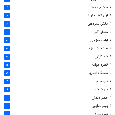
ست جغجغه
6
آویز تخت نوزاد
6
بالش شیردهی
6
دندان گیر
6
لباس نوزادی
5
ظرف غذا نوزاد
5
پتو کارترز
5
قطره خواب
5
دستگاه استریل
5
تب سنج
4
سر شیشه
4
خمیر دندان
4
پودر صابون
4
پوره میوه
4