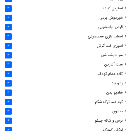
استریل کننده
3
شیردوش برقی
3
قرص لباسشویی
3
اسباب بازی سیسمونی
3
اسپری ضد گزش
3
سر شیشه شیر
3
ست آغازین
3
کلاه حمام کودک
3
زانو بند
3
شامپو بدن
3
کرم ضد ترک شکم
3
صابون
3
برس و شانه چیکو
4
ادکلن کودک
3