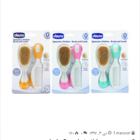
f.mansori
دی 3, 1397
0
170