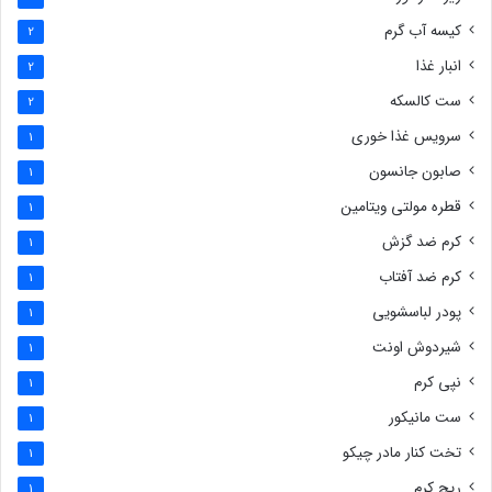
کیسه آب گرم
2
انبار غذا
2
ست کالسکه
2
سرویس غذا خوری
1
صابون جانسون
1
قطره مولتی ویتامین
1
کرم ضد گزش
1
کرم ضد آفتاب
1
پودر لباسشویی
1
شیردوش اونت
1
نپی کرم
1
ست مانیکور
1
تخت کنار مادر چیکو
1
ریچ کرم
1