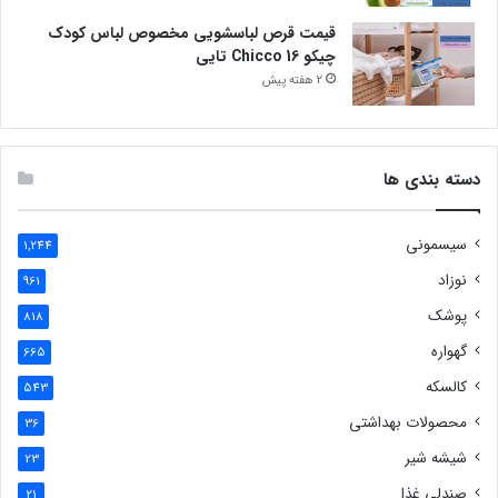
قیمت قرص لباسشویی مخصوص لباس کودک
چیکو Chicco 16 تایی
2 هفته پیش
دسته بندی ها
سیسمونی
1,244
نوزاد
961
پوشک
818
گهواره
665
کالسکه
543
محصولات بهداشتی
36
شیشه شیر
23
صندلی غذا
21