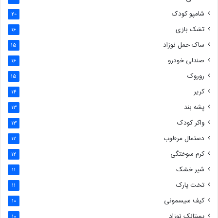
شامپو کودک
20
تشک بازی
16
ساک حمل نوزاد
15
صندلی خودرو
16
روروک
15
کریر
14
پشه بند
13
واکر کودک
13
دستمال مرطوب
12
کرم سوختگی
12
شیر خشک
11
تخت پارک
11
کیف سیسمونی
10
پستانک نوزاد
10