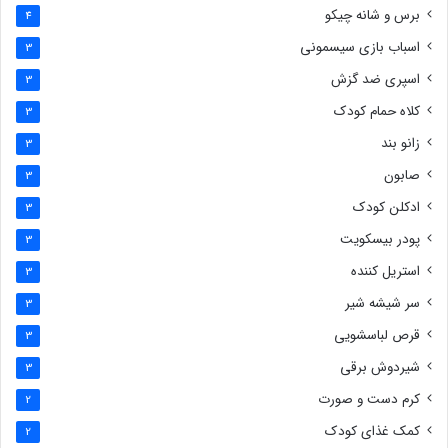
برس و شانه چیکو
4
اسباب بازی سیسمونی
3
اسپری ضد گزش
3
کلاه حمام کودک
3
زانو بند
3
صابون
3
ادکلن کودک
3
پودر بیسکویت
3
استریل کننده
3
سر شیشه شیر
3
قرص لباسشویی
3
شیردوش برقی
3
کرم دست و صورت
2
کمک غذای کودک
2