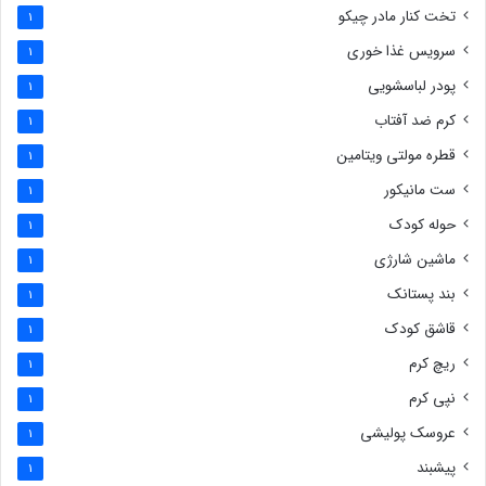
تخت کنار مادر چیکو
1
سرویس غذا خوری
1
پودر لباسشویی
1
کرم ضد آفتاب
1
قطره مولتی ویتامین
1
ست مانیکور
1
حوله کودک
1
ماشین شارژی
1
بند پستانک
1
قاشق کودک
1
ریچ کرم
1
نپی کرم
1
عروسک پولیشی
1
پیشبند
1