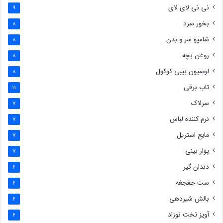
نی نی لای لای
9
بخور سرد
8
شامپو سر و بدن
8
روغن بچه
8
لوسیون بیبی کوکول
8
تاب برقی
11
سرلاک
7
نرم کننده لباس
7
مایع استریل
7
پوار بینی
7
دندان گیر
6
ست جغجغه
6
بالش شیردهی
6
آویز تخت نوزاد
6