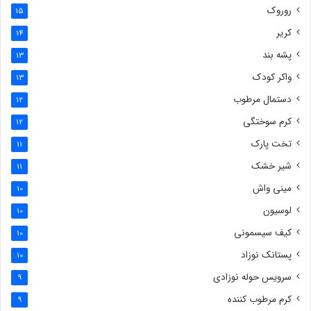
روروک
15
کریر
14
پشه بند
13
واکر کودک
13
دستمال مرطوب
12
کرم سوختگی
12
تخت پارک
11
شیر خشک
11
مینی واش
10
لوسیون
10
کیف سیسمونی
10
پستانک نوزاد
10
سرویس حوله نوزادی
9
کرم مرطوب کننده
9