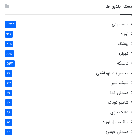
دسته بندی ها
سیسمونی
1,244
نوزاد
961
پوشک
818
گهواره
665
کالسکه
543
محصولات بهداشتی
36
شیشه شیر
23
صندلی غذا
21
شامپو کودک
20
تشک بازی
16
ساک حمل نوزاد
15
صندلی خودرو
16