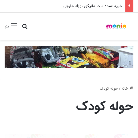
خرید شامپو سر و بدن 500 میل کودک موستلا
جستجو برا
منو
خانه
/
حوله کودک
حوله کودک