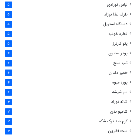
لباس نوزادی
5
ظرف غذا نوزاد
5
دستگاه استریل
5
قطره خواب
5
پتو کارترز
5
پودر صابون
4
تب سنج
4
خمیر دندان
4
پوره میوه
4
سر شیشه
4
شانه نوزاذ
3
شامپو بدن
3
کرم ضد ترک شکم
3
ست آغازین
3