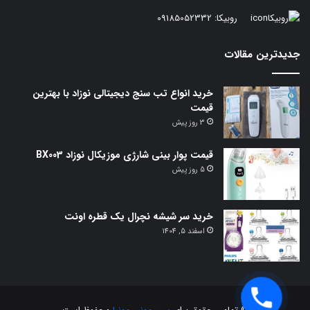
روبیکا:
09185052332
جدیدترین مقالات
خرید انواع تب سنج دیجیتالی نوزاد با بهترین
قیمت
3 روز پیش
قیمت پوار بینی شارژی موزیکال نوزاد BX003
5 روز پیش
خرید سر شیشه نچرال یک قطره اونت
اسفند 5, 1404