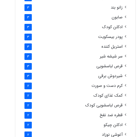
زانو بند
3
صابون
3
ادکلن کودک
3
پودر بیسکویت
3
استریل کننده
3
سر شیشه شیر
3
قرص لباسشویی
3
شیردوش برقی
3
کرم دست و صورت
2
کمک غذای کودک
2
قرص لباسشویی کودک
2
قطره ضد نفخ
2
ادکلن چیکو
2
آغوشی نوزاد
2