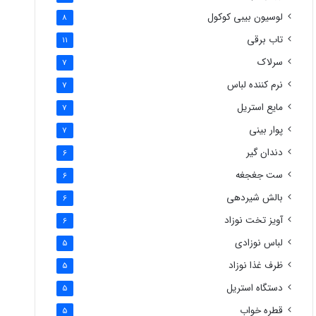
لوسیون بیبی کوکول
8
تاب برقی
11
سرلاک
7
نرم کننده لباس
7
مایع استریل
7
پوار بینی
7
دندان گیر
6
ست جغجغه
6
بالش شیردهی
6
آویز تخت نوزاد
6
لباس نوزادی
5
ظرف غذا نوزاد
5
دستگاه استریل
5
قطره خواب
5