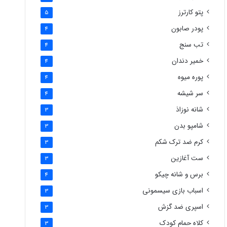
پتو کارترز
5
پودر صابون
4
تب سنج
4
خمیر دندان
4
پوره میوه
4
سر شیشه
4
شانه نوزاذ
3
شامپو بدن
3
کرم ضد ترک شکم
3
ست آغازین
3
برس و شانه چیکو
4
اسباب بازی سیسمونی
3
اسپری ضد گزش
3
کلاه حمام کودک
3