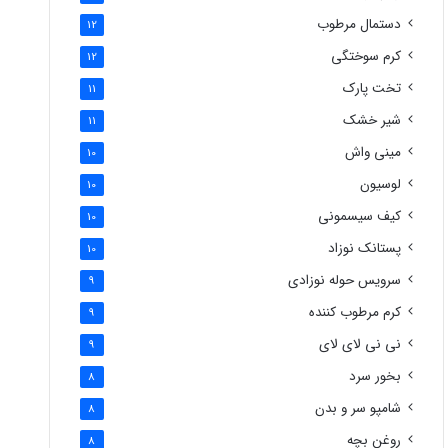
دستمال مرطوب
12
کرم سوختگی
12
تخت پارک
11
شیر خشک
11
مینی واش
10
لوسیون
10
کیف سیسمونی
10
پستانک نوزاد
10
سرویس حوله نوزادی
9
کرم مرطوب کننده
9
نی نی لای لای
9
بخور سرد
8
شامپو سر و بدن
8
روغن بچه
8