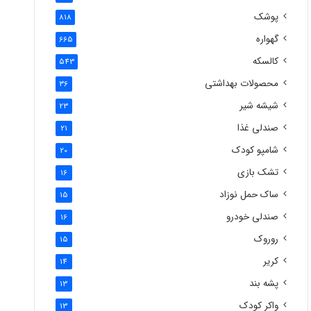
پوشک
818
گهواره
665
کالسکه
543
محصولات بهداشتی
36
شیشه شیر
23
صندلی غذا
21
شامپو کودک
20
تشک بازی
16
ساک حمل نوزاد
15
صندلی خودرو
16
روروک
15
کریر
14
پشه بند
13
واکر کودک
13