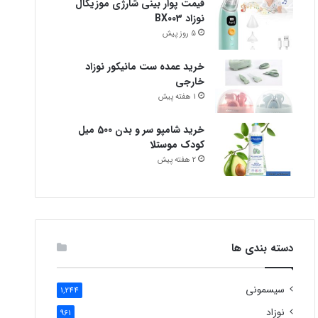
قیمت پوار بینی شارژی موزیکال
نوزاد BX003
5 روز پیش
خرید عمده ست مانیکور نوزاد
خارجی
1 هفته پیش
خرید شامپو سر و بدن 500 میل
کودک موستلا
2 هفته پیش
دسته بندی ها
سیسمونی
1,244
نوزاد
961