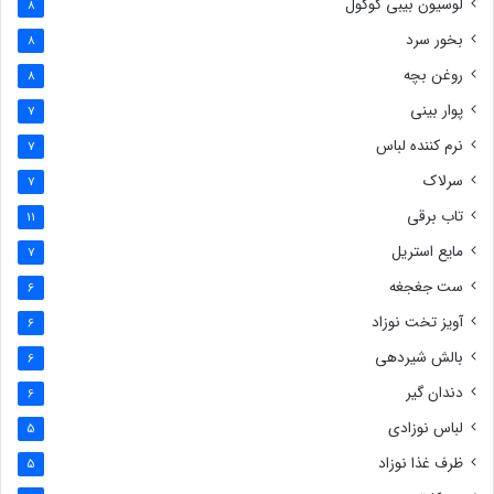
لوسیون بیبی کوکول
8
بخور سرد
8
روغن بچه
8
پوار بینی
7
نرم کننده لباس
7
سرلاک
7
تاب برقی
11
مایع استریل
7
ست جغجغه
6
آویز تخت نوزاد
6
بالش شیردهی
6
دندان گیر
6
لباس نوزادی
5
ظرف غذا نوزاد
5