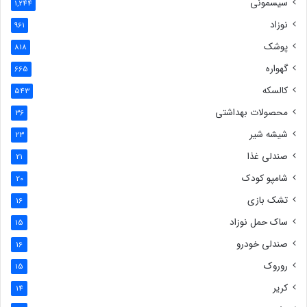
سیسمونی
1,244
نوزاد
961
پوشک
818
گهواره
665
کالسکه
543
محصولات بهداشتی
36
شیشه شیر
23
صندلی غذا
21
شامپو کودک
20
تشک بازی
16
ساک حمل نوزاد
15
صندلی خودرو
16
روروک
15
کریر
14