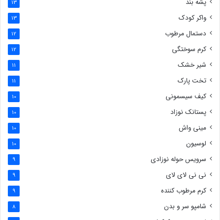
پشه بند
13
واکر کودک
13
دستمال مرطوب
12
کرم سوختگی
12
شیر خشک
11
تخت پارک
11
کیف سیسمونی
10
پستانک نوزاد
10
مینی واش
10
لوسیون
10
سرویس حوله نوزادی
9
نی نی لای لای
9
کرم مرطوب کننده
9
شامپو سر و بدن
8