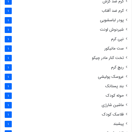
کرم ضد گزش
1
کرم ضد آفتاب
1
پودر لباسشویی
1
شیردوش اونت
1
نپی کرم
1
ست مانیکور
1
تخت کنار مادر چیکو
1
ریچ کرم
1
عروسک پولیشی
1
بند پستانک
1
حوله کودک
1
ماشین شارژی
1
فلاسک کودک
1
پیشبند
1