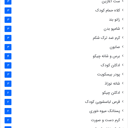
ست آغازین
3
کلاه حمام کودک
3
زانو بند
3
شامپو بدن
3
کرم ضد ترک شکم
3
صابون
3
برس و شانه چیکو
4
ادکلن کودک
3
پودر بیسکویت
3
شانه نوزاذ
3
ادکلن چیکو
2
قرص لباسشویی کودک
2
پستانک میوه خوری
2
کرم دست و صورت
2