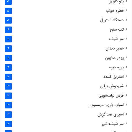
پتو کارترز
5
قطره خواب
5
دستگاه استریل
5
تب سنج
4
سر شیشه
4
خمیر دندان
4
پودر صابون
4
پوره میوه
4
استریل کننده
3
شیردوش برقی
3
قرص لباسشویی
3
اسباب بازی سیسمونی
3
اسپری ضد گزش
3
سر شیشه شیر
3