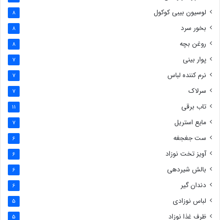
لوسیون بیبی کوکول
8
بخور سرد
8
روغن بچه
8
پوار بینی
7
نرم کننده لباس
7
سرلاک
7
تاب برقی
11
مایع استریل
7
ست جغجغه
6
آویز تخت نوزاد
6
بالش شیردهی
6
دندان گیر
6
لباس نوزادی
5
ظرف غذا نوزاد
5