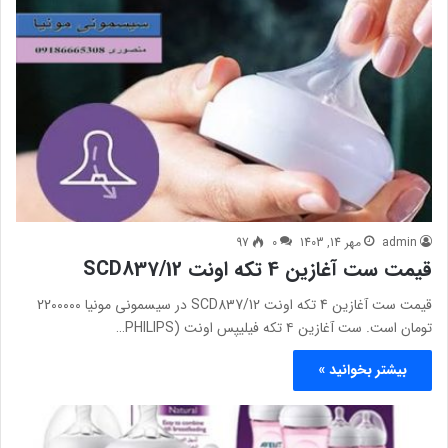
admin
مهر 14, 1403
0
97
قیمت ست آغازین 4 تکه اونت SCD837/12
قیمت ست آغازین 4 تکه اونت SCD837/12 در سیسمونی مونیا 2200000
تومان است. ست آغازین ۴ تکه فیلیپس اونت (PHILIPS…
بیشتر بخوانید »