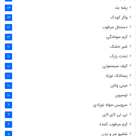
پشه بند
13
واکر کودک
13
دستمال مرطوب
12
کرم سوختگی
12
شیر خشک
11
تخت پارک
11
کیف سیسمونی
10
پستانک نوزاد
10
مینی واش
10
لوسیون
10
سرویس حوله نوزادی
9
نی نی لای لای
9
کرم مرطوب کننده
9
شامپو سر و بدن
8