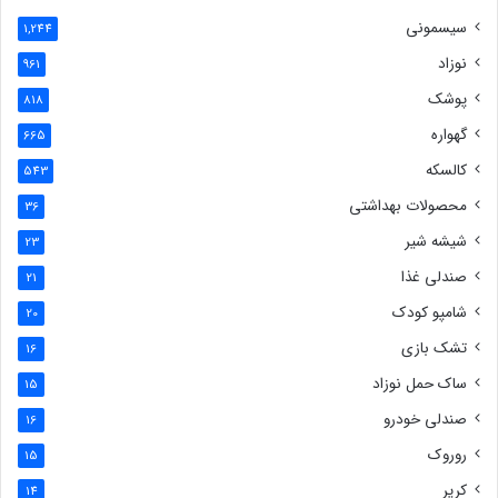
سیسمونی
1,244
نوزاد
961
پوشک
818
گهواره
665
کالسکه
543
محصولات بهداشتی
36
شیشه شیر
23
صندلی غذا
21
شامپو کودک
20
تشک بازی
16
ساک حمل نوزاد
15
صندلی خودرو
16
روروک
15
کریر
14