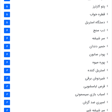
پتو کارترز
5
قطره خواب
5
دستگاه استریل
5
تب سنج
4
سر شیشه
4
خمیر دندان
4
پودر صابون
4
پوره میوه
4
استریل کننده
3
شیردوش برقی
3
قرص لباسشویی
3
اسباب بازی سیسمونی
3
اسپری ضد گزش
3
سر شیشه شیر
3