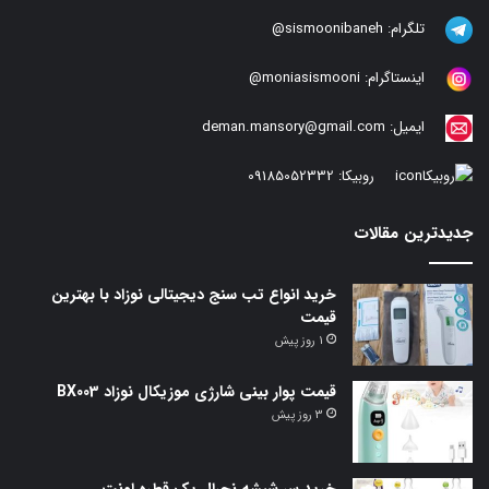
تلگرام:
sismoonibaneh@
اینستاگرام:
moniasismooni@
ایمیل:
deman.mansory@gmail.com
روبیکا:
09185052332
جدیدترین مقالات
خرید انواع تب سنج دیجیتالی نوزاد با بهترین
قیمت
1 روز پیش
قیمت پوار بینی شارژی موزیکال نوزاد BX003
3 روز پیش
خرید سر شیشه نچرال یک قطره اونت