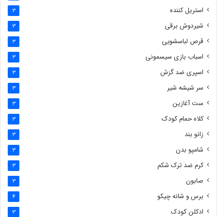
استریل کننده
3
شیردوش برقی
3
قرص لباسشویی
3
اسباب بازی سیسمونی
3
اسپری ضد گزش
3
سر شیشه شیر
3
ست آغازین
3
کلاه حمام کودک
3
زانو بند
3
شامپو بدن
3
کرم ضد ترک شکم
3
صابون
3
برس و شانه چیکو
4
ادکلن کودک
3