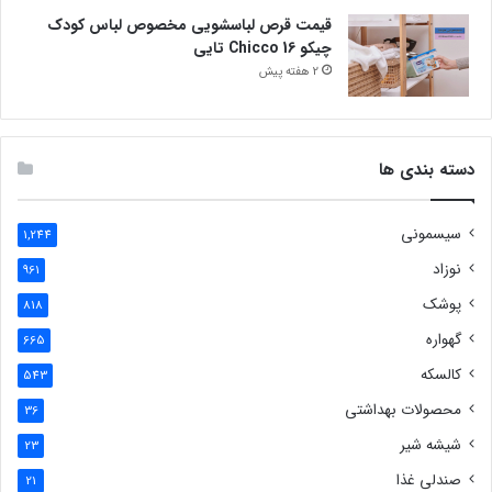
قیمت قرص لباسشویی مخصوص لباس کودک
چیکو Chicco 16 تایی
2 هفته پیش
دسته بندی ها
سیسمونی
1,244
نوزاد
961
پوشک
818
گهواره
665
کالسکه
543
محصولات بهداشتی
36
شیشه شیر
23
صندلی غذا
21