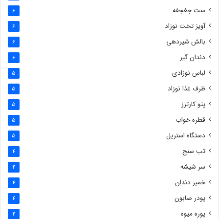
ست جغجغه
6
آویز تخت نوزاد
6
بالش شیردهی
6
دندان گیر
6
لباس نوزادی
5
ظرف غذا نوزاد
5
پتو کارترز
5
قطره خواب
5
دستگاه استریل
5
تب سنج
4
سر شیشه
4
خمیر دندان
4
پودر صابون
4
پوره میوه
4