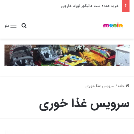
خرید شامپو سر و بدن 500 میل کودک موستلا
جستجو برا
منو
خانه
/
سرویس غذا خوری
سرویس غذا خوری