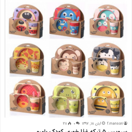
f.mansori
آبان 18, 1397
0
211
سرویس ۵ تیکه غذا خوری کودک بامبو