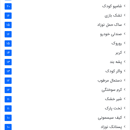
شامپو کودک
20
تشک بازی
16
ساک حمل نوزاد
15
صندلی خودرو
16
روروک
15
کریر
14
پشه بند
13
واکر کودک
13
دستمال مرطوب
12
کرم سوختگی
12
شیر خشک
11
تخت پارک
11
کیف سیسمونی
10
پستانک نوزاد
10