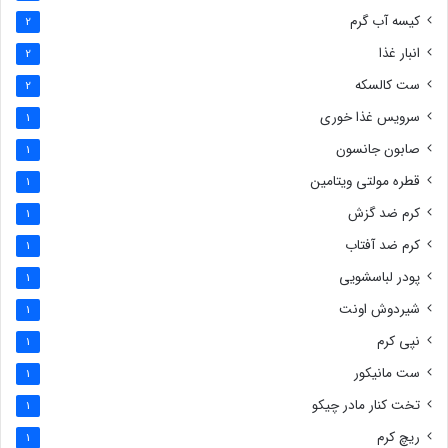
کیسه آب گرم
2
انبار غذا
2
ست کالسکه
2
سرویس غذا خوری
1
صابون جانسون
1
قطره مولتی ویتامین
1
کرم ضد گزش
1
کرم ضد آفتاب
1
پودر لباسشویی
1
شیردوش اونت
1
نپی کرم
1
ست مانیکور
1
تخت کنار مادر چیکو
1
ریچ کرم
1