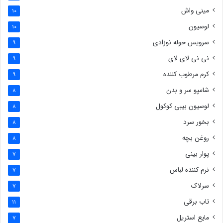
مینی واش
10
لوسیون
10
سرویس حوله نوزادی
9
نی نی لای لای
9
کرم مرطوب کننده
9
شامپو سر و بدن
8
لوسیون بیبی کوکول
8
بخور سرد
8
روغن بچه
8
پوار بینی
7
نرم کننده لباس
7
سرلاک
7
تاب برقی
11
مایع استریل
7