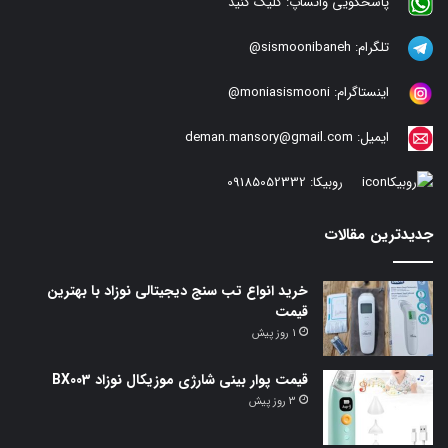
پاسخگویی واتساپ:
کلیک کنید
تلگرام:
sismoonibaneh@
اینستاگرام:
moniasismooni@
ایمیل:
deman.mansory@gmail.com
روبیکا:
09185052332
جدیدترین مقالات
خرید انواع تب سنج دیجیتالی نوزاد با بهترین
قیمت
1 روز پیش
قیمت پوار بینی شارژی موزیکال نوزاد BX003
3 روز پیش