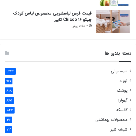
قیمت قرص لباسشویی مخصوص لباس کودک
چیکو Chicco 16 تایی
2 هفته پیش
دسته بندی ها
سیسمونی
1,244
نوزاد
961
پوشک
818
گهواره
665
کالسکه
543
محصولات بهداشتی
36
شیشه شیر
23