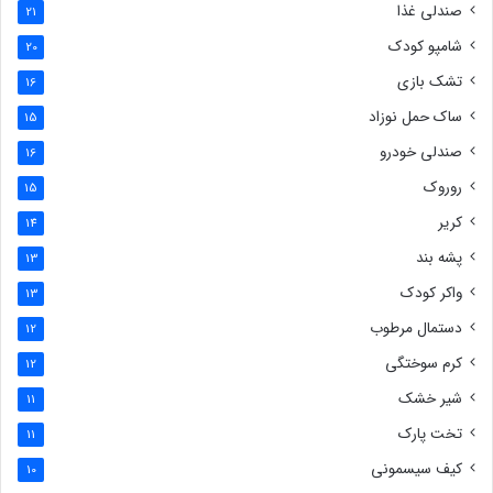
صندلی غذا
21
شامپو کودک
20
تشک بازی
16
ساک حمل نوزاد
15
صندلی خودرو
16
روروک
15
کریر
14
پشه بند
13
واکر کودک
13
دستمال مرطوب
12
کرم سوختگی
12
شیر خشک
11
تخت پارک
11
کیف سیسمونی
10