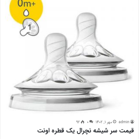
admin
مهر 1, 1402
0
92
قیمت سر شیشه نچرال یک قطره اونت