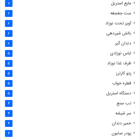
مایع استریل
7
ست جغجغه
6
آویز تخت نوزاد
6
بالش شیردهی
6
دندان گیر
6
لباس نوزادی
5
ظرف غذا نوزاد
5
پتو کارترز
5
قطره خواب
5
دستگاه استریل
5
تب سنج
4
سر شیشه
4
خمیر دندان
4
پودر صابون
4