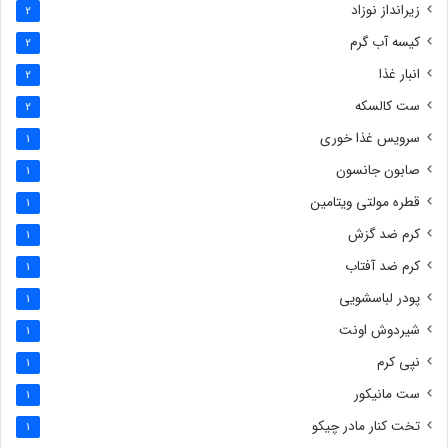
زیرانداز نوزاد
2
کیسه آب گرم
2
انبار غذا
2
ست کالسکه
2
سرویس غذا خوری
1
صابون جانسون
1
قطره مولتی ویتامین
1
کرم ضد گزش
1
کرم ضد آفتاب
1
پودر لباسشویی
1
شیردوش اونت
1
نپی کرم
1
ست مانیکور
1
تخت کنار مادر چیکو
1