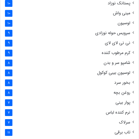
پستانک نوزاد
10
مینی واش
10
لوسیون
10
سرویس حوله نوزادی
9
نی نی لای لای
9
کرم مرطوب کننده
9
شامپو سر و بدن
8
لوسیون بیبی کوکول
8
بخور سرد
8
روغن بچه
8
پوار بینی
7
نرم کننده لباس
7
سرلاک
7
تاب برقی
11