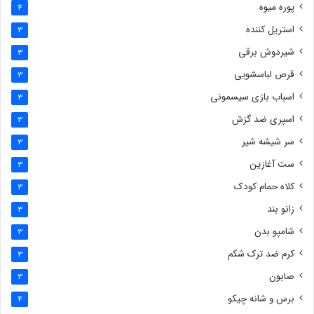
پوره میوه
4
استریل کننده
3
شیردوش برقی
3
قرص لباسشویی
3
اسباب بازی سیسمونی
3
اسپری ضد گزش
3
سر شیشه شیر
3
ست آغازین
3
کلاه حمام کودک
3
زانو بند
3
شامپو بدن
3
کرم ضد ترک شکم
3
صابون
3
برس و شانه چیکو
4