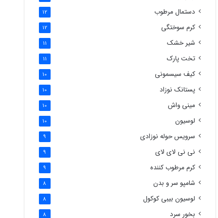
دستمال مرطوب
12
کرم سوختگی
12
شیر خشک
11
تخت پارک
11
کیف سیسمونی
10
پستانک نوزاد
10
مینی واش
10
لوسیون
10
سرویس حوله نوزادی
9
نی نی لای لای
9
کرم مرطوب کننده
9
شامپو سر و بدن
8
لوسیون بیبی کوکول
8
بخور سرد
8