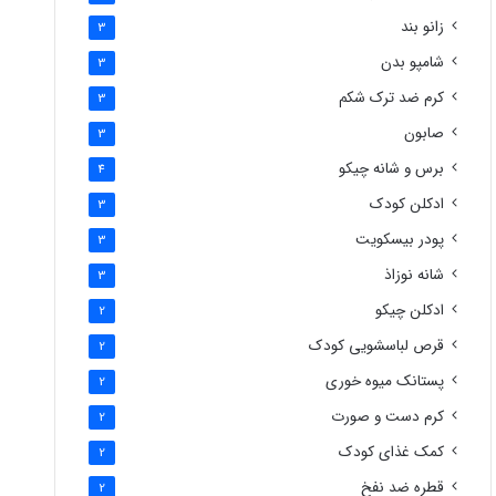
زانو بند
3
شامپو بدن
3
کرم ضد ترک شکم
3
صابون
3
برس و شانه چیکو
4
ادکلن کودک
3
پودر بیسکویت
3
شانه نوزاذ
3
ادکلن چیکو
2
قرص لباسشویی کودک
2
پستانک میوه خوری
2
کرم دست و صورت
2
کمک غذای کودک
2
قطره ضد نفخ
2