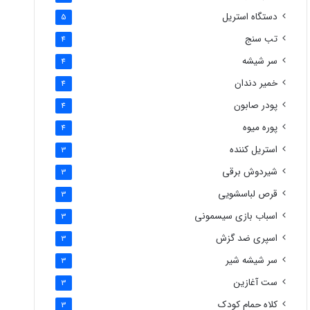
دستگاه استریل
5
تب سنج
4
سر شیشه
4
خمیر دندان
4
پودر صابون
4
پوره میوه
4
استریل کننده
3
شیردوش برقی
3
قرص لباسشویی
3
اسباب بازی سیسمونی
3
اسپری ضد گزش
3
سر شیشه شیر
3
ست آغازین
3
کلاه حمام کودک
3