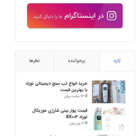
تازه
پرخواننده
نظرها
خرید انواع تب سنج دیجیتالی نوزاد
با بهترین قیمت
13 ساعت پیش
قیمت پوار بینی شارژی موزیکال
نوزاد BX003
3 روز پیش