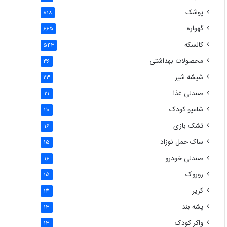
پوشک
818
گهواره
665
کالسکه
543
محصولات بهداشتی
36
شیشه شیر
23
صندلی غذا
21
شامپو کودک
20
تشک بازی
16
ساک حمل نوزاد
15
صندلی خودرو
16
روروک
15
کریر
14
پشه بند
13
واکر کودک
13