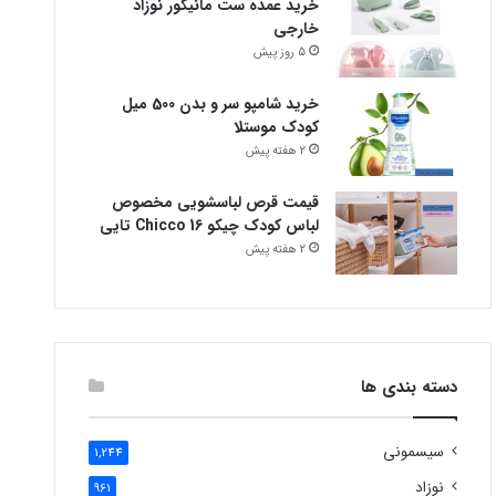
خرید عمده ست مانیکور نوزاد
خارجی
5 روز پیش
خرید شامپو سر و بدن 500 میل
کودک موستلا
2 هفته پیش
قیمت قرص لباسشویی مخصوص
لباس کودک چیکو Chicco 16 تایی
2 هفته پیش
دسته بندی ها
سیسمونی
1,244
نوزاد
961