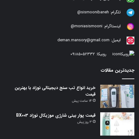
تلگرام:
sismoonibaneh@
اینستاگرام:
moniasismooni@
ایمیل:
deman.mansory@gmail.com
روبیکا:
09185052332
جدیدترین مقالات
خرید انواع تب سنج دیجیتالی نوزاد با بهترین
قیمت
14 ساعت پیش
قیمت پوار بینی شارژی موزیکال نوزاد BX003
3 روز پیش