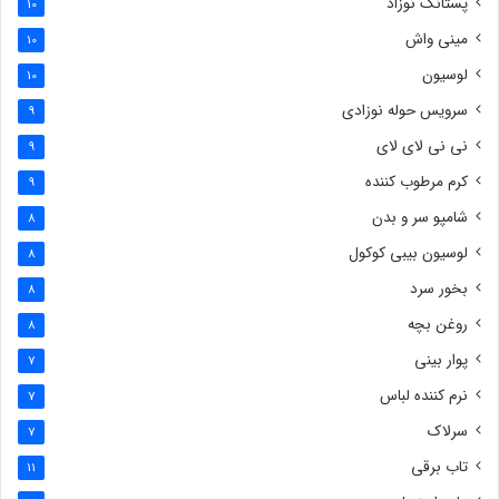
پستانک نوزاد
10
مینی واش
10
لوسیون
10
سرویس حوله نوزادی
9
نی نی لای لای
9
کرم مرطوب کننده
9
شامپو سر و بدن
8
لوسیون بیبی کوکول
8
بخور سرد
8
روغن بچه
8
پوار بینی
7
نرم کننده لباس
7
سرلاک
7
تاب برقی
11