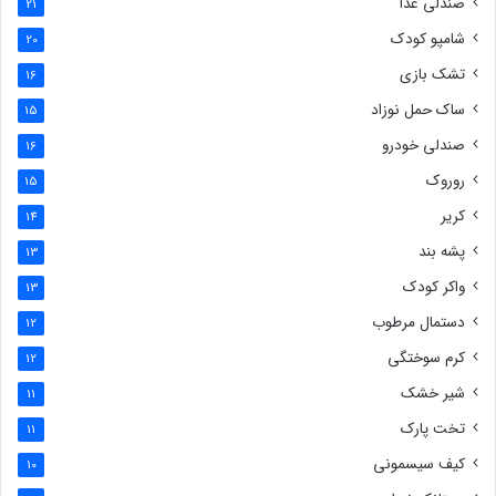
صندلی غذا
21
شامپو کودک
20
تشک بازی
16
ساک حمل نوزاد
15
صندلی خودرو
16
روروک
15
کریر
14
پشه بند
13
واکر کودک
13
دستمال مرطوب
12
کرم سوختگی
12
شیر خشک
11
تخت پارک
11
کیف سیسمونی
10