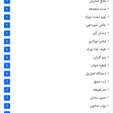
مایع استریل
7
ست جغجغه
6
آویز تخت نوزاد
6
بالش شیردهی
6
دندان گیر
6
لباس نوزادی
5
ظرف غذا نوزاد
5
پتو کارترز
5
قطره خواب
5
دستگاه استریل
5
تب سنج
4
سر شیشه
4
خمیر دندان
4
پودر صابون
4