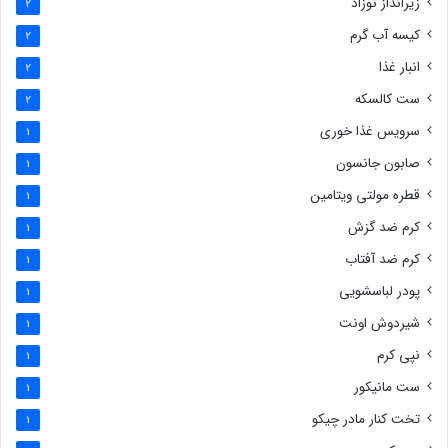
زیرانداز نوزاد
2
کیسه آب گرم
2
انبار غذا
2
ست کالسکه
2
سرویس غذا خوری
1
صابون جانسون
1
قطره مولتی ویتامین
1
کرم ضد گزش
1
کرم ضد آفتاب
1
پودر لباسشویی
1
شیردوش اونت
1
نپی کرم
1
ست مانیکور
1
تخت کنار مادر چیکو
1