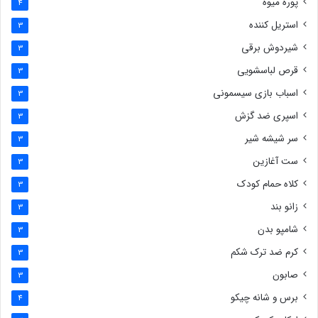
پوره میوه
4
استریل کننده
3
شیردوش برقی
3
قرص لباسشویی
3
اسباب بازی سیسمونی
3
اسپری ضد گزش
3
سر شیشه شیر
3
ست آغازین
3
کلاه حمام کودک
3
زانو بند
3
شامپو بدن
3
کرم ضد ترک شکم
3
صابون
3
برس و شانه چیکو
4