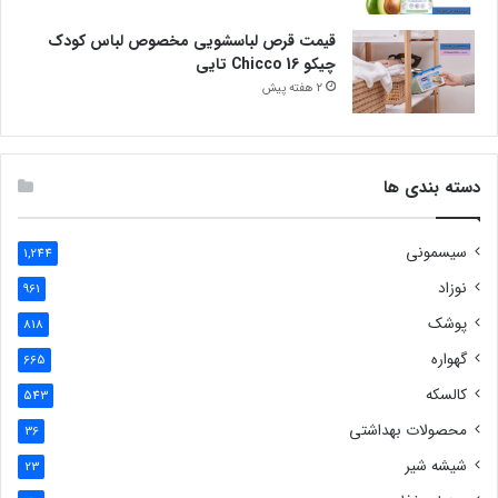
قیمت قرص لباسشویی مخصوص لباس کودک
چیکو Chicco 16 تایی
2 هفته پیش
دسته بندی ها
سیسمونی
1,244
نوزاد
961
پوشک
818
گهواره
665
کالسکه
543
محصولات بهداشتی
36
شیشه شیر
23