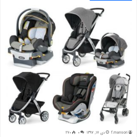
f.mansori
دی 17, 1397
0
270