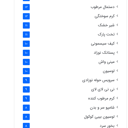
دستمال مرطوب
12
کرم سوختگی
12
شیر خشک
11
تخت پارک
11
کیف سیسمونی
10
پستانک نوزاد
10
مینی واش
10
لوسیون
10
سرویس حوله نوزادی
9
نی نی لای لای
9
کرم مرطوب کننده
9
شامپو سر و بدن
8
لوسیون بیبی کوکول
8
بخور سرد
8