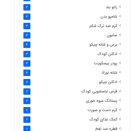
زانو بند
3
شامپو بدن
3
کرم ضد ترک شکم
3
صابون
3
برس و شانه چیکو
4
ادکلن کودک
3
پودر بیسکویت
3
شانه نوزاذ
3
ادکلن چیکو
2
قرص لباسشویی کودک
2
پستانک میوه خوری
2
کرم دست و صورت
2
کمک غذای کودک
2
قطره ضد نفخ
2