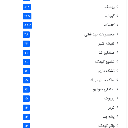
پوشک
818
گهواره
665
کالسکه
543
محصولات بهداشتی
36
شیشه شیر
23
صندلی غذا
21
شامپو کودک
20
تشک بازی
16
ساک حمل نوزاد
15
صندلی خودرو
16
روروک
15
کریر
14
پشه بند
13
واکر کودک
13