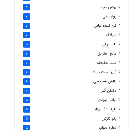
روغن بچه
8
پوار بینی
7
نرم کننده لباس
7
سرلاک
7
تاب برقی
11
مایع استریل
7
ست جغجغه
6
آویز تخت نوزاد
6
بالش شیردهی
6
دندان گیر
6
لباس نوزادی
5
ظرف غذا نوزاد
5
پتو کارترز
5
قطره خواب
5