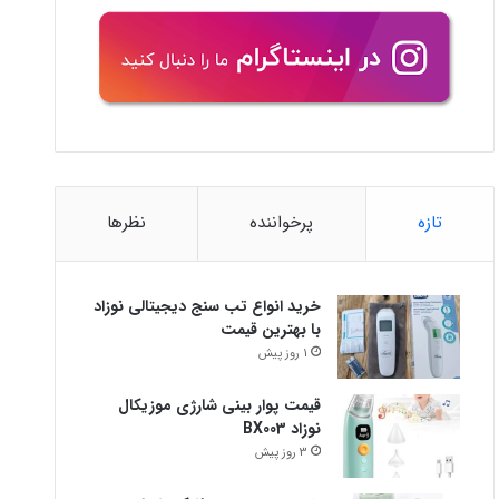
تازه
پرخواننده
نظرها
خرید انواع تب سنج دیجیتالی نوزاد
با بهترین قیمت
1 روز پیش
قیمت پوار بینی شارژی موزیکال
نوزاد BX003
3 روز پیش