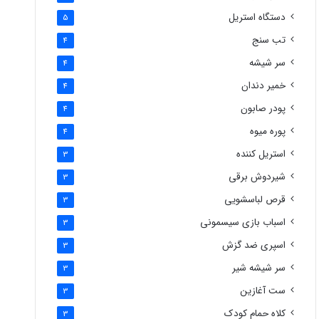
دستگاه استریل
5
تب سنج
4
سر شیشه
4
خمیر دندان
4
پودر صابون
4
پوره میوه
4
استریل کننده
3
شیردوش برقی
3
قرص لباسشویی
3
اسباب بازی سیسمونی
3
اسپری ضد گزش
3
سر شیشه شیر
3
ست آغازین
3
کلاه حمام کودک
3