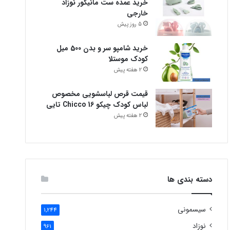
خرید عمده ست مانیکور نوزاد
خارجی
5 روز پیش
خرید شامپو سر و بدن 500 میل
کودک موستلا
2 هفته پیش
قیمت قرص لباسشویی مخصوص
لباس کودک چیکو Chicco 16 تایی
2 هفته پیش
دسته بندی ها
سیسمونی
1,244
نوزاد
961