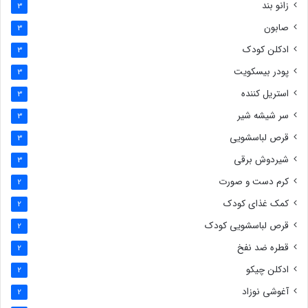
زانو بند
3
صابون
3
ادکلن کودک
3
پودر بیسکویت
3
استریل کننده
3
سر شیشه شیر
3
قرص لباسشویی
3
شیردوش برقی
3
کرم دست و صورت
2
کمک غذای کودک
2
قرص لباسشویی کودک
2
قطره ضد نفخ
2
ادکلن چیکو
2
آغوشی نوزاد
2