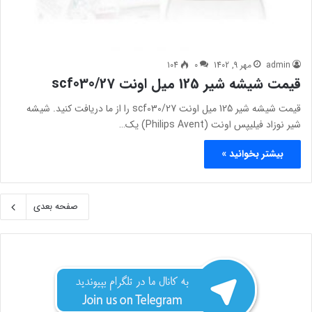
admin
مهر 9, 1402
0
104
قیمت شیشه شیر 125 میل اونت scf030/27
قیمت شیشه شیر 125 میل اونت scf030/27 را از ما دریافت کنید. شیشه
شیر نوزاد فیلیپس اونت (Philips Avent) یک…
بیشتر بخوانید »
صفحه بعدی