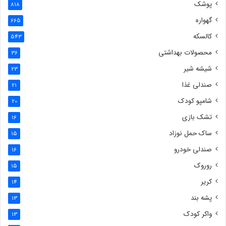
پوشک
818
گهواره
665
کالسکه
543
محصولات بهداشتی
36
شیشه شیر
23
صندلی غذا
21
شامپو کودک
20
تشک بازی
16
ساک حمل نوزاد
15
صندلی خودرو
16
روروک
15
کریر
14
پشه بند
13
واکر کودک
13