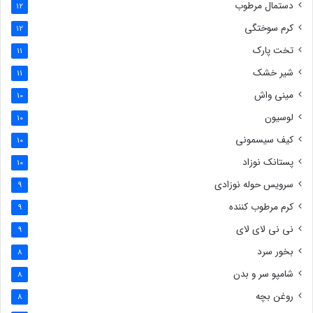
دستمال مرطوب
12
کرم سوختگی
12
تخت پارک
11
شیر خشک
11
مینی واش
10
لوسیون
10
کیف سیسمونی
10
پستانک نوزاد
10
سرویس حوله نوزادی
9
کرم مرطوب کننده
9
نی نی لای لای
9
بخور سرد
8
شامپو سر و بدن
8
روغن بچه
8