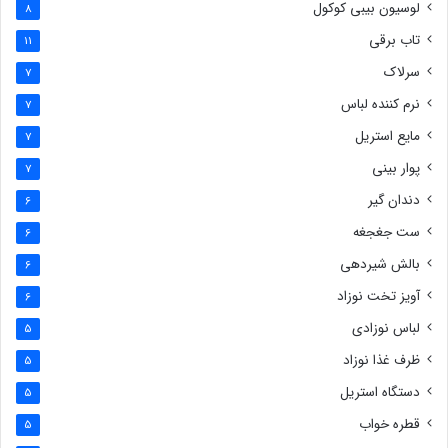
لوسیون بیبی کوکول
8
تاب برقی
11
سرلاک
7
نرم کننده لباس
7
مایع استریل
7
پوار بینی
7
دندان گیر
6
ست جغجغه
6
بالش شیردهی
6
آویز تخت نوزاد
6
لباس نوزادی
5
ظرف غذا نوزاد
5
دستگاه استریل
5
قطره خواب
5