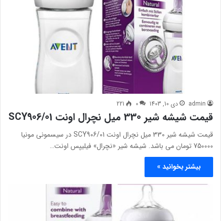
admin
دی 10, 1403
0
221
قیمت شیشه شیر 330 میل نچرال اونت SCY906/01
قیمت شیشه شیر 330 میل نچرال اونت SCY906/01 در سیسمونی مونیا
750000 تومان می باشد. شیشه شیر «نچرال» فیلیپس اونت…
بیشتر بخوانید »