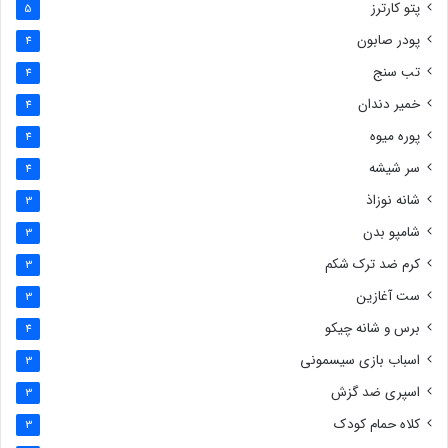
پتو کارترز
5
پودر صابون
4
تب سنج
4
خمیر دندان
4
پوره میوه
4
سر شیشه
4
شانه نوزاذ
3
شامپو بدن
3
کرم ضد ترک شکم
3
ست آغازین
3
برس و شانه چیکو
4
اسباب بازی سیسمونی
3
اسپری ضد گزش
3
کلاه حمام کودک
3