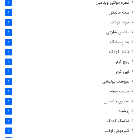
قطره مولتی ویتامین
1
ست مانیکور
1
حوله کودک
1
ماشین شارژی
1
بند پستانک
1
قاشق کودک
1
ریچ کرم
1
نپی کرم
1
عروسک پولیشی
1
چسب حمام
1
صابون جانسون
1
پیشبند
1
فلاسک کودک
1
شیردوش اونت
1