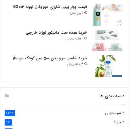
قیمت پوار بینی شارژی موزیکال نوزاد BX003
6 روز پیش
خرید عمده ست مانیکور نوزاد خارجی
1 هفته پیش
خرید شامپو سر و بدن 500 میل کودک موستلا
3 هفته پیش
دسته بندی ها
سیسمونی
1,244
نوزاد
961