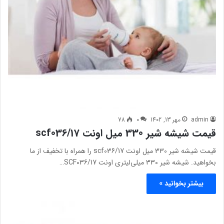
admin
مهر 13, 1402
0
78
قیمت شیشه شیر 330 میل اونت scf036/17
قیمت شیشه شیر 330 میل اونت scf036/17 را همراه با تخفیف از ما
بخواهید. شیشه شیر 330 میلی‌لیتری اونت SCF036/17…
بیشتر بخوانید »