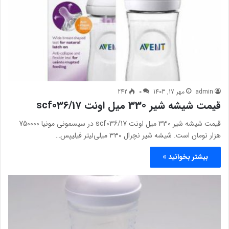
admin
مهر 17, 1403
0
242
قیمت شیشه شیر 330 میل اونت scf036/17
قیمت شیشه شیر 330 میل اونت scf036/17 در سیسمونی مونیا 750000
هزار نومان است. شیشه شیر نچرال ۳۳۰ میلی‌لیتر فیلیپس…
بیشتر بخوانید »