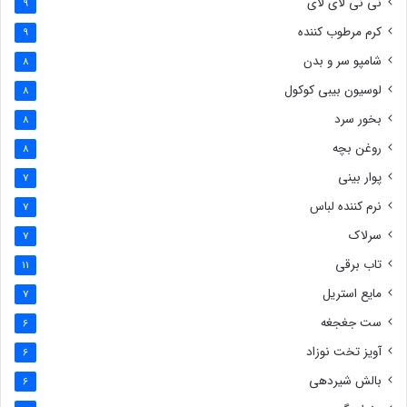
نی نی لای لای
9
کرم مرطوب کننده
9
شامپو سر و بدن
8
لوسیون بیبی کوکول
8
بخور سرد
8
روغن بچه
8
پوار بینی
7
نرم کننده لباس
7
سرلاک
7
تاب برقی
11
مایع استریل
7
ست جغجغه
6
آویز تخت نوزاد
6
بالش شیردهی
6