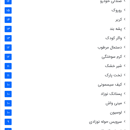
صندلی خودرو
16
روروک
15
کریر
14
پشه بند
13
واکر کودک
13
دستمال مرطوب
12
کرم سوختگی
12
شیر خشک
11
تخت پارک
11
کیف سیسمونی
10
پستانک نوزاد
10
مینی واش
10
لوسیون
10
سرویس حوله نوزادی
9