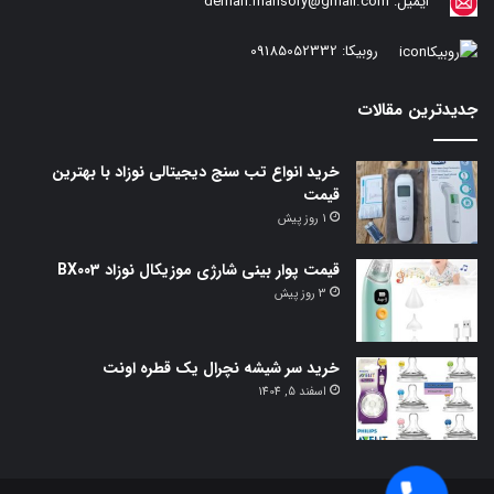
ایمیل:
deman.mansory@gmail.com
روبیکا:
09185052332
جدیدترین مقالات
خرید انواع تب سنج دیجیتالی نوزاد با بهترین
قیمت
1 روز پیش
قیمت پوار بینی شارژی موزیکال نوزاد BX003
3 روز پیش
خرید سر شیشه نچرال یک قطره اونت
اسفند 5, 1404