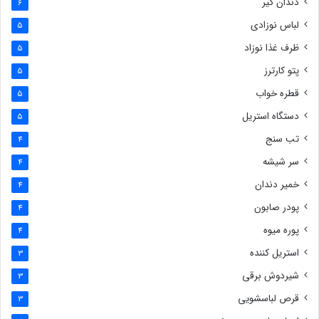
دندان گیر
6
لباس نوزادی
5
ظرف غذا نوزاد
5
پتو کارترز
5
قطره خواب
5
دستگاه استریل
5
تب سنج
4
سر شیشه
4
خمیر دندان
4
پودر صابون
4
پوره میوه
4
استریل کننده
3
شیردوش برقی
3
قرص لباسشویی
3