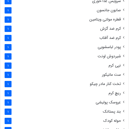
سرویس غذا خوری
1
صابون جانسون
1
قطره مولتی ویتامین
1
کرم ضد گزش
1
کرم ضد آفتاب
1
پودر لباسشویی
1
شیردوش اونت
1
نپی کرم
1
ست مانیکور
1
تخت کنار مادر چیکو
1
ریچ کرم
1
عروسک پولیشی
1
بند پستانک
1
حوله کودک
1