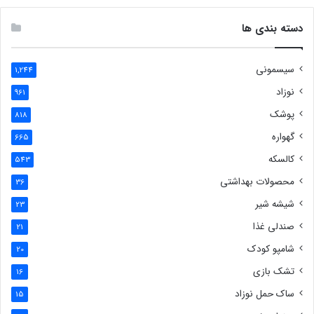
دسته بندی ها
سیسمونی
1,244
نوزاد
961
پوشک
818
گهواره
665
کالسکه
543
محصولات بهداشتی
36
شیشه شیر
23
صندلی غذا
21
شامپو کودک
20
تشک بازی
16
ساک حمل نوزاد
15