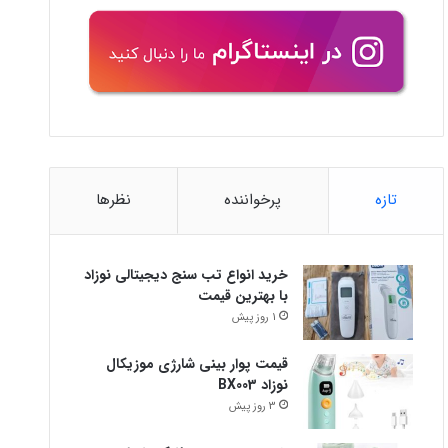
تازه
پرخواننده
نظرها
خرید انواع تب سنج دیجیتالی نوزاد
با بهترین قیمت
1 روز پیش
قیمت پوار بینی شارژی موزیکال
نوزاد BX003
3 روز پیش