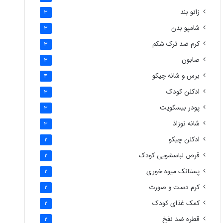
زانو بند
3
شامپو بدن
3
کرم ضد ترک شکم
3
صابون
3
برس و شانه چیکو
4
ادکلن کودک
3
پودر بیسکویت
3
شانه نوزاذ
3
ادکلن چیکو
2
قرص لباسشویی کودک
2
پستانک میوه خوری
2
کرم دست و صورت
2
کمک غذای کودک
2
قطره ضد نفخ
2