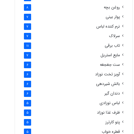
روغن بچه
8
پوار بینی
7
نرم کننده لباس
7
سرلاک
7
تاب برقی
11
مایع استریل
7
ست جغجغه
6
آویز تخت نوزاد
6
بالش شیردهی
6
دندان گیر
6
لباس نوزادی
5
ظرف غذا نوزاد
5
پتو کارترز
5
قطره خواب
5