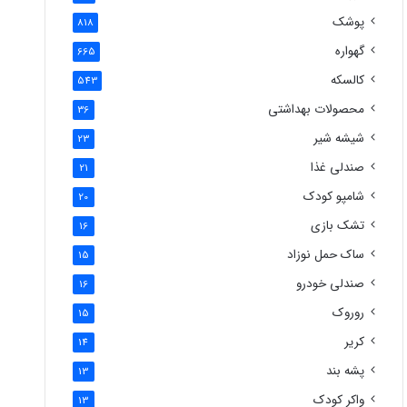
پوشک
818
گهواره
665
کالسکه
543
محصولات بهداشتی
36
شیشه شیر
23
صندلی غذا
21
شامپو کودک
20
تشک بازی
16
ساک حمل نوزاد
15
صندلی خودرو
16
روروک
15
کریر
14
پشه بند
13
واکر کودک
13