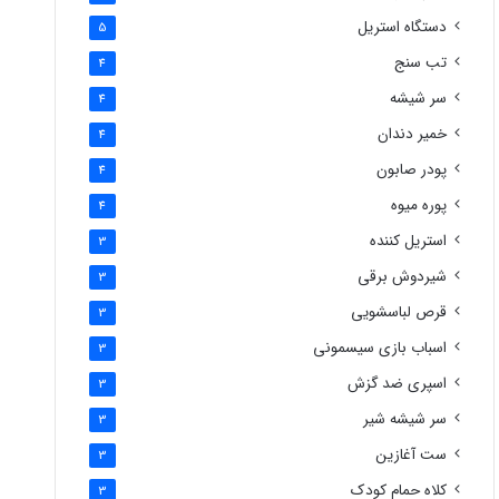
دستگاه استریل
5
تب سنج
4
سر شیشه
4
خمیر دندان
4
پودر صابون
4
پوره میوه
4
استریل کننده
3
شیردوش برقی
3
قرص لباسشویی
3
اسباب بازی سیسمونی
3
اسپری ضد گزش
3
سر شیشه شیر
3
ست آغازین
3
کلاه حمام کودک
3