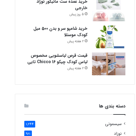
خرید عمده ست مانیکور نوزاد
خارجی
5 روز پیش
خرید شامپو سر و بدن 500 میل
کودک موستلا
2 هفته پیش
قیمت قرص لباسشویی مخصوص
لباس کودک چیکو Chicco 16 تایی
2 هفته پیش
دسته بندی ها
سیسمونی
1,244
نوزاد
961