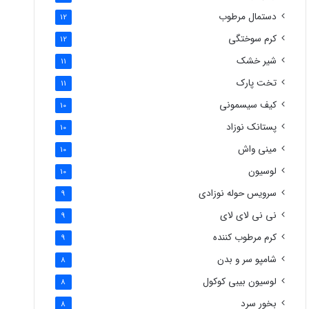
دستمال مرطوب
12
کرم سوختگی
12
شیر خشک
11
تخت پارک
11
کیف سیسمونی
10
پستانک نوزاد
10
مینی واش
10
لوسیون
10
سرویس حوله نوزادی
9
نی نی لای لای
9
کرم مرطوب کننده
9
شامپو سر و بدن
8
لوسیون بیبی کوکول
8
بخور سرد
8