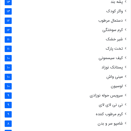
پشه بند
13
واکر کودک
13
دستمال مرطوب
12
کرم سوختگی
12
شیر خشک
11
تخت پارک
11
کیف سیسمونی
10
پستانک نوزاد
10
مینی واش
10
لوسیون
10
سرویس حوله نوزادی
9
نی نی لای لای
9
کرم مرطوب کننده
9
شامپو سر و بدن
8