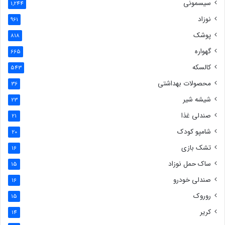
سیسمونی
1,244
نوزاد
961
پوشک
818
گهواره
665
کالسکه
543
محصولات بهداشتی
36
شیشه شیر
23
صندلی غذا
21
شامپو کودک
20
تشک بازی
16
ساک حمل نوزاد
15
صندلی خودرو
16
روروک
15
کریر
14