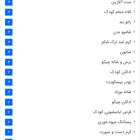
ست آغازین
3
کلاه حمام کودک
3
زانو بند
3
شامپو بدن
3
کرم ضد ترک شکم
3
صابون
3
برس و شانه چیکو
4
ادکلن کودک
3
پودر بیسکویت
3
شانه نوزاذ
3
ادکلن چیکو
2
قرص لباسشویی کودک
2
پستانک میوه خوری
2
کرم دست و صورت
2