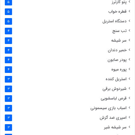
پتو کارترز
5
قطره خواب
5
دستگاه استریل
5
تب سنج
4
سر شیشه
4
خمیر دندان
4
پودر صابون
4
پوره میوه
4
استریل کننده
3
شیردوش برقی
3
قرص لباسشویی
3
اسباب بازی سیسمونی
3
اسپری ضد گزش
3
سر شیشه شیر
3