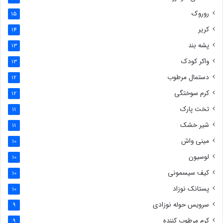
روروک
15
کریر
14
پشه بند
13
واکر کودک
13
دستمال مرطوب
12
کرم سوختگی
12
تخت پارک
11
شیر خشک
11
مینی واش
10
لوسیون
10
کیف سیسمونی
10
پستانک نوزاد
10
سرویس حوله نوزادی
9
کرم مرطوب کننده
9