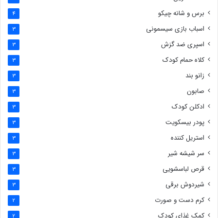
برس و شانه چیکو
4
اسباب بازی سیسمونی
3
اسپری ضد گزش
3
کلاه حمام کودک
3
زانو بند
3
صابون
3
ادکلن کودک
3
پودر بیسکویت
3
استریل کننده
3
سر شیشه شیر
3
قرص لباسشویی
3
شیردوش برقی
3
کرم دست و صورت
2
کمک غذای کودک
2