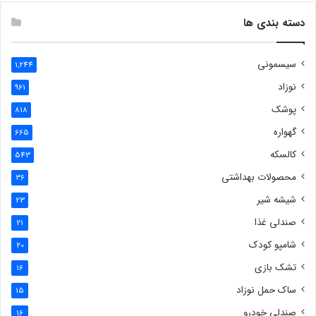
دسته بندی ها
سیسمونی
1,244
نوزاد
961
پوشک
818
گهواره
665
کالسکه
543
محصولات بهداشتی
36
شیشه شیر
23
صندلی غذا
21
شامپو کودک
20
تشک بازی
16
ساک حمل نوزاد
15
صندلی خودرو
16