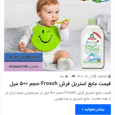
admin
آذر 27, 1402
0
150
قیمت مایع استریل فرش Frosch حجم 500 میل
قیمت مایع استریل فرش Frosch حجم 500 میل در سیسمونی مونیا ارزان تر
از همه جاست. مایع استریل و ضدعفونی…
بیشتر بخوانید »