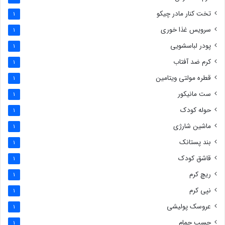
تخت کنار مادر چیکو
1
سرویس غذا خوری
1
پودر لباسشویی
1
کرم ضد آفتاب
1
قطره مولتی ویتامین
1
ست مانیکور
1
حوله کودک
1
ماشین شارژی
1
بند پستانک
1
قاشق کودک
1
ریچ کرم
1
نپی کرم
1
عروسک پولیشی
1
چسب حمام
1