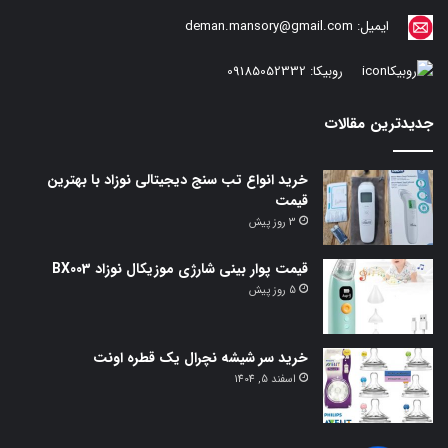
ایمیل:
deman.mansory@gmail.com
روبیکا:
09185052332
جدیدترین مقالات
خرید انواع تب سنج دیجیتالی نوزاد با بهترین
قیمت
3 روز پیش
قیمت پوار بینی شارژی موزیکال نوزاد BX003
5 روز پیش
خرید سر شیشه نچرال یک قطره اونت
اسفند 5, 1404