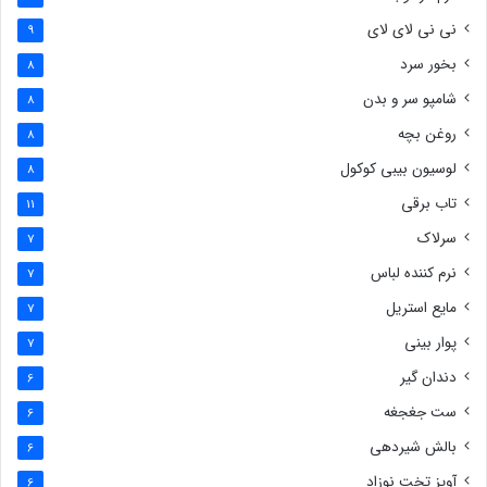
نی نی لای لای
9
بخور سرد
8
شامپو سر و بدن
8
روغن بچه
8
لوسیون بیبی کوکول
8
تاب برقی
11
سرلاک
7
نرم کننده لباس
7
مایع استریل
7
پوار بینی
7
دندان گیر
6
ست جغجغه
6
بالش شیردهی
6
آویز تخت نوزاد
6