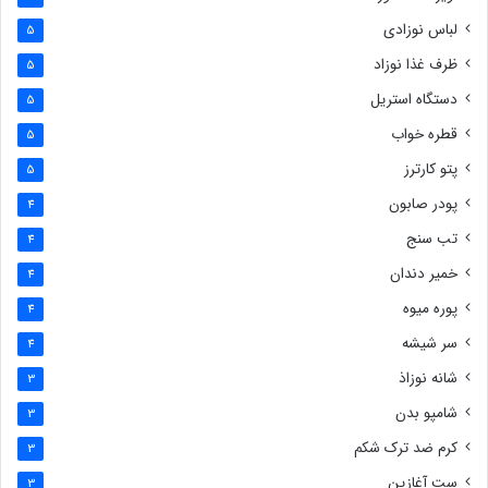
لباس نوزادی
5
ظرف غذا نوزاد
5
دستگاه استریل
5
قطره خواب
5
پتو کارترز
5
پودر صابون
4
تب سنج
4
خمیر دندان
4
پوره میوه
4
سر شیشه
4
شانه نوزاذ
3
شامپو بدن
3
کرم ضد ترک شکم
3
ست آغازین
3