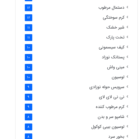
دستمال مرطوب
12
کرم سوختگی
12
شیر خشک
11
تخت پارک
11
کیف سیسمونی
10
پستانک نوزاد
10
مینی واش
10
لوسیون
10
سرویس حوله نوزادی
9
نی نی لای لای
9
کرم مرطوب کننده
9
شامپو سر و بدن
8
لوسیون بیبی کوکول
8
بخور سرد
8