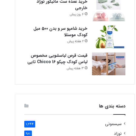
خرید عمده ست مانیکور نوزاد
خارجی
6 روز پیش
خرید شامپو سر و بدن 500 میل
کودک موستلا
2 هفته پیش
قیمت قرص لباسشویی مخصوص
لباس کودک چیکو Chicco 16 تایی
3 هفته پیش
دسته بندی ها
سیسمونی
1,244
نوزاد
961