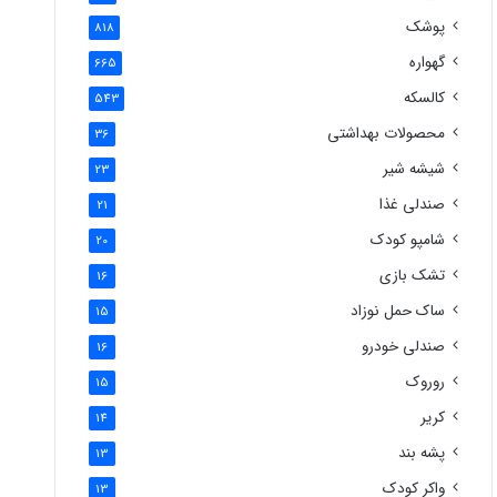
پوشک
818
گهواره
665
کالسکه
543
محصولات بهداشتی
36
شیشه شیر
23
صندلی غذا
21
شامپو کودک
20
تشک بازی
16
ساک حمل نوزاد
15
صندلی خودرو
16
روروک
15
کریر
14
پشه بند
13
واکر کودک
13