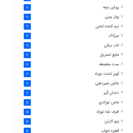
روغن بچه
8
پوار بینی
7
نرم کننده لباس
7
سرلاک
7
تاب برقی
11
مایع استریل
7
ست جغجغه
6
آویز تخت نوزاد
6
بالش شیردهی
6
دندان گیر
6
لباس نوزادی
5
ظرف غذا نوزاد
5
پتو کارترز
5
قطره خواب
5