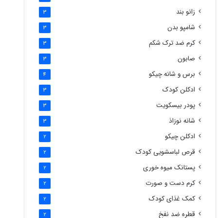
زانو بند
3
شامپو بدن
3
کرم ضد ترک شکم
3
صابون
3
برس و شانه چیکو
4
ادکلن کودک
3
پودر بیسکویت
3
شانه نوزاذ
3
ادکلن چیکو
2
قرص لباسشویی کودک
2
پستانک میوه خوری
2
کرم دست و صورت
2
کمک غذای کودک
2
قطره ضد نفخ
2