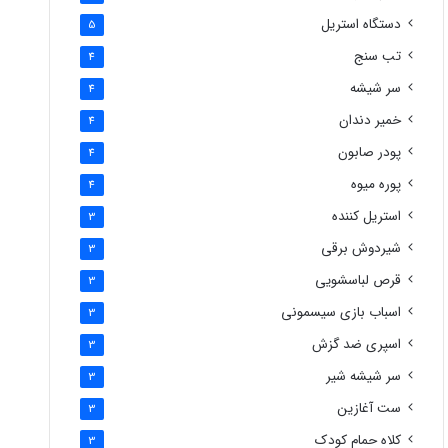
دستگاه استریل
5
تب سنج
4
سر شیشه
4
خمیر دندان
4
پودر صابون
4
پوره میوه
4
استریل کننده
3
شیردوش برقی
3
قرص لباسشویی
3
اسباب بازی سیسمونی
3
اسپری ضد گزش
3
سر شیشه شیر
3
ست آغازین
3
کلاه حمام کودک
3