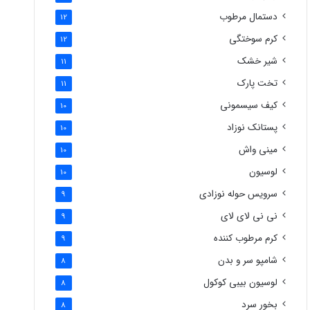
دستمال مرطوب
12
کرم سوختگی
12
شیر خشک
11
تخت پارک
11
کیف سیسمونی
10
پستانک نوزاد
10
مینی واش
10
لوسیون
10
سرویس حوله نوزادی
9
نی نی لای لای
9
کرم مرطوب کننده
9
شامپو سر و بدن
8
لوسیون بیبی کوکول
8
بخور سرد
8