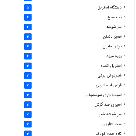
دستگاه استریل
5
تب سنج
4
سر شیشه
4
خمیر دندان
4
پودر صابون
4
پوره میوه
4
استریل کننده
3
شیردوش برقی
3
قرص لباسشویی
3
اسباب بازی سیسمونی
3
اسپری ضد گزش
3
سر شیشه شیر
3
ست آغازین
3
کلاه حمام کودک
3