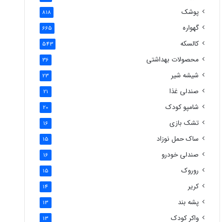
پوشک
818
گهواره
665
کالسکه
543
محصولات بهداشتی
36
شیشه شیر
23
صندلی غذا
21
شامپو کودک
20
تشک بازی
16
ساک حمل نوزاد
15
صندلی خودرو
16
روروک
15
کریر
14
پشه بند
13
واکر کودک
13