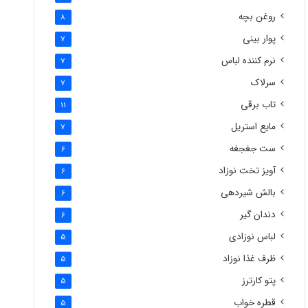
روغن بچه
8
پوار بینی
7
نرم کننده لباس
7
سرلاک
7
تاب برقی
11
مایع استریل
7
ست جغجغه
6
آویز تخت نوزاد
6
بالش شیردهی
6
دندان گیر
6
لباس نوزادی
5
ظرف غذا نوزاد
5
پتو کارترز
5
قطره خواب
5