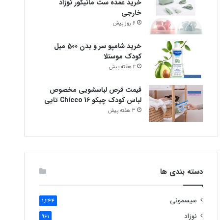
خرید عمده ست مانیکور نوزاد
خارجی
6 روز پیش
خرید شامپو سر و بدن 500 میل
کودک موستلا
2 هفته پیش
قیمت قرص لباسشویی مخصوص
لباس کودک چیکو Chicco 16 تایی
3 هفته پیش
دسته بندی ها
سیسمونی
1,244
نوزاد
961