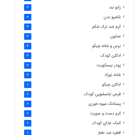
زانو بند
3
شامپو بدن
3
کرم ضد ترک شکم
3
صابون
3
برس و شانه چیکو
4
ادکلن کودک
3
پودر بیسکویت
3
شانه نوزاذ
3
ادکلن چیکو
2
قرص لباسشویی کودک
2
پستانک میوه خوری
2
کرم دست و صورت
2
کمک غذای کودک
2
قطره ضد نفخ
2