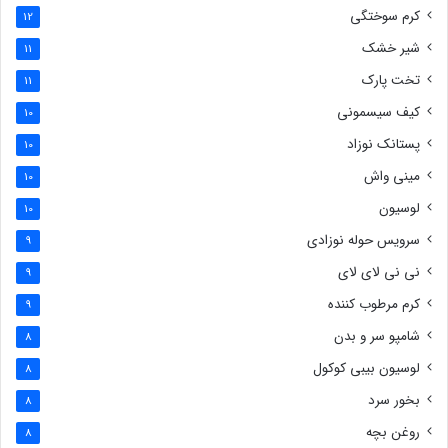
کرم سوختگی
12
شیر خشک
11
تخت پارک
11
کیف سیسمونی
10
پستانک نوزاد
10
مینی واش
10
لوسیون
10
سرویس حوله نوزادی
9
نی نی لای لای
9
کرم مرطوب کننده
9
شامپو سر و بدن
8
لوسیون بیبی کوکول
8
بخور سرد
8
روغن بچه
8