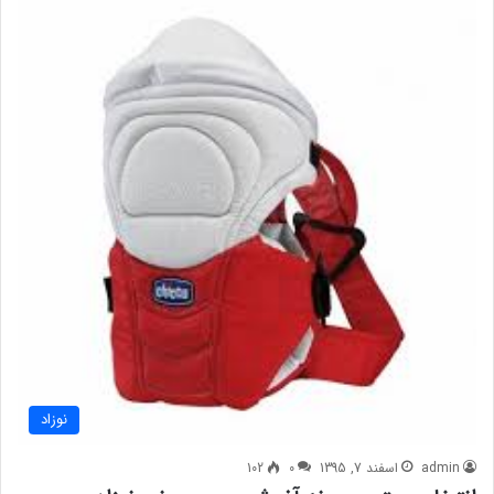
نوزاد
admin
اسفند 7, 1395
0
102