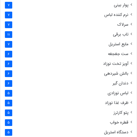
پوار بینی
7
نرم کننده لباس
7
سرلاک
7
تاب برقی
11
مایع استریل
7
ست جغجغه
6
آویز تخت نوزاد
6
بالش شیردهی
6
دندان گیر
6
لباس نوزادی
5
ظرف غذا نوزاد
5
پتو کارترز
5
قطره خواب
5
دستگاه استریل
5