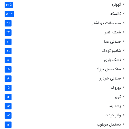
گهواره
665
کالسکه
543
محصولات بهداشتی
36
شیشه شیر
23
صندلی غذا
21
شامپو کودک
20
تشک بازی
16
ساک حمل نوزاد
15
صندلی خودرو
16
روروک
15
کریر
14
پشه بند
13
واکر کودک
13
دستمال مرطوب
12