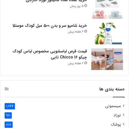
خرید عمده ست مانیکور نوزاد خارجی
5 روز پیش
خرید شامپو سر و بدن 500 میل کودک موستلا
2 هفته پیش
قیمت قرص لباسشویی مخصوص لباس کودک
چیکو Chicco 16 تایی
2 هفته پیش
دسته بندی ها
سیسمونی
1,244
نوزاد
961
پوشک
818