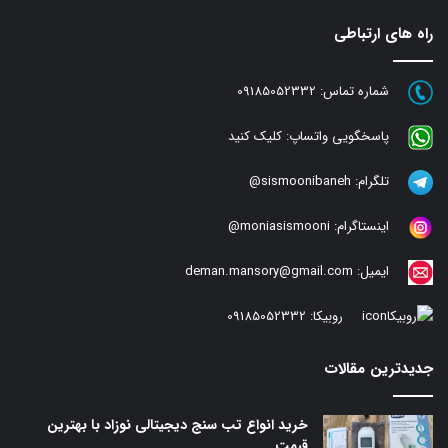
راه های ارتباطی
شماره تماس:
09185052332
پاسخگویی واتساپ:
کلیک کنید
تلگرام:
sismoonibaneh@
اینستاگرام:
moniasismooni@
ایمیل:
deman.mansory@gmail.com
روبیکا:
09185052332
جدیدترین مقالات
خرید انواع تب سنج دیجیتالی نوزاد با بهترین
قیمت