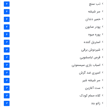
تب سنج
4
سر شیشه
4
خمیر دندان
4
پودر صابون
4
پوره میوه
4
استریل کننده
3
شیردوش برقی
3
قرص لباسشویی
3
اسباب بازی سیسمونی
3
اسپری ضد گزش
3
سر شیشه شیر
3
ست آغازین
3
کلاه حمام کودک
3
زانو بند
3