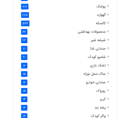
پوشک
818
گهواره
665
کالسکه
543
محصولات بهداشتی
36
شیشه شیر
23
صندلی غذا
21
شامپو کودک
20
تشک بازی
16
ساک حمل نوزاد
15
صندلی خودرو
16
روروک
15
کریر
14
پشه بند
13
واکر کودک
13