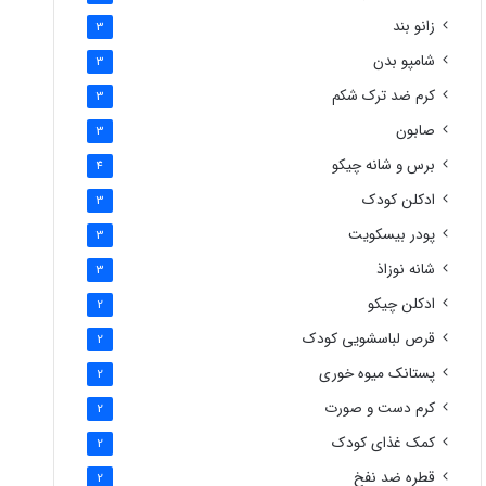
زانو بند
3
شامپو بدن
3
کرم ضد ترک شکم
3
صابون
3
برس و شانه چیکو
4
ادکلن کودک
3
پودر بیسکویت
3
شانه نوزاذ
3
ادکلن چیکو
2
قرص لباسشویی کودک
2
پستانک میوه خوری
2
کرم دست و صورت
2
کمک غذای کودک
2
قطره ضد نفخ
2