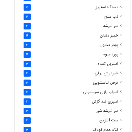
دستگاه استریل
5
تب سنج
4
سر شیشه
4
خمیر دندان
4
پودر صابون
4
پوره میوه
4
استریل کننده
3
شیردوش برقی
3
قرص لباسشویی
3
اسباب بازی سیسمونی
3
اسپری ضد گزش
3
سر شیشه شیر
3
ست آغازین
3
کلاه حمام کودک
3