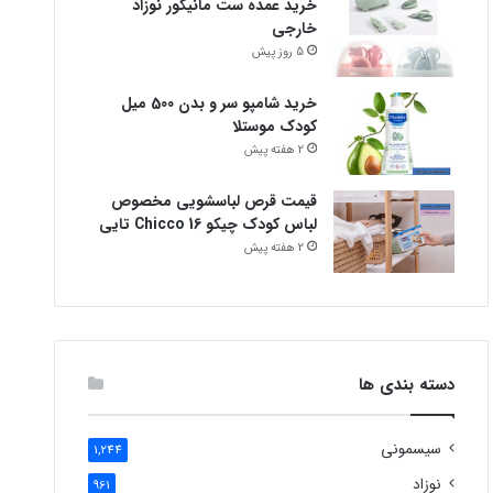
خرید عمده ست مانیکور نوزاد
خارجی
5 روز پیش
خرید شامپو سر و بدن 500 میل
کودک موستلا
2 هفته پیش
قیمت قرص لباسشویی مخصوص
لباس کودک چیکو Chicco 16 تایی
2 هفته پیش
دسته بندی ها
سیسمونی
1,244
نوزاد
961