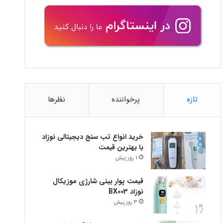
تازه
پرخواننده
نظرها
خرید انواع تب سنج دیجیتالی نوزاد
با بهترین قیمت
1 روز پیش
قیمت پوار بینی شارژی موزیکال
نوزاد BX003
3 روز پیش