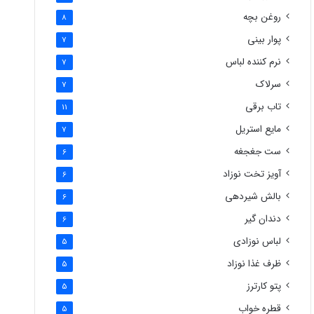
روغن بچه
8
پوار بینی
7
نرم کننده لباس
7
سرلاک
7
تاب برقی
11
مایع استریل
7
ست جغجغه
6
آویز تخت نوزاد
6
بالش شیردهی
6
دندان گیر
6
لباس نوزادی
5
ظرف غذا نوزاد
5
پتو کارترز
5
قطره خواب
5