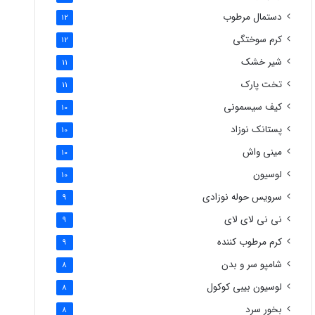
دستمال مرطوب
12
کرم سوختگی
12
شیر خشک
11
تخت پارک
11
کیف سیسمونی
10
پستانک نوزاد
10
مینی واش
10
لوسیون
10
سرویس حوله نوزادی
9
نی نی لای لای
9
کرم مرطوب کننده
9
شامپو سر و بدن
8
لوسیون بیبی کوکول
8
بخور سرد
8