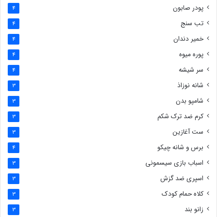
پودر صابون
4
تب سنج
4
خمیر دندان
4
پوره میوه
4
سر شیشه
4
شانه نوزاذ
3
شامپو بدن
3
کرم ضد ترک شکم
3
ست آغازین
3
برس و شانه چیکو
4
اسباب بازی سیسمونی
3
اسپری ضد گزش
3
کلاه حمام کودک
3
زانو بند
3