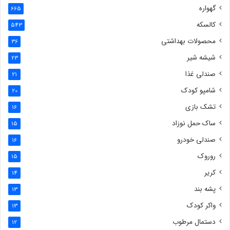
گهواره
665
کالسکه
543
محصولات بهداشتی
36
شیشه شیر
23
صندلی غذا
21
شامپو کودک
20
تشک بازی
16
ساک حمل نوزاد
15
صندلی خودرو
16
روروک
15
کریر
14
پشه بند
13
واکر کودک
13
دستمال مرطوب
12