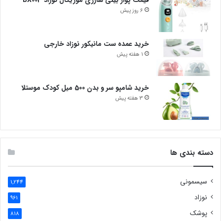
قیمت پوار بینی شارژی موزیکال نوزاد BX003
6 روز پیش
خرید عمده ست مانیکور نوزاد خارجی
1 هفته پیش
خرید شامپو سر و بدن 500 میل کودک موستلا
3 هفته پیش
دسته بندی ها
سیسمونی
1,244
نوزاد
961
پوشک
818