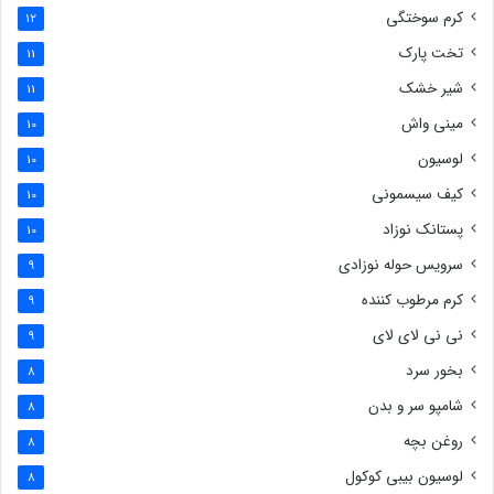
کرم سوختگی
12
تخت پارک
11
شیر خشک
11
مینی واش
10
لوسیون
10
کیف سیسمونی
10
پستانک نوزاد
10
سرویس حوله نوزادی
9
کرم مرطوب کننده
9
نی نی لای لای
9
بخور سرد
8
شامپو سر و بدن
8
روغن بچه
8
لوسیون بیبی کوکول
8