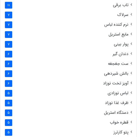
تاب برقی
11
سرلاک
7
نرم کننده لباس
7
مایع استریل
7
پوار بینی
7
دندان گیر
6
ست جغجغه
6
بالش شیردهی
6
آویز تخت نوزاد
6
لباس نوزادی
5
ظرف غذا نوزاد
5
دستگاه استریل
5
قطره خواب
5
پتو کارترز
5