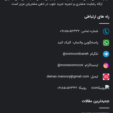
ارائه رضایت مشتری و تجربه خرید خوب در ذهن مشتریان عزیز است.
راه های ارتباطی
شماره تماس:
09185052332
پاسخگویی واتساپ:
کلیک کنید
تلگرام:
sismoonibaneh@
اینستاگرام:
moniasismooni@
ایمیل:
deman.mansory@gmail.com
روبیکا:
09185052332
جدیدترین مقالات