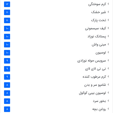
کرم سوختگی
12
شیر خشک
11
تخت پارک
11
کیف سیسمونی
10
پستانک نوزاد
10
مینی واش
10
لوسیون
10
سرویس حوله نوزادی
9
نی نی لای لای
9
کرم مرطوب کننده
9
شامپو سر و بدن
8
لوسیون بیبی کوکول
8
بخور سرد
8
روغن بچه
8