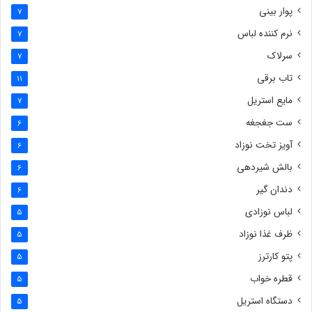
پوار بینی
7
نرم کننده لباس
7
سرلاک
7
تاب برقی
11
مایع استریل
7
ست جغجغه
6
آویز تخت نوزاد
6
بالش شیردهی
6
دندان گیر
6
لباس نوزادی
5
ظرف غذا نوزاد
5
پتو کارترز
5
قطره خواب
5
دستگاه استریل
5