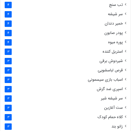
تب سنج
4
سر شیشه
4
خمیر دندان
4
پودر صابون
4
پوره میوه
4
استریل کننده
3
شیردوش برقی
3
قرص لباسشویی
3
اسباب بازی سیسمونی
3
اسپری ضد گزش
3
سر شیشه شیر
3
ست آغازین
3
کلاه حمام کودک
3
زانو بند
3