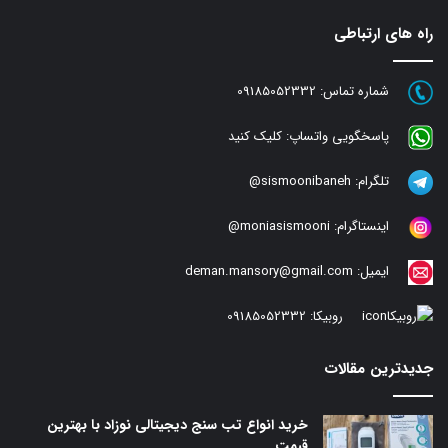
راه های ارتباطی
شماره تماس:
09185052332
پاسخگویی واتساپ:
کلیک کنید
تلگرام:
sismoonibaneh@
اینستاگرام:
moniasismooni@
ایمیل:
deman.mansory@gmail.com
روبیکا:
09185052332
جدیدترین مقالات
خرید انواع تب سنج دیجیتالی نوزاد با بهترین
قیمت