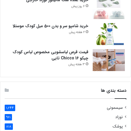
خرید عمده ست مانیکور نوزاد خارجی
6 روز پیش
خرید شامپو سر و بدن 500 میل کودک موستلا
2 هفته پیش
قیمت قرص لباسشویی مخصوص لباس کودک
چیکو Chicco 16 تایی
3 هفته پیش
دسته بندی ها
سیسمونی
1,244
نوزاد
961
پوشک
818