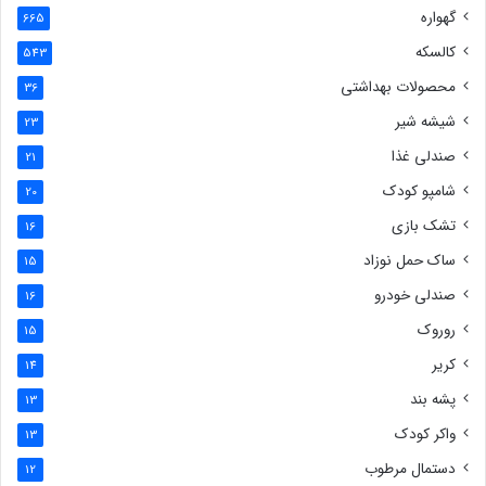
گهواره
665
کالسکه
543
محصولات بهداشتی
36
شیشه شیر
23
صندلی غذا
21
شامپو کودک
20
تشک بازی
16
ساک حمل نوزاد
15
صندلی خودرو
16
روروک
15
کریر
14
پشه بند
13
واکر کودک
13
دستمال مرطوب
12