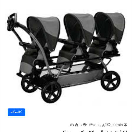
کالسکه
admin
آبان 6, 1396
0
121