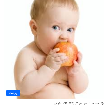
پوشک
admin
شهریور 7, 1396
0
81