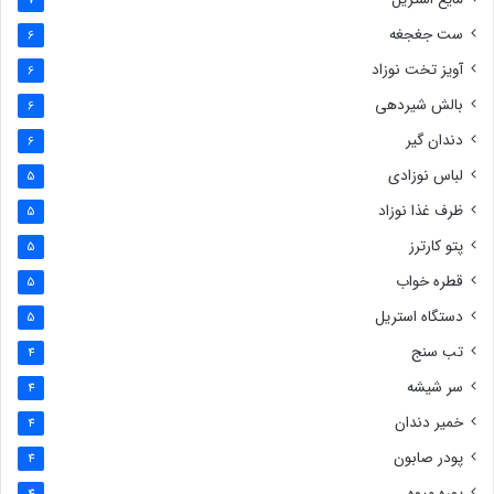
7
ست جغجغه
6
آویز تخت نوزاد
6
بالش شیردهی
6
دندان گیر
6
لباس نوزادی
5
ظرف غذا نوزاد
5
پتو کارترز
5
قطره خواب
5
دستگاه استریل
5
تب سنج
4
سر شیشه
4
خمیر دندان
4
پودر صابون
4
پوره میوه