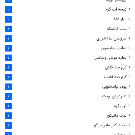
2
کیسه آب گرم
2
انبار غذا
2
ست کالسکه
2
سرویس غذا خوری
1
صابون جانسون
1
قطره مولتی ویتامین
1
کرم ضد گزش
1
کرم ضد آفتاب
1
پودر لباسشویی
1
شیردوش اونت
1
نپی کرم
1
ست مانیکور
1
تخت کنار مادر چیکو
1
ریچ کرم