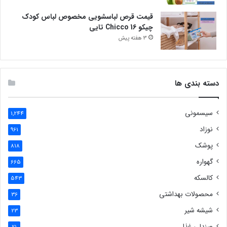
قیمت قرص لباسشویی مخصوص لباس کودک
چیکو Chicco 16 تایی
3 هفته پیش
دسته بندی ها
سیسمونی
1,244
نوزاد
961
پوشک
818
گهواره
665
کالسکه
543
محصولات بهداشتی
36
شیشه شیر
23
صندلی غذا