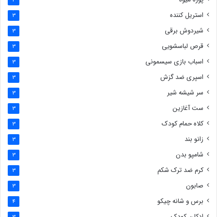
4
استریل کننده
3
شیردوش برقی
3
قرص لباسشویی
3
اسباب بازی سیسمونی
3
اسپری ضد گزش
3
سر شیشه شیر
3
ست آغازین
3
کلاه حمام کودک
3
زانو بند
3
شامپو بدن
3
کرم ضد ترک شکم
3
صابون
3
برس و شانه چیکو
4
ادکلن کودک