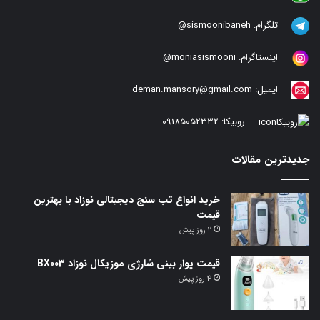
تلگرام:
sismoonibaneh@
اینستاگرام:
moniasismooni@
ایمیل:
deman.mansory@gmail.com
روبیکا:
09185052332
جدیدترین مقالات
خرید انواع تب سنج دیجیتالی نوزاد با بهترین
قیمت
2 روز پیش
قیمت پوار بینی شارژی موزیکال نوزاد BX003
4 روز پیش