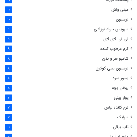
10
مینی واش
10
لوسیون
10
سرویس حوله نوزادی
9
نی نی لای لای
9
کرم مرطوب کننده
9
شامپو سر و بدن
8
لوسیون بیبی کوکول
8
بخور سرد
8
روغن بچه
8
پوار بینی
7
نرم کننده لباس
7
سرلاک
7
تاب برقی
11
مایع استریل