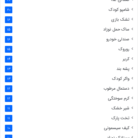
21
شامپو کودک
20
تشک بازی
16
ساک حمل نوزاد
15
صندلی خودرو
16
روروک
15
کریر
14
پشه بند
13
واکر کودک
13
دستمال مرطوب
12
کرم سوختگی
12
شیر خشک
11
تخت پارک
11
کیف سیسمونی
10
پستانک نوزاد