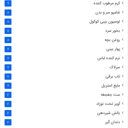
کرم مرطوب کننده
9
شامپو سر و بدن
8
لوسیون بیبی کوکول
8
بخور سرد
8
روغن بچه
8
پوار بینی
7
نرم کننده لباس
7
سرلاک
7
تاب برقی
11
مایع استریل
7
ست جغجغه
6
آویز تخت نوزاد
6
بالش شیردهی
6
دندان گیر
6