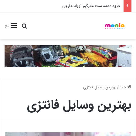
خرید شامپو سر و بدن 500 میل کودک موستلا
جستجو برا
منو
خانه
/
بهترین وسایل فانتزی
بهترین وسایل فانتزی