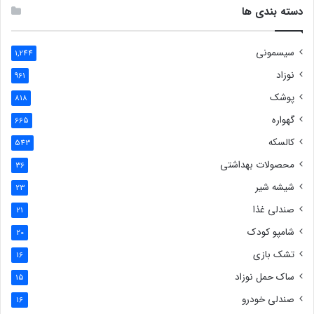
دسته بندی ها
سیسمونی
1,244
نوزاد
961
پوشک
818
گهواره
665
کالسکه
543
محصولات بهداشتی
36
شیشه شیر
23
صندلی غذا
21
شامپو کودک
20
تشک بازی
16
ساک حمل نوزاد
15
صندلی خودرو
16