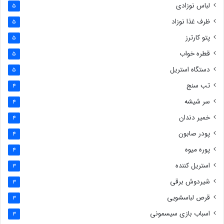
لباس نوزادی
5
ظرف غذا نوزاد
5
پتو کارترز
5
قطره خواب
5
دستگاه استریل
5
تب سنج
4
سر شیشه
4
خمیر دندان
4
پودر صابون
4
پوره میوه
4
استریل کننده
3
شیردوش برقی
3
قرص لباسشویی
3
اسباب بازی سیسمونی
3