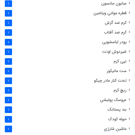
صابون جانسون
1
قطره مولتی ویتامین
1
کرم ضد گزش
1
کرم ضد آفتاب
1
پودر لباسشویی
1
شیردوش اونت
1
نپی کرم
1
ست مانیکور
1
تخت کنار مادر چیکو
1
ریچ کرم
1
عروسک پولیشی
1
بند پستانک
1
حوله کودک
1
ماشین شارژی
1