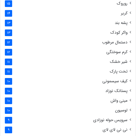
روروک
15
کریر
14
پشه بند
13
واکر کودک
13
دستمال مرطوب
12
کرم سوختگی
12
شیر خشک
11
تخت پارک
11
کیف سیسمونی
10
پستانک نوزاد
10
مینی واش
10
لوسیون
10
سرویس حوله نوزادی
9
نی نی لای لای
9