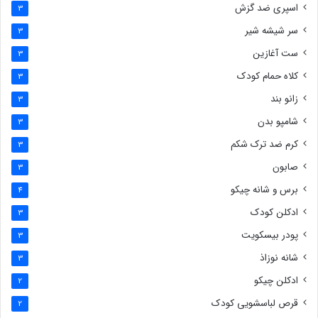
اسپری ضد گزش
3
سر شیشه شیر
3
ست آغازین
3
کلاه حمام کودک
3
زانو بند
3
شامپو بدن
3
کرم ضد ترک شکم
3
صابون
3
برس و شانه چیکو
4
ادکلن کودک
3
پودر بیسکویت
3
شانه نوزاذ
3
ادکلن چیکو
2
قرص لباسشویی کودک
2