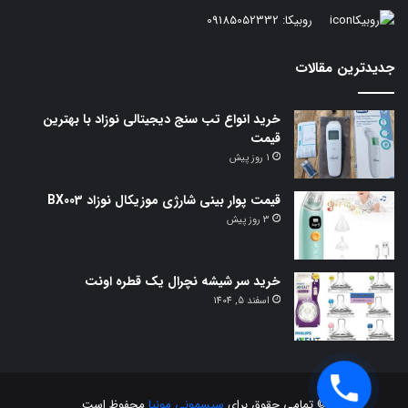
روبیکا:
09185052332
جدیدترین مقالات
خرید انواع تب سنج دیجیتالی نوزاد با بهترین
قیمت
1 روز پیش
قیمت پوار بینی شارژی موزیکال نوزاد BX003
3 روز پیش
خرید سر شیشه نچرال یک قطره اونت
اسفند 5, 1404
© تمامی حقوق برای
سیسمونی مونیا
محفوظ است