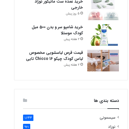
خرید عمده ست مانیکور نوزاد
خارجی
5 روز پیش
خرید شامپو سر و بدن 500 میل
کودک موستلا
2 هفته پیش
قیمت قرص لباسشویی مخصوص
لباس کودک چیکو Chicco 16 تایی
2 هفته پیش
دسته بندی ها
سیسمونی
1,244
نوزاد
961