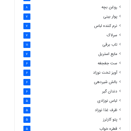
روغن بچه
8
پوار بینی
7
نرم کننده لباس
7
سرلاک
7
تاب برقی
11
مایع استریل
7
ست جغجغه
6
آویز تخت نوزاد
6
بالش شیردهی
6
دندان گیر
6
لباس نوزادی
5
ظرف غذا نوزاد
5
پتو کارترز
5
قطره خواب
5