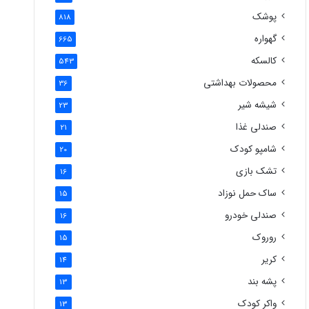
پوشک
818
گهواره
665
کالسکه
543
محصولات بهداشتی
36
شیشه شیر
23
صندلی غذا
21
شامپو کودک
20
تشک بازی
16
ساک حمل نوزاد
15
صندلی خودرو
16
روروک
15
کریر
14
پشه بند
13
واکر کودک
13