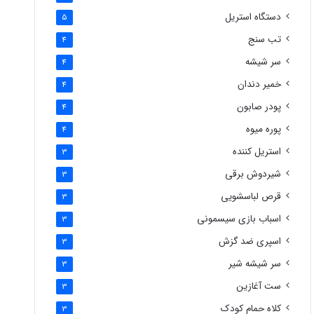
دستگاه استریل
5
تب سنج
4
سر شیشه
4
خمیر دندان
4
پودر صابون
4
پوره میوه
4
استریل کننده
3
شیردوش برقی
3
قرص لباسشویی
3
اسباب بازی سیسمونی
3
اسپری ضد گزش
3
سر شیشه شیر
3
ست آغازین
3
کلاه حمام کودک
3