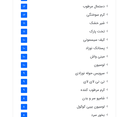
دستمال مرطوب
12
کرم سوختگی
12
شیر خشک
11
تخت پارک
11
کیف سیسمونی
10
پستانک نوزاد
10
مینی واش
10
لوسیون
10
سرویس حوله نوزادی
9
نی نی لای لای
9
کرم مرطوب کننده
9
شامپو سر و بدن
8
لوسیون بیبی کوکول
8
بخور سرد
8