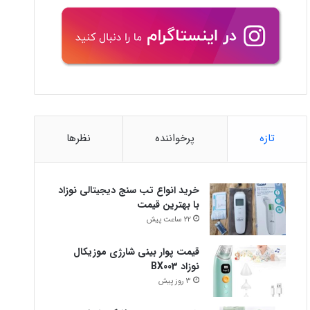
تازه
پرخواننده
نظرها
خرید انواع تب سنج دیجیتالی نوزاد
با بهترین قیمت
22 ساعت پیش
قیمت پوار بینی شارژی موزیکال
نوزاد BX003
3 روز پیش