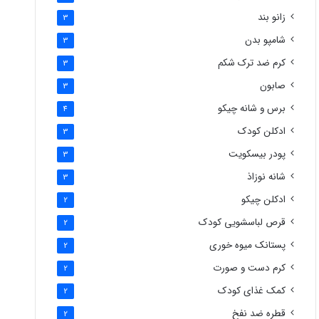
زانو بند
3
شامپو بدن
3
کرم ضد ترک شکم
3
صابون
3
برس و شانه چیکو
4
ادکلن کودک
3
پودر بیسکویت
3
شانه نوزاذ
3
ادکلن چیکو
2
قرص لباسشویی کودک
2
پستانک میوه خوری
2
کرم دست و صورت
2
کمک غذای کودک
2
قطره ضد نفخ
2