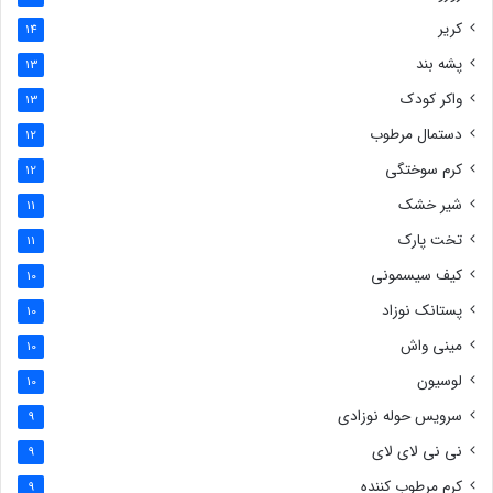
کریر
14
پشه بند
13
واکر کودک
13
دستمال مرطوب
12
کرم سوختگی
12
شیر خشک
11
تخت پارک
11
کیف سیسمونی
10
پستانک نوزاد
10
مینی واش
10
لوسیون
10
سرویس حوله نوزادی
9
نی نی لای لای
9
کرم مرطوب کننده
9