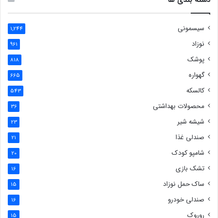
دسته بندی ها
سیسمونی
1,244
نوزاد
961
پوشک
818
گهواره
665
کالسکه
543
محصولات بهداشتی
36
شیشه شیر
23
صندلی غذا
21
شامپو کودک
20
تشک بازی
16
ساک حمل نوزاد
15
صندلی خودرو
16
روروک
15