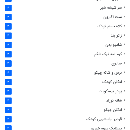
سر شیشه شیر
3
ست آغازین
3
کلاه حمام کودک
3
زانو بند
3
شامپو بدن
3
کرم ضد ترک شکم
3
صابون
3
برس و شانه چیکو
4
ادکلن کودک
3
پودر بیسکویت
3
شانه نوزاذ
3
ادکلن چیکو
2
قرص لباسشویی کودک
2
پستانک میوه خوری
2