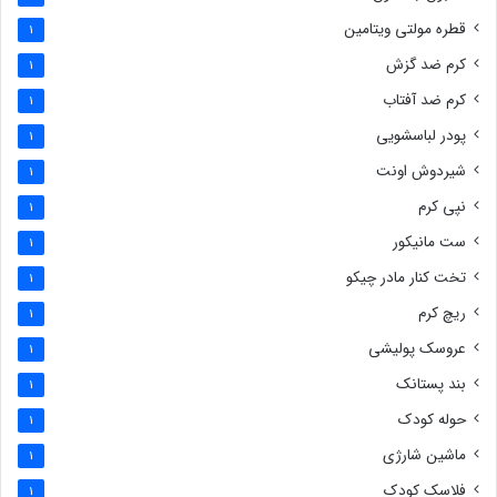
قطره مولتی ویتامین
1
کرم ضد گزش
1
کرم ضد آفتاب
1
پودر لباسشویی
1
شیردوش اونت
1
نپی کرم
1
ست مانیکور
1
تخت کنار مادر چیکو
1
ریچ کرم
1
عروسک پولیشی
1
بند پستانک
1
حوله کودک
1
ماشین شارژی
1
فلاسک کودک
1