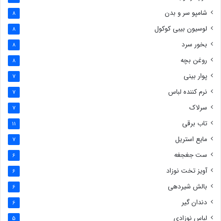
شامپو سر و بدن
8
لوسیون بیبی کوکول
8
بخور سرد
8
روغن بچه
8
پوار بینی
7
نرم کننده لباس
7
سرلاک
7
تاب برقی
11
مایع استریل
7
ست جغجغه
6
آویز تخت نوزاد
6
بالش شیردهی
6
دندان گیر
6
لباس نوزادی
5