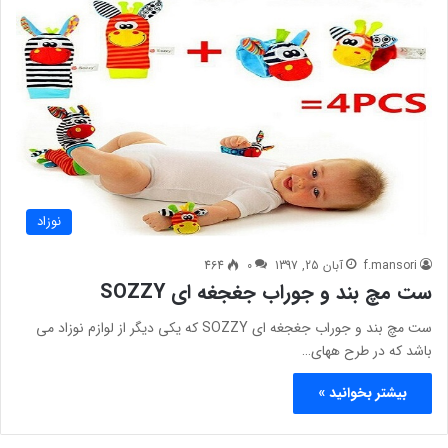
نوزاد
f.mansori
آبان 25, 1397
0
464
ست مچ بند و جوراب جغجغه ای SOZZY
ست مچ بند و جوراب جغجغه ای SOZZY که یکی دیگر از لوازم نوزاد می
باشد که در طرح ههای…
بیشتر بخوانید »