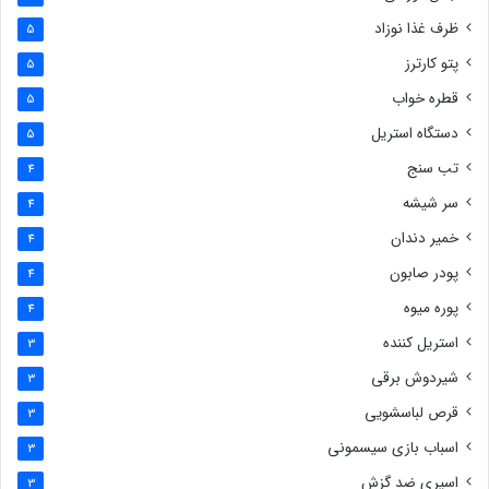
ظرف غذا نوزاد
5
پتو کارترز
5
قطره خواب
5
دستگاه استریل
5
تب سنج
4
سر شیشه
4
خمیر دندان
4
پودر صابون
4
پوره میوه
4
استریل کننده
3
شیردوش برقی
3
قرص لباسشویی
3
اسباب بازی سیسمونی
3
اسپری ضد گزش
3