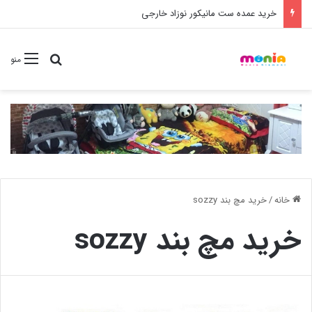
خرید شامپو سر و بدن 500 میل کودک موستلا
جستجو برا
منو
خانه
/
خرید مچ بند sozzy
خرید مچ بند sozzy