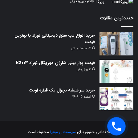
روبیکا:
09185052332
جدیدترین مقالات
خرید انواع تب سنج دیجیتالی نوزاد با بهترین
قیمت
24 ساعت پیش
قیمت پوار بینی شارژی موزیکال نوزاد BX003
3 روز پیش
خرید سر شیشه نچرال یک قطره اونت
اسفند 5, 1404
© تمامی حقوق برای
سیسمونی مونیا
محفوظ است