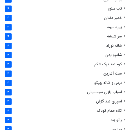
تب سنج
4
خمیر دندان
4
پوره میوه
4
سر شیشه
4
شانه نوزاذ
3
شامپو بدن
3
کرم ضد ترک شکم
3
ست آغازین
3
برس و شانه چیکو
4
اسباب بازی سیسمونی
3
اسپری ضد گزش
3
کلاه حمام کودک
3
زانو بند
3
صابون
3