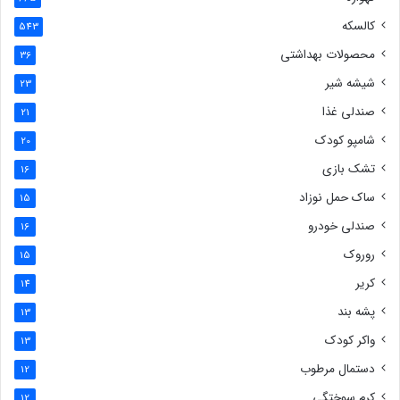
کالسکه
543
محصولات بهداشتی
36
شیشه شیر
23
صندلی غذا
21
شامپو کودک
20
تشک بازی
16
ساک حمل نوزاد
15
صندلی خودرو
16
روروک
15
کریر
14
پشه بند
13
واکر کودک
13
دستمال مرطوب
12
کرم سوختگی
12