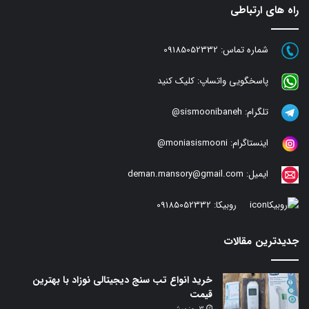
راه های ارتباطی
شماره تماس:
09185052332
پاسخگویی واتساپ:
کلیک کنید
تلگرام:
sismoonibaneh@
اینستاگرام:
moniasismooni@
ایمیل:
deman.mansory@gmail.com
روبیکا:
09185052332
جدیدترین مقالات
خرید انواع تب سنج دیجیتالی نوزاد با بهترین
قیمت