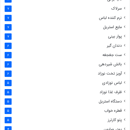
سرلاک
7
نرم کننده لباس
7
مایع استریل
7
پوار بینی
7
دندان گیر
6
ست جغجغه
6
بالش شیردهی
6
آویز تخت نوزاد
6
لباس نوزادی
5
ظرف غذا نوزاد
5
دستگاه استریل
5
قطره خواب
5
پتو کارترز
5
پودر صابون
4