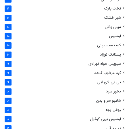
تخت پارک
11
شیر خشک
11
مینی واش
10
لوسیون
10
کیف سیسمونی
10
پستانک نوزاد
10
سرویس حوله نوزادی
9
کرم مرطوب کننده
9
نی نی لای لای
9
بخور سرد
8
شامپو سر و بدن
8
روغن بچه
8
لوسیون بیبی کوکول
8
تاب برقی
11