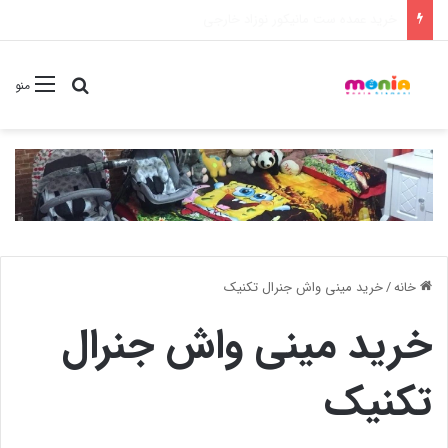
خرید شامپو سر و بدن 500 میل کودک موستلا
جستجو برا
منو
خانه
/
خرید مینی واش جنرال تکنیک
خرید مینی واش جنرال
تکنیک