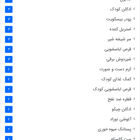
ادکلن کودک
3
پودر بیسکویت
3
استریل کننده
3
سر شیشه شیر
3
قرص لباسشویی
3
شیردوش برقی
3
کرم دست و صورت
2
کمک غذای کودک
2
قرص لباسشویی کودک
2
قطره ضد نفخ
2
ادکلن چیکو
2
آغوشی نوزاد
2
پستانک میوه خوری
2
ست کالسکه
2