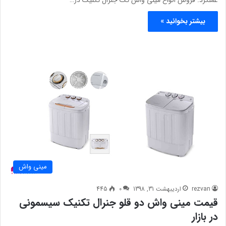
بیشتر بخوانید »
مینی واش
rezvan
اردیبهشت 31, 1398
0
445
قیمت مینی واش دو قلو جنرال تکنیک سیسمونی
در بازار