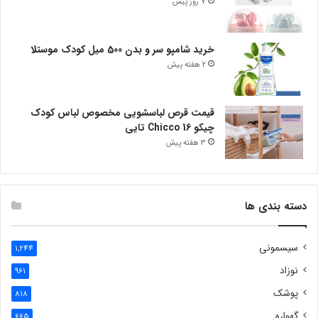
7 روز پیش
خرید شامپو سر و بدن 500 میل کودک موستلا
2 هفته پیش
قیمت قرص لباسشویی مخصوص لباس کودک
چیکو Chicco 16 تایی
3 هفته پیش
دسته بندی ها
سیسمونی
1,244
نوزاد
961
پوشک
818
گهواره
665