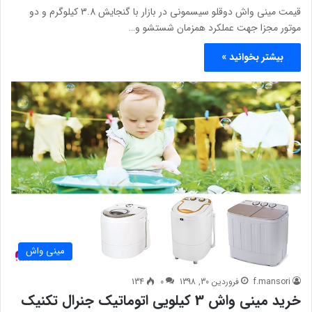
قیمت مینی واش دوقلو سیسمونی در بازار با گنجایش 3.8 کیلوگرم و دو
موتور مجزا جهت عملکرد همزمان شستشو و…
بیشتر بخوانید »
مینی واش
f.mansori
فروردین 30, 1398
0
134
خرید مینی واش 3 کیلویی اتوماتیک جنرال تکنیک