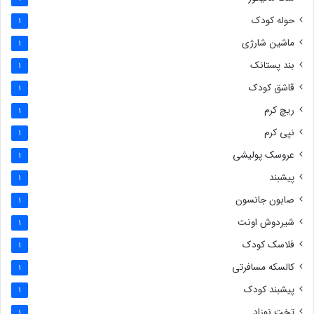
حوله کودک
1
ماشین شارژی
1
بند پستانک
1
قاشق کودک
1
ریچ کرم
1
نپی کرم
1
عروسک پولیشی
1
پیشبند
1
صابون جانسون
1
شیردوش اونت
1
فلاسک کودک
1
کالسکه مسافرتی
1
پیشبند کودک
1
تخت نوزاد
1