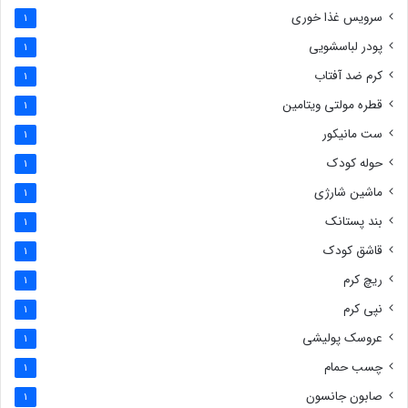
سرویس غذا خوری
1
پودر لباسشویی
1
کرم ضد آفتاب
1
قطره مولتی ویتامین
1
ست مانیکور
1
حوله کودک
1
ماشین شارژی
1
بند پستانک
1
قاشق کودک
1
ریچ کرم
1
نپی کرم
1
عروسک پولیشی
1
چسب حمام
1
صابون جانسون
1