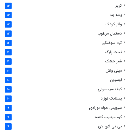
کریر
14
پشه بند
13
واکر کودک
13
دستمال مرطوب
12
کرم سوختگی
12
تخت پارک
11
شیر خشک
11
مینی واش
10
لوسیون
10
کیف سیسمونی
10
پستانک نوزاد
10
سرویس حوله نوزادی
9
کرم مرطوب کننده
9
نی نی لای لای
9