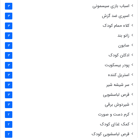
اسباب بازی سیسمونی
3
اسپری ضد گزش
3
کلاه حمام کودک
3
زانو بند
3
صابون
3
ادکلن کودک
3
پودر بیسکویت
3
استریل کننده
3
سر شیشه شیر
3
قرص لباسشویی
3
شیردوش برقی
3
کرم دست و صورت
2
کمک غذای کودک
2
قرص لباسشویی کودک
2