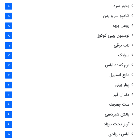
بخور سرد
8
شامپو سر و بدن
8
روغن بچه
8
لوسیون بیبی کوکول
8
تاب برقی
11
سرلاک
7
نرم کننده لباس
7
مایع استریل
7
پوار بینی
7
دندان گیر
6
ست جغجغه
6
بالش شیردهی
6
آویز تخت نوزاد
6
لباس نوزادی
5