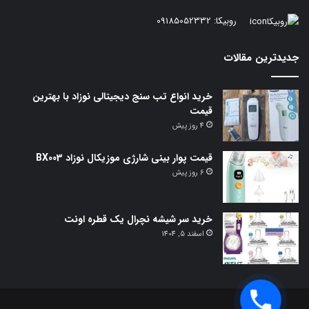
روبیکا:
09185052332
جدیدترین مقالات
خرید انواع تب سنج دیجیتالی نوزاد با بهترین
قیمت
4 روز پیش
قیمت پوار بینی شارژی موزیکال نوزاد BX003
6 روز پیش
خرید سر شیشه نچرال یک قطره اونت
اسفند 5, 1404