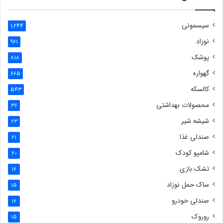
سیسمونی
1,244
نوزاد
961
پوشک
818
گهواره
665
کالسکه
543
محصولات بهداشتی
36
شیشه شیر
23
صندلی غذا
21
شامپو کودک
20
تشک بازی
16
ساک حمل نوزاد
15
صندلی خودرو
16
روروک
15