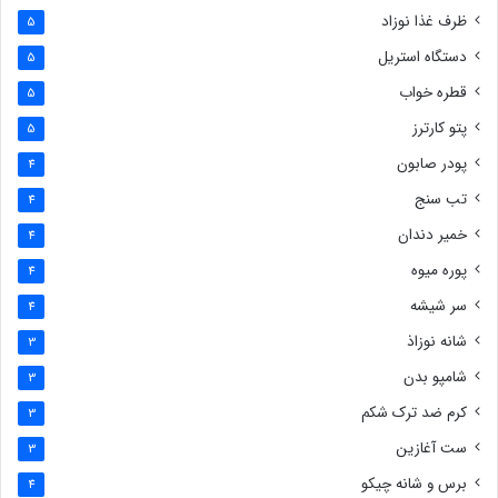
ظرف غذا نوزاد
5
دستگاه استریل
5
قطره خواب
5
پتو کارترز
5
پودر صابون
4
تب سنج
4
خمیر دندان
4
پوره میوه
4
سر شیشه
4
شانه نوزاذ
3
شامپو بدن
3
کرم ضد ترک شکم
3
ست آغازین
3
برس و شانه چیکو
4