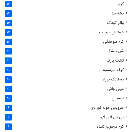
کریر
14
پشه بند
13
واکر کودک
13
دستمال مرطوب
12
کرم سوختگی
12
شیر خشک
11
تخت پارک
11
کیف سیسمونی
10
پستانک نوزاد
10
مینی واش
10
لوسیون
10
سرویس حوله نوزادی
9
نی نی لای لای
9
کرم مرطوب کننده
9