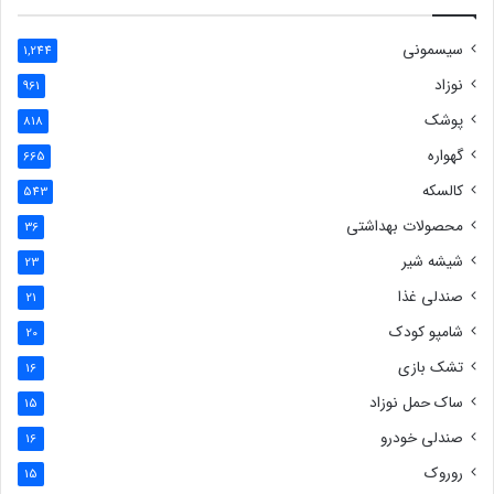
سیسمونی
1,244
نوزاد
961
پوشک
818
گهواره
665
کالسکه
543
محصولات بهداشتی
36
شیشه شیر
23
صندلی غذا
21
شامپو کودک
20
تشک بازی
16
ساک حمل نوزاد
15
صندلی خودرو
16
روروک
15