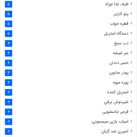
ظرف غذا نوزاد
5
پتو کارترز
5
قطره خواب
5
دستگاه استریل
5
تب سنج
4
سر شیشه
4
خمیر دندان
4
پودر صابون
4
پوره میوه
4
استریل کننده
3
شیردوش برقی
3
قرص لباسشویی
3
اسباب بازی سیسمونی
3
اسپری ضد گزش
3