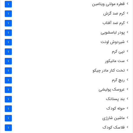
قطره مولتی ویتامین
1
کرم ضد گزش
1
کرم ضد آفتاب
1
پودر لباسشویی
1
شیردوش اونت
1
نپی کرم
1
ست مانیکور
1
تخت کنار مادر چیکو
1
ریچ کرم
1
عروسک پولیشی
1
بند پستانک
1
حوله کودک
1
ماشین شارژی
1
فلاسک کودک
1