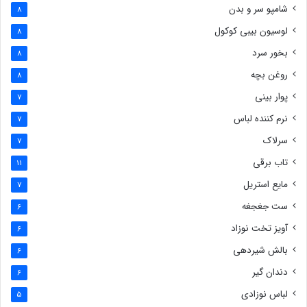
شامپو سر و بدن
8
لوسیون بیبی کوکول
8
بخور سرد
8
روغن بچه
8
پوار بینی
7
نرم کننده لباس
7
سرلاک
7
تاب برقی
11
مایع استریل
7
ست جغجغه
6
آویز تخت نوزاد
6
بالش شیردهی
6
دندان گیر
6
لباس نوزادی
5