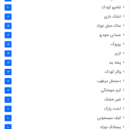
شامپو کودک
20
تشک بازی
16
ساک حمل نوزاد
15
صندلی خودرو
16
روروک
15
کریر
14
پشه بند
13
واکر کودک
13
دستمال مرطوب
12
کرم سوختگی
12
شیر خشک
11
تخت پارک
11
کیف سیسمونی
10
پستانک نوزاد
10