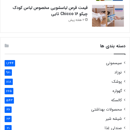
قیمت قرص لباسشویی مخصوص لباس کودک
چیکو Chicco 16 تایی
2 هفته پیش
دسته بندی ها
سیسمونی
1,244
نوزاد
961
پوشک
818
گهواره
665
کالسکه
543
محصولات بهداشتی
36
شیشه شیر
23
صندلی غذا
21