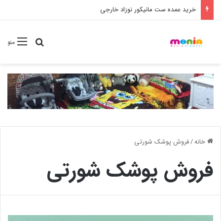
خرید شامپو سر و بدن 500 میل کودک موستلا
جستجو برا
منو
خانه
/
فروش پوشک شورتی
فروش پوشک شورتی