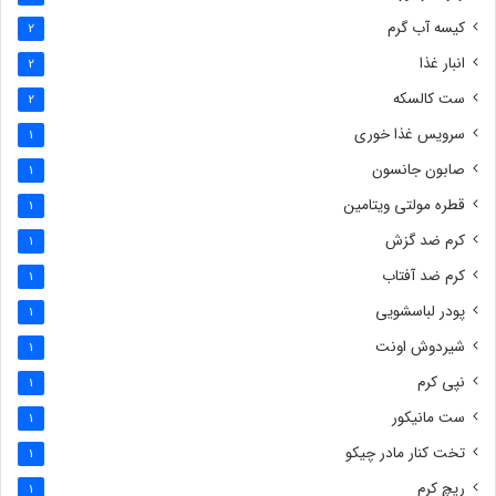
کیسه آب گرم
2
انبار غذا
2
ست کالسکه
2
سرویس غذا خوری
1
صابون جانسون
1
قطره مولتی ویتامین
1
کرم ضد گزش
1
کرم ضد آفتاب
1
پودر لباسشویی
1
شیردوش اونت
1
نپی کرم
1
ست مانیکور
1
تخت کنار مادر چیکو
1
ریچ کرم
1