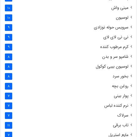
مینی واش
10
لوسیون
10
سرویس حوله نوزادی
9
نی نی لای لای
9
کرم مرطوب کننده
9
شامپو سر و بدن
8
لوسیون بیبی کوکول
8
بخور سرد
8
روغن بچه
8
پوار بینی
7
نرم کننده لباس
7
سرلاک
7
تاب برقی
11
مایع استریل
7