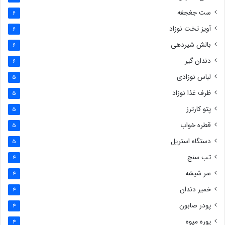
ست جغجغه
6
آویز تخت نوزاد
6
بالش شیردهی
6
دندان گیر
6
لباس نوزادی
5
ظرف غذا نوزاد
5
پتو کارترز
5
قطره خواب
5
دستگاه استریل
5
تب سنج
4
سر شیشه
4
خمیر دندان
4
پودر صابون
4
پوره میوه
4