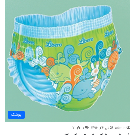
پوشک
admin
تیر 24, 1396
0
71