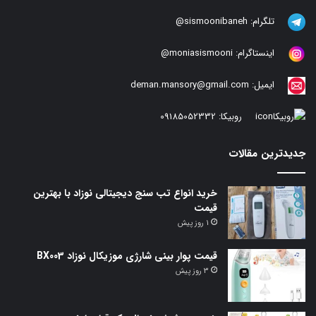
تلگرام:
sismoonibaneh@
اینستاگرام:
moniasismooni@
ایمیل:
deman.mansory@gmail.com
روبیکا:
09185052332
جدیدترین مقالات
خرید انواع تب سنج دیجیتالی نوزاد با بهترین
قیمت
1 روز پیش
قیمت پوار بینی شارژی موزیکال نوزاد BX003
3 روز پیش