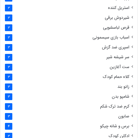
استریل کننده
3
شیردوش برقی
3
قرص لباسشویی
3
اسباب بازی سیسمونی
3
اسپری ضد گزش
3
سر شیشه شیر
3
ست آغازین
3
کلاه حمام کودک
3
زانو بند
3
شامپو بدن
3
کرم ضد ترک شکم
3
صابون
3
برس و شانه چیکو
4
ادکلن کودک
3