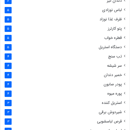
دندان گیر
6
لباس نوزادی
5
ظرف غذا نوزاد
5
پتو کارترز
5
قطره خواب
5
دستگاه استریل
5
تب سنج
4
سر شیشه
4
خمیر دندان
4
پودر صابون
4
پوره میوه
4
استریل کننده
3
شیردوش برقی
3
قرص لباسشویی
3