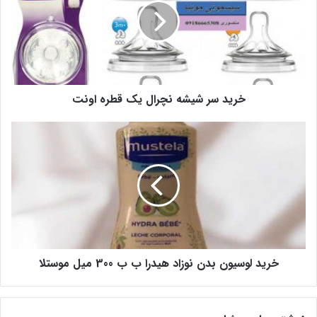
خرید سر شیشه نچرال یک قطره اونت
خرید لوسیون بدن نوزاد هیدرا ب ب 300 میل موستلا