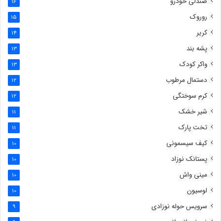
صندلی خودرو
16
روروک
15
کریر
14
پشه بند
13
واکر کودک
13
دستمال مرطوب
12
کرم سوختگی
12
شیر خشک
11
تخت پارک
11
کیف سیسمونی
10
پستانک نوزاد
10
مینی واش
10
لوسیون
10
سرویس حوله نوزادی
9