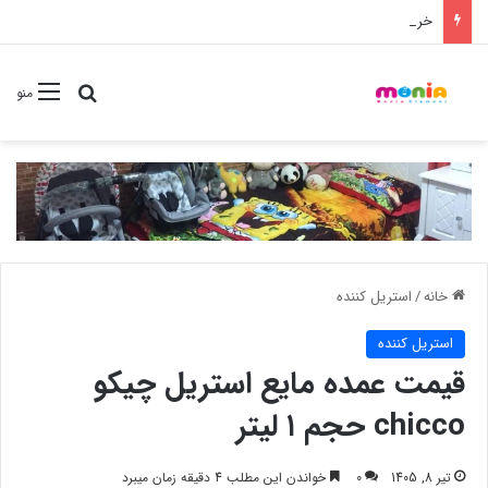
خرید شامپو سر و بدن 500 میل کودک موستلا
جستجو برا
منو
خانه
/
استریل کننده
استریل کننده
قیمت عمده مایع استریل چیکو
chicco حجم ۱ لیتر
تیر 8, 1405
0
خواندن این مطلب 4 دقیقه زمان میبرد