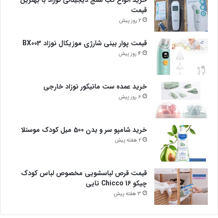
خرید انواع تب سنج دیجیتالی نوزاد با بهترین
قیمت
2 روز پیش
قیمت پوار بینی شارژی موزیکال نوزاد BX003
4 روز پیش
خرید عمده ست مانیکور نوزاد خارجی
6 روز پیش
خرید شامپو سر و بدن 500 میل کودک موستلا
2 هفته پیش
قیمت قرص لباسشویی مخصوص لباس کودک
چیکو Chicco 16 تایی
3 هفته پیش