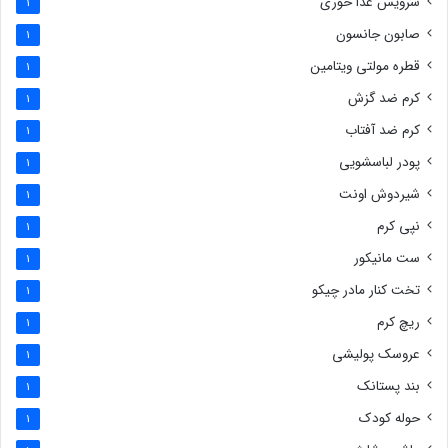
سرویس غذا خوری
1
صابون جانسون
1
قطره مولتی ویتامین
1
کرم ضد گزش
1
کرم ضد آفتاب
1
پودر لباسشویی
1
شیردوش اونت
1
نپی کرم
1
ست مانیکور
1
تخت کنار مادر چیکو
1
ریچ کرم
1
عروسک پولیشی
1
بند پستانک
1
حوله کودک
1