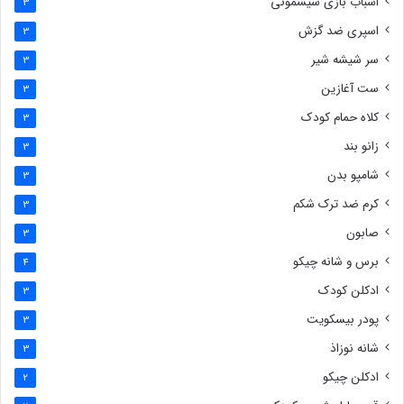
اسباب بازی سیسمونی
3
اسپری ضد گزش
3
سر شیشه شیر
3
ست آغازین
3
کلاه حمام کودک
3
زانو بند
3
شامپو بدن
3
کرم ضد ترک شکم
3
صابون
3
برس و شانه چیکو
4
ادکلن کودک
3
پودر بیسکویت
3
شانه نوزاذ
3
ادکلن چیکو
2