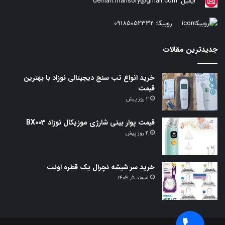
ایمیل:
deman.mansory@gmail.com
روبیکا:
09185052332
جدیدترین مقالات
خرید انواع تب سنج دیجیتالی نوزاد با بهترین
قیمت
2 روز پیش
قیمت پوار بینی شارژی موزیکال نوزاد BX003
4 روز پیش
خرید سر شیشه نچرال یک قطره اونت
اسفند 5, 1404