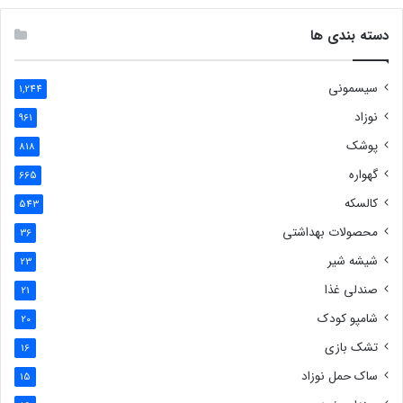
دسته بندی ها
سیسمونی
1,244
نوزاد
961
پوشک
818
گهواره
665
کالسکه
543
محصولات بهداشتی
36
شیشه شیر
23
صندلی غذا
21
شامپو کودک
20
تشک بازی
16
ساک حمل نوزاد
15