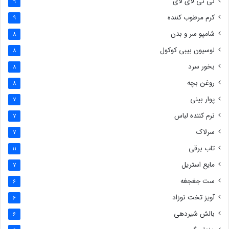
نی نی لای لای
9
کرم مرطوب کننده
9
شامپو سر و بدن
8
لوسیون بیبی کوکول
8
بخور سرد
8
روغن بچه
8
پوار بینی
7
نرم کننده لباس
7
سرلاک
7
تاب برقی
11
مایع استریل
7
ست جغجغه
6
آویز تخت نوزاد
6
بالش شیردهی
6