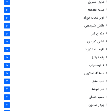
مایع استریل
7
ست جغجغه
6
آویز تخت نوزاد
6
بالش شیردهی
6
دندان گیر
6
لباس نوزادی
5
ظرف غذا نوزاد
5
پتو کارترز
5
قطره خواب
5
دستگاه استریل
5
تب سنج
4
سر شیشه
4
خمیر دندان
4
پودر صابون
4