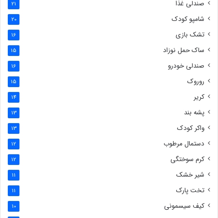
صندلی غذا
21
شامپو کودک
20
تشک بازی
16
ساک حمل نوزاد
15
صندلی خودرو
16
روروک
15
کریر
14
پشه بند
13
واکر کودک
13
دستمال مرطوب
12
کرم سوختگی
12
شیر خشک
11
تخت پارک
11
کیف سیسمونی
10