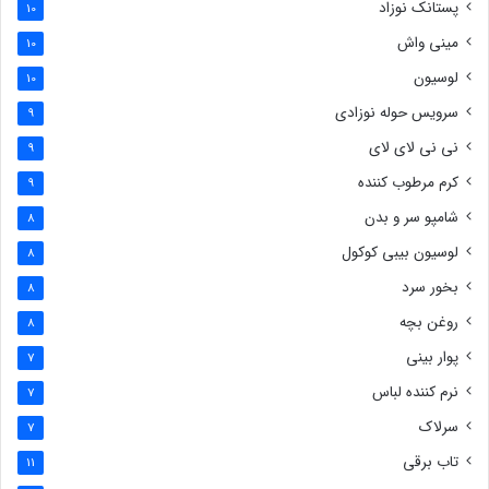
پستانک نوزاد
10
مینی واش
10
لوسیون
10
سرویس حوله نوزادی
9
نی نی لای لای
9
کرم مرطوب کننده
9
شامپو سر و بدن
8
لوسیون بیبی کوکول
8
بخور سرد
8
روغن بچه
8
پوار بینی
7
نرم کننده لباس
7
سرلاک
7
تاب برقی
11