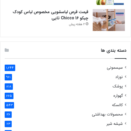
قیمت قرص لباسشویی مخصوص لباس کودک
چیکو Chicco 16 تایی
2 هفته پیش
دسته بندی ها
سیسمونی
1,244
نوزاد
961
پوشک
818
گهواره
665
کالسکه
543
محصولات بهداشتی
36
شیشه شیر
23