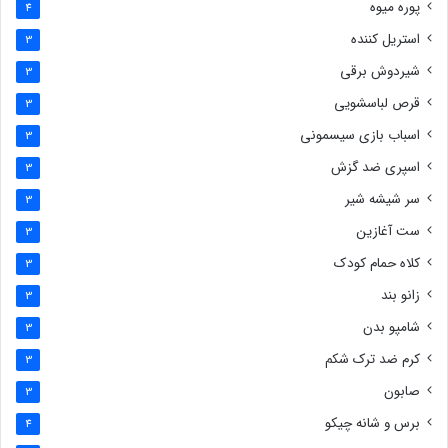
پوره میوه
4
استریل کننده
3
شیردوش برقی
3
قرص لباسشویی
3
اسباب بازی سیسمونی
3
اسپری ضد گزش
3
سر شیشه شیر
3
ست آغازین
3
کلاه حمام کودک
3
زانو بند
3
شامپو بدن
3
کرم ضد ترک شکم
3
صابون
3
برس و شانه چیکو
4