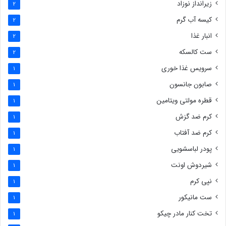
زیرانداز نوزاد
2
کیسه آب گرم
2
انبار غذا
2
ست کالسکه
2
سرویس غذا خوری
1
صابون جانسون
1
قطره مولتی ویتامین
1
کرم ضد گزش
1
کرم ضد آفتاب
1
پودر لباسشویی
1
شیردوش اونت
1
نپی کرم
1
ست مانیکور
1
تخت کنار مادر چیکو
1