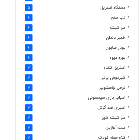
دستگاه استریل
5
تب سنج
4
سر شیشه
4
خمیر دندان
4
پودر صابون
4
پوره میوه
4
استریل کننده
3
شیردوش برقی
3
قرص لباسشویی
3
اسباب بازی سیسمونی
3
اسپری ضد گزش
3
سر شیشه شیر
3
ست آغازین
3
کلاه حمام کودک
3