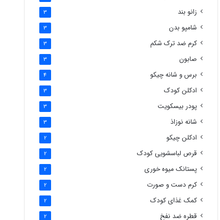
زانو بند
3
شامپو بدن
3
کرم ضد ترک شکم
3
صابون
3
برس و شانه چیکو
4
ادکلن کودک
3
پودر بیسکویت
3
شانه نوزاذ
3
ادکلن چیکو
2
قرص لباسشویی کودک
2
پستانک میوه خوری
2
کرم دست و صورت
2
کمک غذای کودک
2
قطره ضد نفخ
2