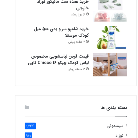
خرید عمده ست مانیکور نوزاد
خارجی
6 روز پیش
خرید شامپو سر و بدن 500 میل
کودک موستلا
2 هفته پیش
قیمت قرص لباسشویی مخصوص
لباس کودک چیکو Chicco 16 تایی
3 هفته پیش
دسته بندی ها
سیسمونی
1,244
نوزاد
961