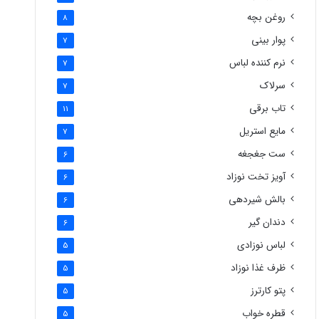
روغن بچه
8
پوار بینی
7
نرم کننده لباس
7
سرلاک
7
تاب برقی
11
مایع استریل
7
ست جغجغه
6
آویز تخت نوزاد
6
بالش شیردهی
6
دندان گیر
6
لباس نوزادی
5
ظرف غذا نوزاد
5
پتو کارترز
5
قطره خواب
5