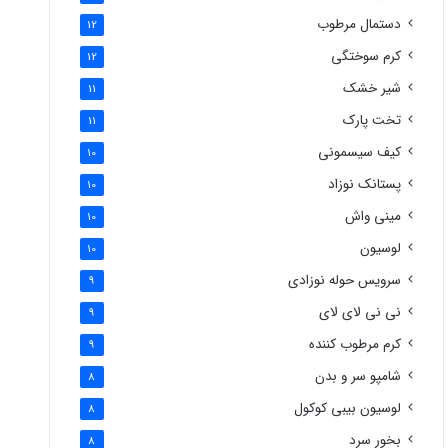
دستمال مرطوب
12
کرم سوختگی
12
شیر خشک
11
تخت پارک
11
کیف سیسمونی
10
پستانک نوزاد
10
مینی واش
10
لوسیون
10
سرویس حوله نوزادی
9
نی نی لای لای
9
کرم مرطوب کننده
9
شامپو سر و بدن
8
لوسیون بیبی کوکول
8
بخور سرد
8