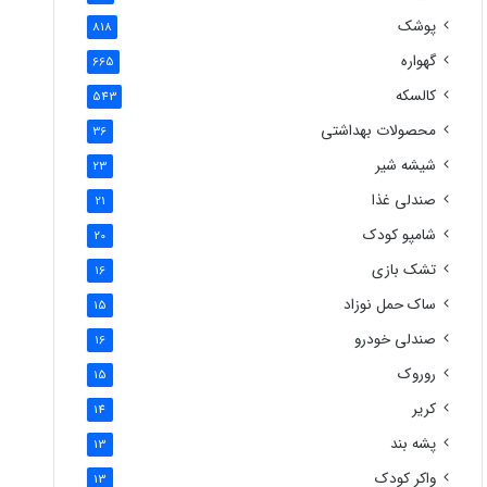
پوشک
818
گهواره
665
کالسکه
543
محصولات بهداشتی
36
شیشه شیر
23
صندلی غذا
21
شامپو کودک
20
تشک بازی
16
ساک حمل نوزاد
15
صندلی خودرو
16
روروک
15
کریر
14
پشه بند
13
واکر کودک
13