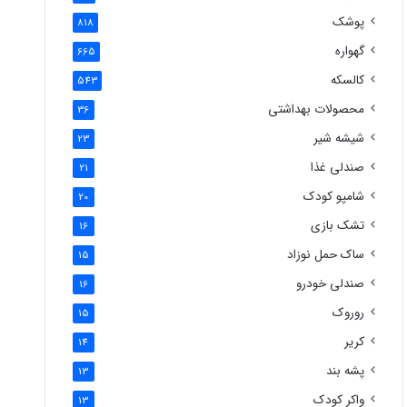
پوشک
818
گهواره
665
کالسکه
543
محصولات بهداشتی
36
شیشه شیر
23
صندلی غذا
21
شامپو کودک
20
تشک بازی
16
ساک حمل نوزاد
15
صندلی خودرو
16
روروک
15
کریر
14
پشه بند
13
واکر کودک
13