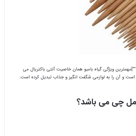
box type=”success” align=”aligncenter” class=”” wid=””]مهمترین ویژگی گیاه بامبو همان خاصیت آنتی باکتریال می
 است و آن را به لوازمی شگفت انگیز و جذاب تبدیل کرده است.