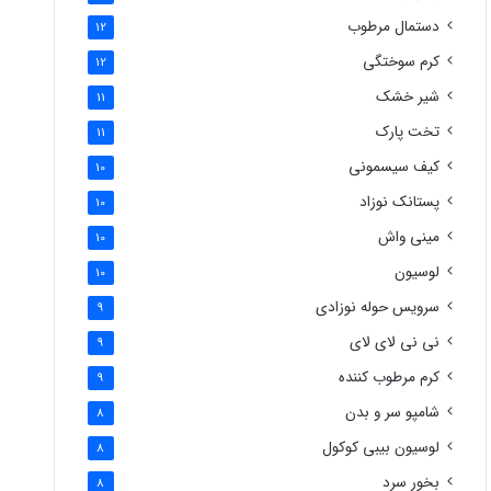
دستمال مرطوب
12
کرم سوختگی
12
شیر خشک
11
تخت پارک
11
کیف سیسمونی
10
پستانک نوزاد
10
مینی واش
10
لوسیون
10
سرویس حوله نوزادی
9
نی نی لای لای
9
کرم مرطوب کننده
9
شامپو سر و بدن
8
لوسیون بیبی کوکول
8
بخور سرد
8