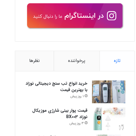
تازه
پرخواننده
نظرها
خرید انواع تب سنج دیجیتالی نوزاد
با بهترین قیمت
1 روز پیش
قیمت پوار بینی شارژی موزیکال
نوزاد BX003
3 روز پیش