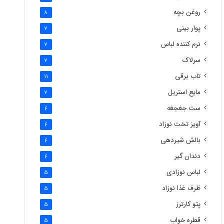
روغن بچه
8
پوار بینی
7
نرم کننده لباس
7
سرلاک
7
تاب برقی
11
مایع استریل
7
ست جغجغه
6
آویز تخت نوزاد
6
بالش شیردهی
6
دندان گیر
6
لباس نوزادی
5
ظرف غذا نوزاد
5
پتو کارترز
5
قطره خواب
5