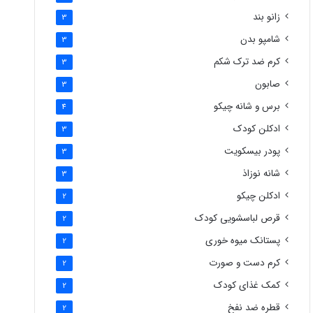
زانو بند
3
شامپو بدن
3
کرم ضد ترک شکم
3
صابون
3
برس و شانه چیکو
4
ادکلن کودک
3
پودر بیسکویت
3
شانه نوزاذ
3
ادکلن چیکو
2
قرص لباسشویی کودک
2
پستانک میوه خوری
2
کرم دست و صورت
2
کمک غذای کودک
2
قطره ضد نفخ
2