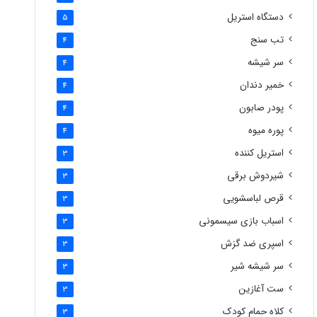
دستگاه استریل
5
تب سنج
4
سر شیشه
4
خمیر دندان
4
پودر صابون
4
پوره میوه
4
استریل کننده
3
شیردوش برقی
3
قرص لباسشویی
3
اسباب بازی سیسمونی
3
اسپری ضد گزش
3
سر شیشه شیر
3
ست آغازین
3
کلاه حمام کودک
3