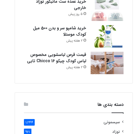
خرید عمده ست مانیکور نوزاد
خارجی
5 روز پیش
خرید شامپو سر و بدن 500 میل
کودک موستلا
2 هفته پیش
قیمت قرص لباسشویی مخصوص
لباس کودک چیکو Chicco 16 تایی
2 هفته پیش
دسته بندی ها
سیسمونی
1,244
نوزاد
961