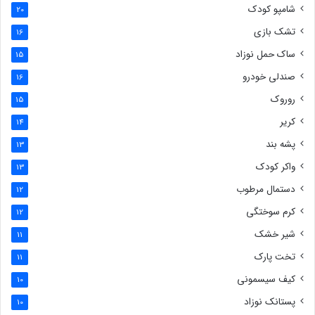
شامپو کودک
20
تشک بازی
16
ساک حمل نوزاد
15
صندلی خودرو
16
روروک
15
کریر
14
پشه بند
13
واکر کودک
13
دستمال مرطوب
12
کرم سوختگی
12
شیر خشک
11
تخت پارک
11
کیف سیسمونی
10
پستانک نوزاد
10