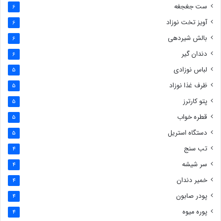
ست جغجغه
6
آویز تخت نوزاد
6
بالش شیردهی
6
دندان گیر
6
لباس نوزادی
5
ظرف غذا نوزاد
5
پتو کارترز
5
قطره خواب
5
دستگاه استریل
5
تب سنج
4
سر شیشه
4
خمیر دندان
4
پودر صابون
4
پوره میوه
4