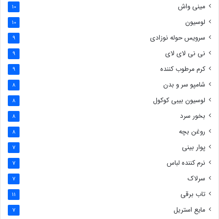
مینی واش
10
لوسیون
10
سرویس حوله نوزادی
9
نی نی لای لای
9
کرم مرطوب کننده
9
شامپو سر و بدن
8
لوسیون بیبی کوکول
8
بخور سرد
8
روغن بچه
8
پوار بینی
7
نرم کننده لباس
7
سرلاک
7
تاب برقی
11
مایع استریل
7