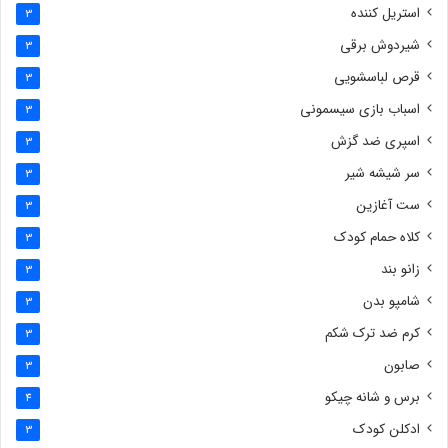
استریل کننده
3
شیردوش برقی
3
قرص لباسشویی
3
اسباب بازی سیسمونی
3
اسپری ضد گزش
3
سر شیشه شیر
3
ست آغازین
3
کلاه حمام کودک
3
زانو بند
3
شامپو بدن
3
کرم ضد ترک شکم
3
صابون
3
برس و شانه چیکو
4
ادکلن کودک
3