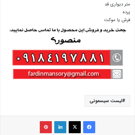
متر دیواری قد
پرده
فرش یا موکت
لیست سیسمونی
فیس بوک
X
لینکدین
‫پین‌ترست