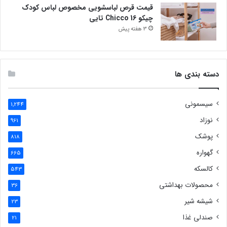
قیمت قرص لباسشویی مخصوص لباس کودک
چیکو Chicco 16 تایی
3 هفته پیش
دسته بندی ها
سیسمونی
1,244
نوزاد
961
پوشک
818
گهواره
665
کالسکه
543
محصولات بهداشتی
36
شیشه شیر
23
صندلی غذا
21