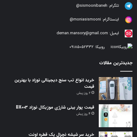
تلگرام:
sismoonibaneh@
اینستاگرام:
moniasismooni@
ایمیل:
deman.mansory@gmail.com
روبیکا:
09185052332
جدیدترین مقالات
خرید انواع تب سنج دیجیتالی نوزاد با بهترین
قیمت
2 روز پیش
قیمت پوار بینی شارژی موزیکال نوزاد BX003
4 روز پیش
خرید سر شیشه نچرال یک قطره اونت