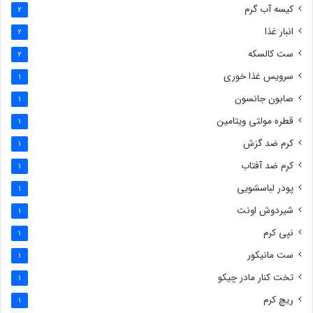
کیسه آب گرم
2
انبار غذا
2
ست کالسکه
2
سرویس غذا خوری
1
صابون جانسون
1
قطره مولتی ویتامین
1
کرم ضد گزش
1
کرم ضد آفتاب
1
پودر لباسشویی
1
شیردوش اونت
1
نپی کرم
1
ست مانیکور
1
تخت کنار مادر چیکو
1
ریچ کرم
1