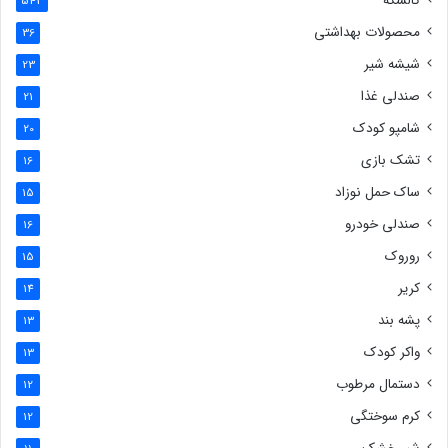
کالسکه
543
محصولات بهداشتی
36
شیشه شیر
23
صندلی غذا
21
شامپو کودک
20
تشک بازی
16
ساک حمل نوزاد
15
صندلی خودرو
16
روروک
15
کریر
14
پشه بند
13
واکر کودک
13
دستمال مرطوب
12
کرم سوختگی
12