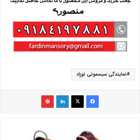
نمایندگی سیسمونی نوزاد
فیس بوک
X
لینکدین
‫پین‌ترست