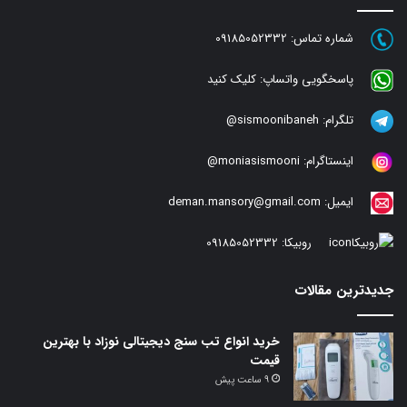
شماره تماس:
09185052332
پاسخگویی واتساپ:
کلیک کنید
تلگرام:
sismoonibaneh@
اینستاگرام:
moniasismooni@
ایمیل:
deman.mansory@gmail.com
روبیکا:
09185052332
جدیدترین مقالات
خرید انواع تب سنج دیجیتالی نوزاد با بهترین
قیمت
9 ساعت پیش