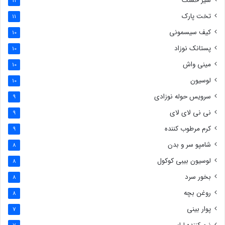
شیر خشک
11
تخت پارک
11
کیف سیسمونی
10
پستانک نوزاد
10
مینی واش
10
لوسیون
10
سرویس حوله نوزادی
9
نی نی لای لای
9
کرم مرطوب کننده
9
شامپو سر و بدن
8
لوسیون بیبی کوکول
8
بخور سرد
8
روغن بچه
8
پوار بینی
7