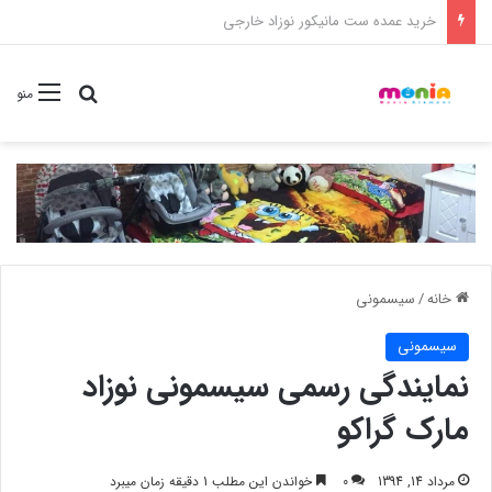
خرید شامپو سر و بدن 500 میل کودک موستلا
جستجو برا
منو
خانه
/
سیسمونی
سیسمونی
نمایندگی رسمی سیسمونی نوزاد
مارک گراکو
مرداد 14, 1394
0
خواندن این مطلب 1 دقیقه زمان میبرد