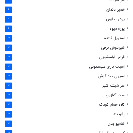
سر شیشه
4
خمیر دندان
4
پودر صابون
4
پوره میوه
4
استریل کننده
3
شیردوش برقی
3
قرص لباسشویی
3
اسباب بازی سیسمونی
3
اسپری ضد گزش
3
سر شیشه شیر
3
ست آغازین
3
کلاه حمام کودک
3
زانو بند
3
شامپو بدن
3