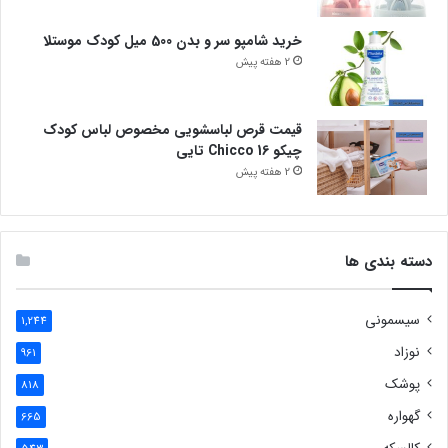
خرید شامپو سر و بدن 500 میل کودک موستلا
2 هفته پیش
قیمت قرص لباسشویی مخصوص لباس کودک
چیکو Chicco 16 تایی
2 هفته پیش
دسته بندی ها
سیسمونی
1,244
نوزاد
961
پوشک
818
گهواره
665