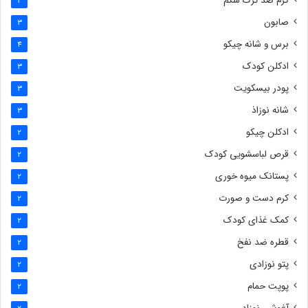
کرم ضد ترک شکم
3
صابون
3
برس و شانه چیکو
4
ادکلن کودک
3
پودر بیسکویت
3
شانه نوزاذ
3
ادکلن چیکو
2
قرص لباسشویی کودک
2
پستانک میوه خوری
2
کرم دست و صورت
2
کمک غذای کودک
2
قطره ضد نفخ
2
پتو نوزادی
2
پوپت حمام
2