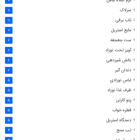
نرم کننده لباس
7
سرلاک
7
تاب برقی
11
مایع استریل
7
ست جغجغه
6
آویز تخت نوزاد
6
بالش شیردهی
6
دندان گیر
6
لباس نوزادی
5
ظرف غذا نوزاد
5
پتو کارترز
5
قطره خواب
5
دستگاه استریل
5
تب سنج
4