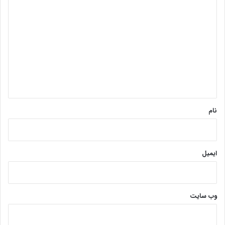
د
ی
د
گ
ا
ه
*
نام
ایمیل
وب‌ سایت