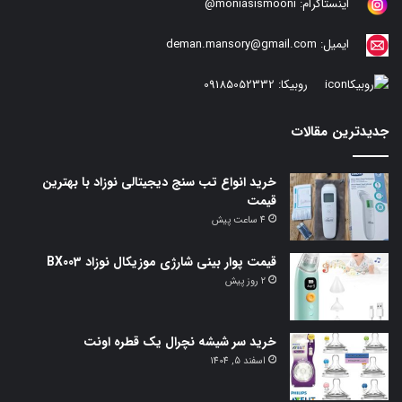
اینستاگرام:
moniasismooni@
ایمیل:
deman.mansory@gmail.com
روبیکا:
09185052332
جدیدترین مقالات
خرید انواع تب سنج دیجیتالی نوزاد با بهترین
قیمت
4 ساعت پیش
قیمت پوار بینی شارژی موزیکال نوزاد BX003
2 روز پیش
خرید سر شیشه نچرال یک قطره اونت
اسفند 5, 1404