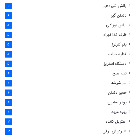
بالش شیردهی
6
دندان گیر
6
لباس نوزادی
5
ظرف غذا نوزاد
5
پتو کارترز
5
قطره خواب
5
دستگاه استریل
5
تب سنج
4
سر شیشه
4
خمیر دندان
4
پودر صابون
4
پوره میوه
4
استریل کننده
3
شیردوش برقی
3