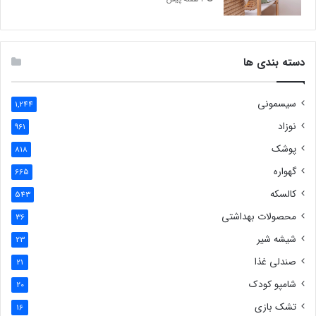
دسته بندی ها
سیسمونی
1,244
نوزاد
961
پوشک
818
گهواره
665
کالسکه
543
محصولات بهداشتی
36
شیشه شیر
23
صندلی غذا
21
شامپو کودک
20
تشک بازی
16