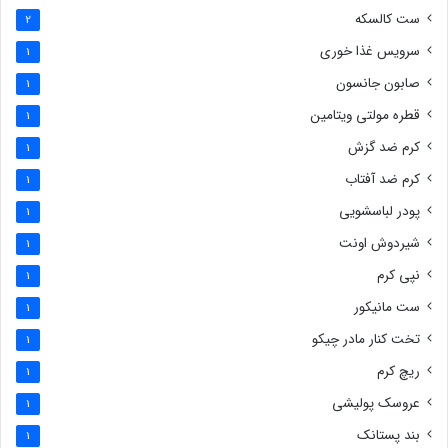
ست کالسکه
2
سرویس غذا خوری
1
صابون جانسون
1
قطره مولتی ویتامین
1
کرم ضد گزش
1
کرم ضد آفتاب
1
پودر لباسشویی
1
شیردوش اونت
1
نپی کرم
1
ست مانیکور
1
تخت کنار مادر چیکو
1
ریچ کرم
1
عروسک پولیشی
1
بند پستانک
1