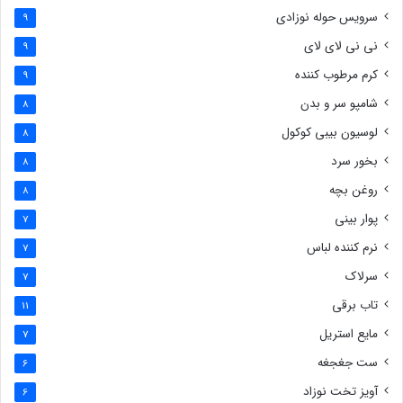
سرویس حوله نوزادی
9
نی نی لای لای
9
کرم مرطوب کننده
9
شامپو سر و بدن
8
لوسیون بیبی کوکول
8
بخور سرد
8
روغن بچه
8
پوار بینی
7
نرم کننده لباس
7
سرلاک
7
تاب برقی
11
مایع استریل
7
ست جغجغه
6
آویز تخت نوزاد
6