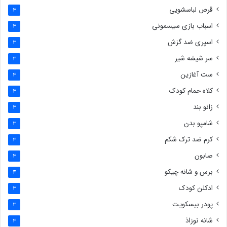
قرص لباسشویی
3
اسباب بازی سیسمونی
3
اسپری ضد گزش
3
سر شیشه شیر
3
ست آغازین
3
کلاه حمام کودک
3
زانو بند
3
شامپو بدن
3
کرم ضد ترک شکم
3
صابون
3
برس و شانه چیکو
4
ادکلن کودک
3
پودر بیسکویت
3
شانه نوزاذ
3