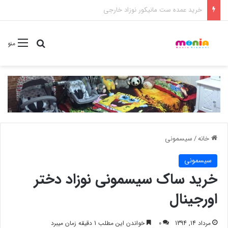
خرید شامپو سر و بدن 500 میل کودک موستلا
جستجو برا
منو
خانه
/
سیسمونی
سیسمونی
خرید ساک سیسمونی نوزاد دختر
اورجینال
مرداد 14, 1394
0
خواندن این مطلب 1 دقیقه زمان میبرد