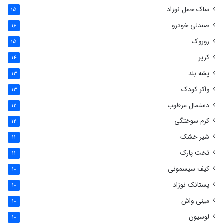
ساک حمل نوزاد
15
صندلی خودرو
16
روروک
15
کریر
14
پشه بند
13
واکر کودک
13
دستمال مرطوب
12
کرم سوختگی
12
شیر خشک
11
تخت پارک
11
کیف سیسمونی
10
پستانک نوزاد
10
مینی واش
10
لوسیون
10