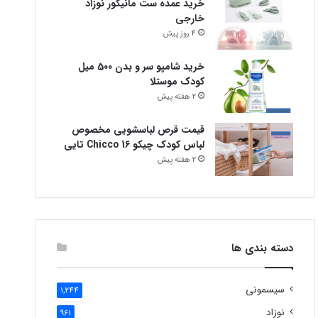
خرید عمده ست مانیکور نوزاد
خارجی
4 روز پیش
خرید شامپو سر و بدن 500 میل
کودک موستلا
2 هفته پیش
قیمت قرص لباسشویی مخصوص
لباس کودک چیکو Chicco 16 تایی
2 هفته پیش
دسته بندی ها
سیسمونی
1,244
نوزاد
961