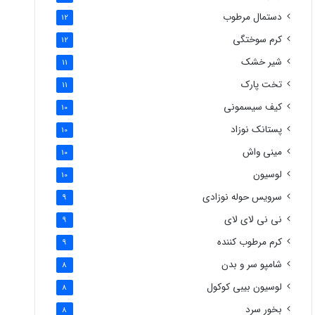
دستمال مرطوب
12
کرم سوختگی
12
شیر خشک
11
تخت پارک
11
کیف سیسمونی
10
پستانک نوزاد
10
مینی واش
10
لوسیون
10
سرویس حوله نوزادی
9
نی نی لای لای
9
کرم مرطوب کننده
9
شامپو سر و بدن
8
لوسیون بیبی کوکول
8
بخور سرد
8