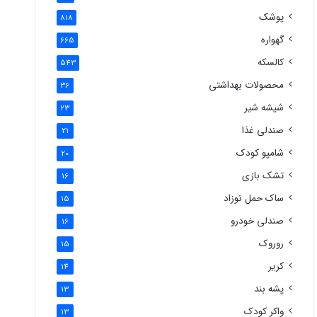
پوشک
818
گهواره
665
کالسکه
543
محصولات بهداشتی
36
شیشه شیر
23
صندلی غذا
21
شامپو کودک
20
تشک بازی
16
ساک حمل نوزاد
15
صندلی خودرو
16
روروک
15
کریر
14
پشه بند
13
واکر کودک
13