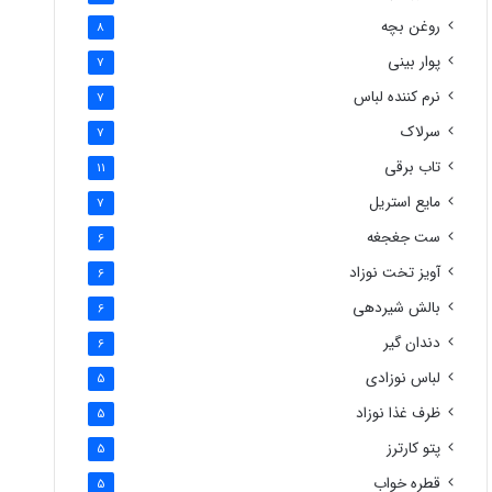
روغن بچه
8
پوار بینی
7
نرم کننده لباس
7
سرلاک
7
تاب برقی
11
مایع استریل
7
ست جغجغه
6
آویز تخت نوزاد
6
بالش شیردهی
6
دندان گیر
6
لباس نوزادی
5
ظرف غذا نوزاد
5
پتو کارترز
5
قطره خواب
5