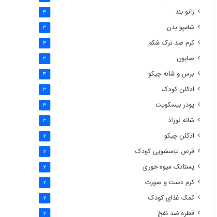
زانو بند
3
شامپو بدن
3
کرم ضد ترک شکم
3
صابون
3
برس و شانه چیکو
4
ادکلن کودک
3
پودر بیسکویت
3
شانه نوزاذ
3
ادکلن چیکو
2
قرص لباسشویی کودک
2
پستانک میوه خوری
2
کرم دست و صورت
2
کمک غذای کودک
2
قطره ضد نفخ
2