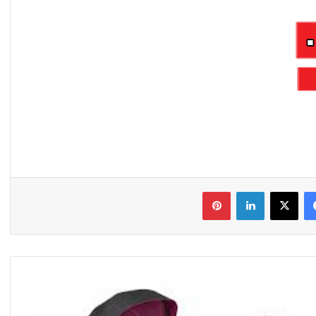
فیس بوک
X
لینکدین
‫پین‌ترست