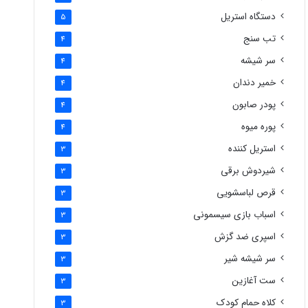
دستگاه استریل
5
تب سنج
4
سر شیشه
4
خمیر دندان
4
پودر صابون
4
پوره میوه
4
استریل کننده
3
شیردوش برقی
3
قرص لباسشویی
3
اسباب بازی سیسمونی
3
اسپری ضد گزش
3
سر شیشه شیر
3
ست آغازین
3
کلاه حمام کودک
3