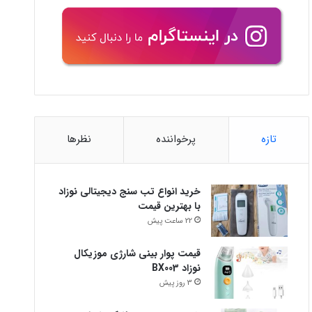
تازه
پرخواننده
نظرها
خرید انواع تب سنج دیجیتالی نوزاد
با بهترین قیمت
22 ساعت پیش
قیمت پوار بینی شارژی موزیکال
نوزاد BX003
3 روز پیش