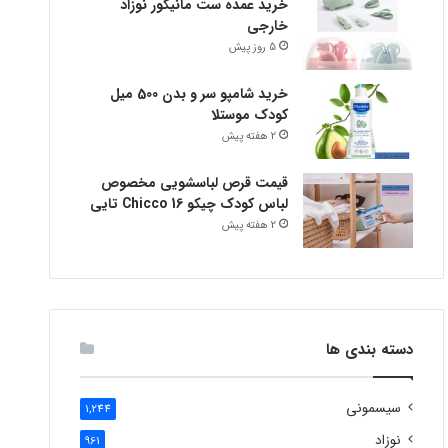
خرید عمده ست مانیکور نوزاد
خارجی
5 روز پیش
خرید شامپو سر و بدن 500 میل
کودک موستلا
2 هفته پیش
قیمت قرص لباسشویی مخصوص
لباس کودک چیکو Chicco 16 تایی
2 هفته پیش
دسته بندی ها
سیسمونی
1,244
نوزاد
961