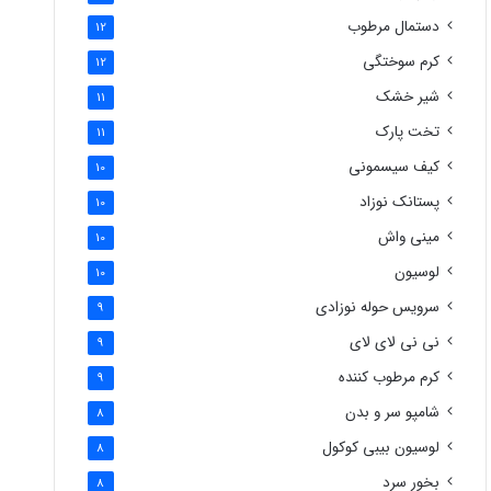
دستمال مرطوب
12
کرم سوختگی
12
شیر خشک
11
تخت پارک
11
کیف سیسمونی
10
پستانک نوزاد
10
مینی واش
10
لوسیون
10
سرویس حوله نوزادی
9
نی نی لای لای
9
کرم مرطوب کننده
9
شامپو سر و بدن
8
لوسیون بیبی کوکول
8
بخور سرد
8