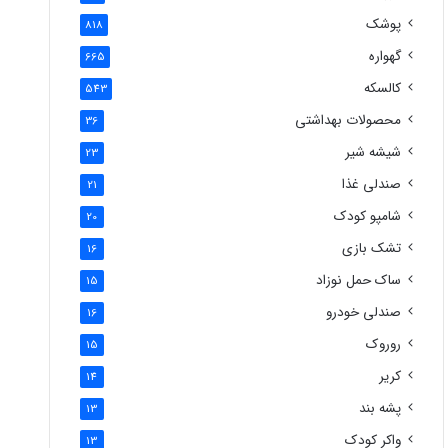
پوشک
818
گهواره
665
کالسکه
543
محصولات بهداشتی
36
شیشه شیر
23
صندلی غذا
21
شامپو کودک
20
تشک بازی
16
ساک حمل نوزاد
15
صندلی خودرو
16
روروک
15
کریر
14
پشه بند
13
واکر کودک
13