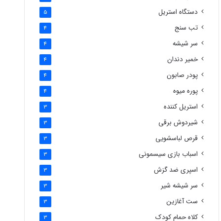
دستگاه استریل
5
تب سنج
4
سر شیشه
4
خمیر دندان
4
پودر صابون
4
پوره میوه
4
استریل کننده
3
شیردوش برقی
3
قرص لباسشویی
3
اسباب بازی سیسمونی
3
اسپری ضد گزش
3
سر شیشه شیر
3
ست آغازین
3
کلاه حمام کودک
3