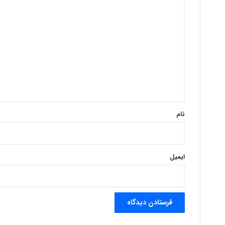
د
ی
د
گ
ا
ه
*
نام
ایمیل