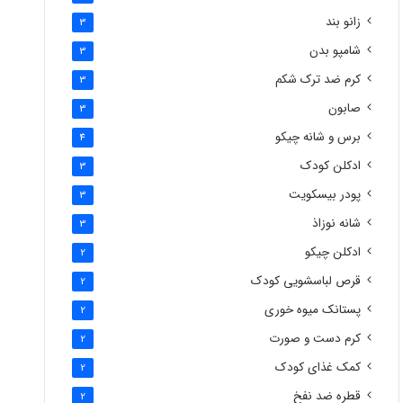
زانو بند
3
شامپو بدن
3
کرم ضد ترک شکم
3
صابون
3
برس و شانه چیکو
4
ادکلن کودک
3
پودر بیسکویت
3
شانه نوزاذ
3
ادکلن چیکو
2
قرص لباسشویی کودک
2
پستانک میوه خوری
2
کرم دست و صورت
2
کمک غذای کودک
2
قطره ضد نفخ
2