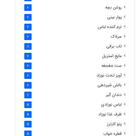
روغن بچه
8
پوار بینی
7
نرم کننده لباس
7
سرلاک
7
تاب برقی
11
مایع استریل
7
ست جغجغه
6
آویز تخت نوزاد
6
بالش شیردهی
6
دندان گیر
6
لباس نوزادی
5
ظرف غذا نوزاد
5
پتو کارترز
5
قطره خواب
5