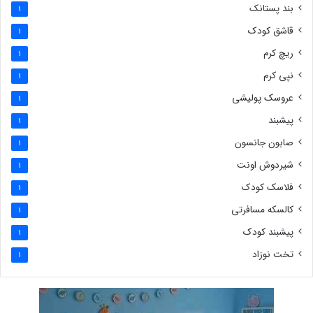
بند پستانک
1
قاشق کودک
1
ریچ کرم
1
نپی کرم
1
عروسک پولیشی
1
پیشبند
1
صابون جانسون
1
شیردوش اونت
1
فلاسک کودک
1
کالسکه مسافرتی
1
پیشبند کودک
1
تخت نوزاد
1