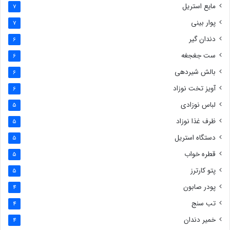
مایع استریل
7
پوار بینی
7
دندان گیر
6
ست جغجغه
6
بالش شیردهی
6
آویز تخت نوزاد
6
لباس نوزادی
5
ظرف غذا نوزاد
5
دستگاه استریل
5
قطره خواب
5
پتو کارترز
5
پودر صابون
4
تب سنج
4
خمیر دندان
4