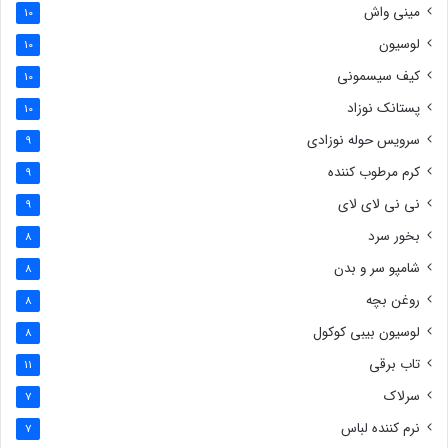
مینی واش
10
لوسیون
10
کیف سیسمونی
10
پستانک نوزاد
10
سرویس حوله نوزادی
9
کرم مرطوب کننده
9
نی نی لای لای
9
بخور سرد
8
شامپو سر و بدن
8
روغن بچه
8
لوسیون بیبی کوکول
8
تاب برقی
11
سرلاک
7
نرم کننده لباس
7