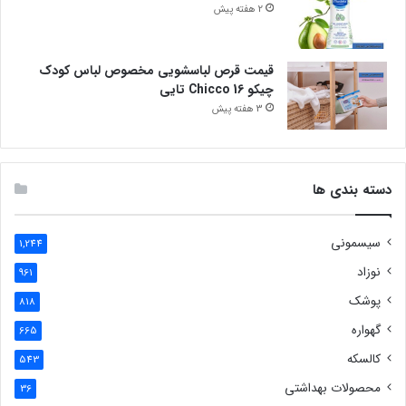
2 هفته پیش
قیمت قرص لباسشویی مخصوص لباس کودک
چیکو Chicco 16 تایی
3 هفته پیش
دسته بندی ها
سیسمونی
1,244
نوزاد
961
پوشک
818
گهواره
665
کالسکه
543
محصولات بهداشتی
36