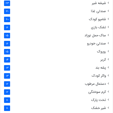
شیشه شیر
23
صندلی غذا
21
شامپو کودک
20
تشک بازی
16
ساک حمل نوزاد
15
صندلی خودرو
16
روروک
15
کریر
14
پشه بند
13
واکر کودک
13
دستمال مرطوب
12
کرم سوختگی
12
تخت پارک
11
شیر خشک
11