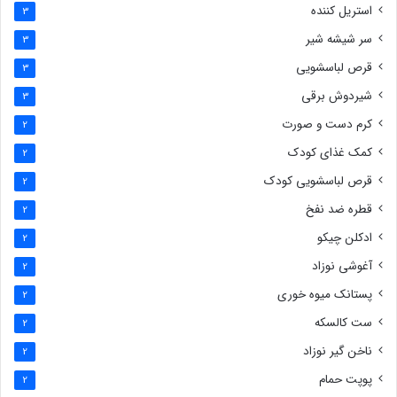
استریل کننده
3
سر شیشه شیر
3
قرص لباسشویی
3
شیردوش برقی
3
کرم دست و صورت
2
کمک غذای کودک
2
قرص لباسشویی کودک
2
قطره ضد نفخ
2
ادکلن چیکو
2
آغوشی نوزاد
2
پستانک میوه خوری
2
ست کالسکه
2
ناخن گیر نوزاد
2
پوپت حمام
2