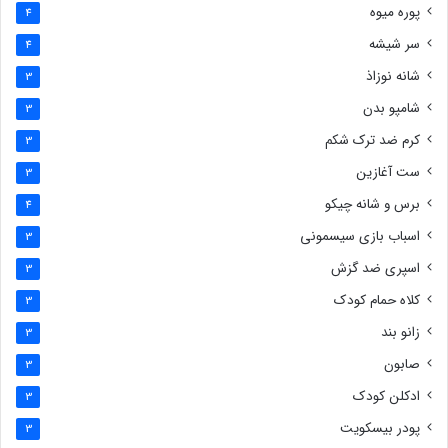
پوره میوه
4
سر شیشه
4
شانه نوزاذ
3
شامپو بدن
3
کرم ضد ترک شکم
3
ست آغازین
3
برس و شانه چیکو
4
اسباب بازی سیسمونی
3
اسپری ضد گزش
3
کلاه حمام کودک
3
زانو بند
3
صابون
3
ادکلن کودک
3
پودر بیسکویت
3