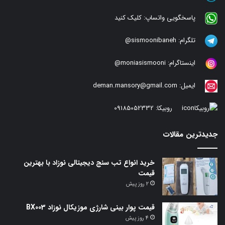
پاسخگویی واتساپ:
کلیک کنید
تلگرام:
sismoonibaneh@
اینستاگرام:
moniasismooni@
ایمیل:
deman.mansory@gmail.com
روبیکا:
09185052332
جدیدترین مقالات
خرید انواع تب سنج دیجیتالی نوزاد با بهترین
قیمت
2 روز پیش
قیمت پوار بینی شارژی موزیکال نوزاد BX003
4 روز پیش