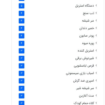
دستگاه استریل
5
تب سنج
4
سر شیشه
4
خمیر دندان
4
پودر صابون
4
پوره میوه
4
استریل کننده
3
شیردوش برقی
3
قرص لباسشویی
3
اسباب بازی سیسمونی
3
اسپری ضد گزش
3
سر شیشه شیر
3
ست آغازین
3
کلاه حمام کودک
3