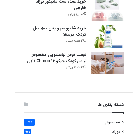
خرید عمده ست مانیکور نوزاد
خارجی
5 روز پیش
خرید شامپو سر و بدن 500 میل
کودک موستلا
2 هفته پیش
قیمت قرص لباسشویی مخصوص
لباس کودک چیکو Chicco 16 تایی
2 هفته پیش
دسته بندی ها
سیسمونی
1,244
نوزاد
961