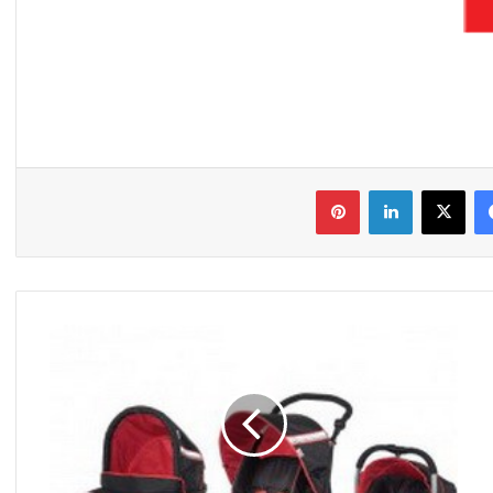
فیس بوک
X
لینکدین
‫پین‌ترست