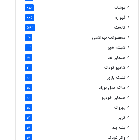
پوشک
818
گهواره
665
کالسکه
543
محصولات بهداشتی
36
شیشه شیر
23
صندلی غذا
21
شامپو کودک
20
تشک بازی
16
ساک حمل نوزاد
15
صندلی خودرو
16
روروک
15
کریر
14
پشه بند
13
واکر کودک
13