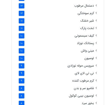
دستمال مرطوب
12
کرم سوختگی
12
شیر خشک
11
تخت پارک
11
کیف سیسمونی
10
پستانک نوزاد
10
مینی واش
10
لوسیون
10
سرویس حوله نوزادی
9
نی نی لای لای
9
کرم مرطوب کننده
9
شامپو سر و بدن
8
لوسیون بیبی کوکول
8
بخور سرد
8