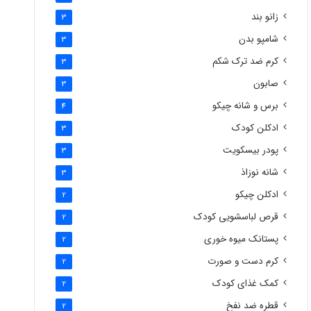
زانو بند
3
شامپو بدن
3
کرم ضد ترک شکم
3
صابون
3
برس و شانه چیکو
4
ادکلن کودک
3
پودر بیسکویت
3
شانه نوزاذ
3
ادکلن چیکو
2
قرص لباسشویی کودک
2
پستانک میوه خوری
2
کرم دست و صورت
2
کمک غذای کودک
2
قطره ضد نفخ
2