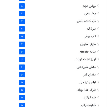
روغن بچه
8
پوار بینی
7
نرم کننده لباس
7
سرلاک
7
تاب برقی
11
مایع استریل
7
ست جغجغه
6
آویز تخت نوزاد
6
بالش شیردهی
6
دندان گیر
6
لباس نوزادی
5
ظرف غذا نوزاد
5
پتو کارترز
5
قطره خواب
5