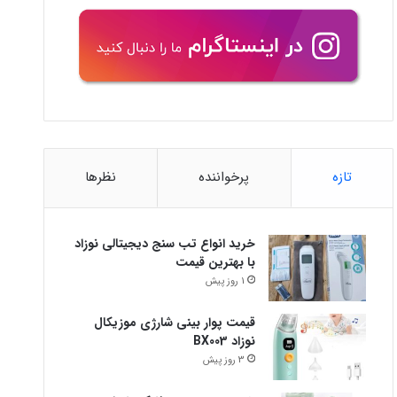
تازه
پرخواننده
نظرها
خرید انواع تب سنج دیجیتالی نوزاد
با بهترین قیمت
1 روز پیش
قیمت پوار بینی شارژی موزیکال
نوزاد BX003
3 روز پیش