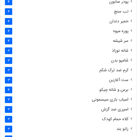
پودر صابون
4
تب سنج
4
خمیر دندان
4
پوره میوه
4
سر شیشه
4
شانه نوزاذ
3
شامپو بدن
3
کرم ضد ترک شکم
3
ست آغازین
3
برس و شانه چیکو
4
اسباب بازی سیسمونی
3
اسپری ضد گزش
3
کلاه حمام کودک
3
زانو بند
3