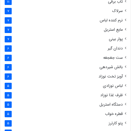
تاب برقی
11
سرلاک
7
نرم کننده لباس
7
مایع استریل
7
پوار بینی
7
دندان گیر
6
ست جغجغه
6
بالش شیردهی
6
آویز تخت نوزاد
6
لباس نوزادی
5
ظرف غذا نوزاد
5
دستگاه استریل
5
قطره خواب
5
پتو کارترز
5