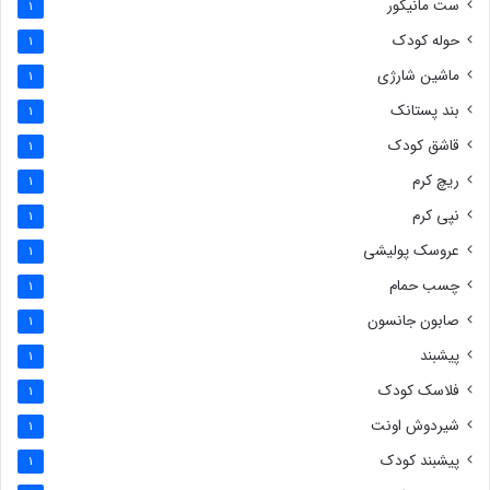
ست مانیکور
1
حوله کودک
1
ماشین شارژی
1
بند پستانک
1
قاشق کودک
1
ریچ کرم
1
نپی کرم
1
عروسک پولیشی
1
چسب حمام
1
صابون جانسون
1
پیشبند
1
فلاسک کودک
1
شیردوش اونت
1
پیشبند کودک
1