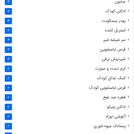
صابون
3
ادکلن کودک
3
پودر بیسکویت
3
استریل کننده
3
سر شیشه شیر
3
قرص لباسشویی
3
شیردوش برقی
3
کرم دست و صورت
2
کمک غذای کودک
2
قرص لباسشویی کودک
2
قطره ضد نفخ
2
ادکلن چیکو
2
آغوشی نوزاد
2
پستانک میوه خوری
2