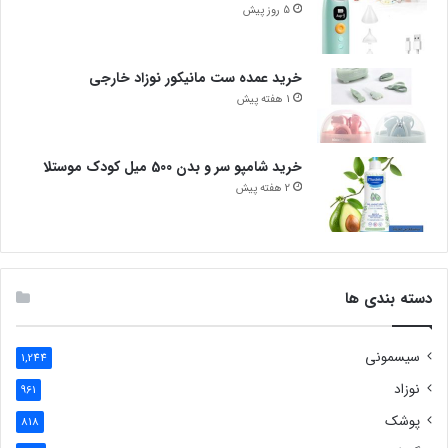
5 روز پیش
خرید عمده ست مانیکور نوزاد خارجی
1 هفته پیش
خرید شامپو سر و بدن 500 میل کودک موستلا
2 هفته پیش
دسته بندی ها
سیسمونی
1,244
نوزاد
961
پوشک
818