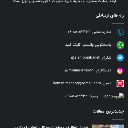
ارائه رضایت مشتری و تجربه خرید خوب در ذهن مشتریان عزیز است.
راه های ارتباطی
شماره تماس:
09185052332
پاسخگویی واتساپ:
کلیک کنید
تلگرام:
sismoonibaneh@
اینستاگرام:
moniasismooni@
ایمیل:
deman.mansory@gmail.com
روبیکا:
09185052332
جدیدترین مقالات
خرید انواع تب سنج دیجیتالی نوزاد با بهترین