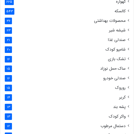
گهواره
665
کالسکه
543
محصولات بهداشتی
36
شیشه شیر
23
صندلی غذا
21
شامپو کودک
20
تشک بازی
16
ساک حمل نوزاد
15
صندلی خودرو
16
روروک
15
کریر
14
پشه بند
13
واکر کودک
13
دستمال مرطوب
12