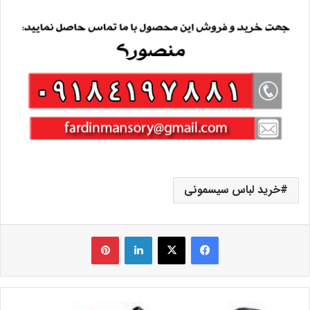
خرید لباس سیسمونی
فیس بوک
X
لینکدین
‫پین‌ترست