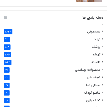
دسته بندی ها
سیسمونی
1,244
نوزاد
961
پوشک
818
گهواره
665
کالسکه
543
محصولات بهداشتی
36
شیشه شیر
23
صندلی غذا
21
شامپو کودک
20
تشک بازی
16