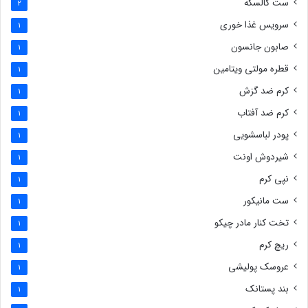
ست کالسکه
2
سرویس غذا خوری
1
صابون جانسون
1
قطره مولتی ویتامین
1
کرم ضد گزش
1
کرم ضد آفتاب
1
پودر لباسشویی
1
شیردوش اونت
1
نپی کرم
1
ست مانیکور
1
تخت کنار مادر چیکو
1
ریچ کرم
1
عروسک پولیشی
1
بند پستانک
1