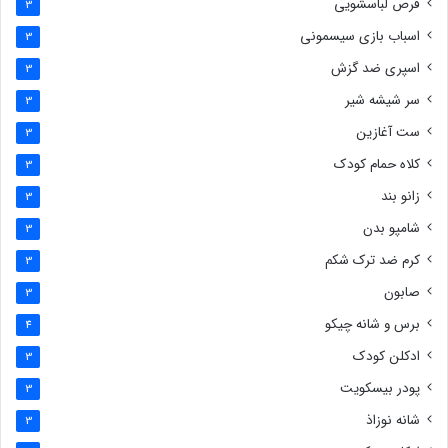
قرص لباسشویی
3
اسباب بازی سیسمونی
3
اسپری ضد گزش
3
سر شیشه شیر
3
ست آغازین
3
کلاه حمام کودک
3
زانو بند
3
شامپو بدن
3
کرم ضد ترک شکم
3
صابون
3
برس و شانه چیکو
4
ادکلن کودک
3
پودر بیسکویت
3
شانه نوزاذ
3