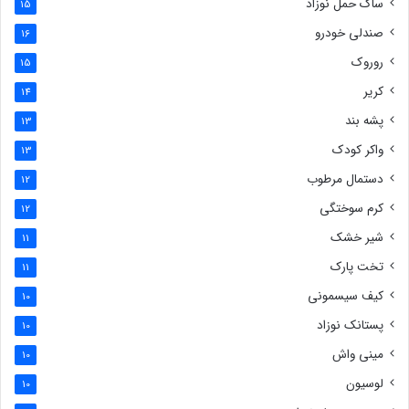
ساک حمل نوزاد
15
صندلی خودرو
16
روروک
15
کریر
14
پشه بند
13
واکر کودک
13
دستمال مرطوب
12
کرم سوختگی
12
شیر خشک
11
تخت پارک
11
کیف سیسمونی
10
پستانک نوزاد
10
مینی واش
10
لوسیون
10