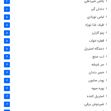
بالش شیردهی
6
دندان گیر
6
لباس نوزادی
5
ظرف غذا نوزاد
5
پتو کارترز
5
قطره خواب
5
دستگاه استریل
5
تب سنج
4
سر شیشه
4
خمیر دندان
4
پودر صابون
4
پوره میوه
4
استریل کننده
3
شیردوش برقی
3