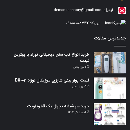
ایمیل:
deman.mansory@gmail.com
روبیکا:
09185052332
جدیدترین مقالات
خرید انواع تب سنج دیجیتالی نوزاد با بهترین
قیمت
1 روز پیش
قیمت پوار بینی شارژی موزیکال نوزاد BX003
3 روز پیش
خرید سر شیشه نچرال یک قطره اونت
اسفند 5, 1404