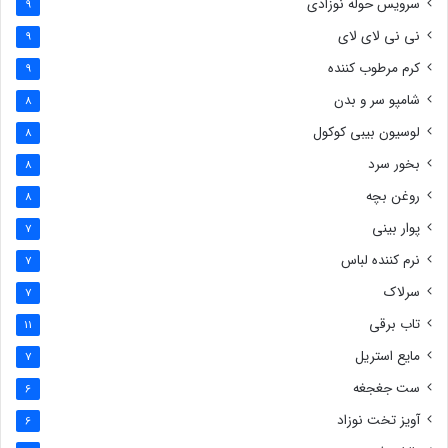
سرویس حوله نوزادی
9
نی نی لای لای
9
کرم مرطوب کننده
9
شامپو سر و بدن
8
لوسیون بیبی کوکول
8
بخور سرد
8
روغن بچه
8
پوار بینی
7
نرم کننده لباس
7
سرلاک
7
تاب برقی
11
مایع استریل
7
ست جغجغه
6
آویز تخت نوزاد
6