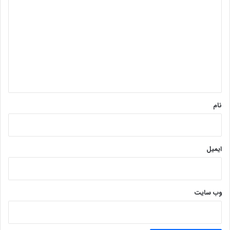
ی
د
گ
ا
ه
*
نام
ایمیل
وب‌ سایت