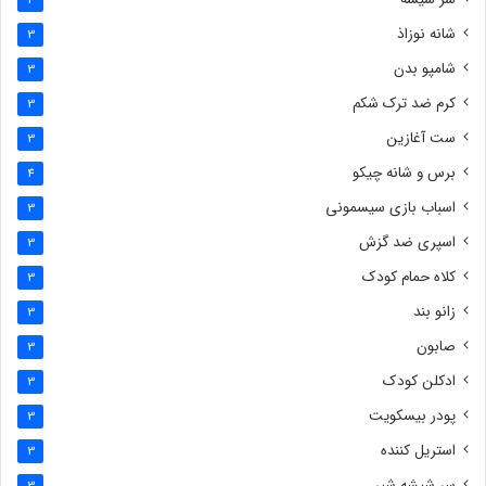
شانه نوزاذ
3
شامپو بدن
3
کرم ضد ترک شکم
3
ست آغازین
3
برس و شانه چیکو
4
اسباب بازی سیسمونی
3
اسپری ضد گزش
3
کلاه حمام کودک
3
زانو بند
3
صابون
3
ادکلن کودک
3
پودر بیسکویت
3
استریل کننده
3
سر شیشه شیر
3