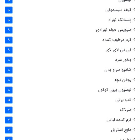
کیف سیسمونی
10
پستانک نوزاد
10
سرویس حوله نوزادی
9
کرم مرطوب کننده
9
نی نی لای لای
9
بخور سرد
8
شامپو سر و بدن
8
روغن بچه
8
لوسیون بیبی کوکول
8
تاب برقی
11
سرلاک
7
نرم کننده لباس
7
مایع استریل
7
پوار بینی
7