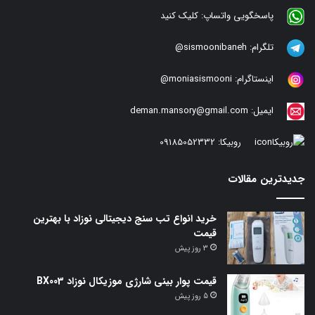
پاسخگویی واتساپ:
کلیک کنید
تلگرام:
sismoonibaneh@
اینستاگرام:
moniasismooni@
ایمیل:
deman.mansory@gmail.com
روبیکا:
09185052332
جدیدترین مقالات
خرید انواع تب سنج دیجیتالی نوزاد با بهترین
قیمت
3 روز پیش
قیمت پوار بینی شارژی موزیکال نوزاد BX003
5 روز پیش