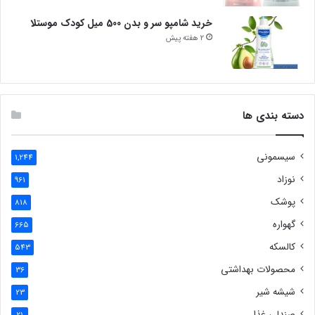
خرید شامپو سر و بدن 500 میل کودک موستلا
2 هفته پیش
دسته بندی ها
سیسمونی
1,244
نوزاد
961
پوشک
818
گهواره
665
کالسکه
543
محصولات بهداشتی
36
شیشه شیر
23
صندلی غذا
21