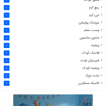
ریچ کرم
1
نپی کرم
1
عروسک پولیشی
1
چسب حمام
1
صابون جانسون
1
پیشبند
1
فلاسک کودک
1
شیردوش اونت
1
پیشبند کودک
1
تخت نوزاد
1
کالسکه مسافرتی
1