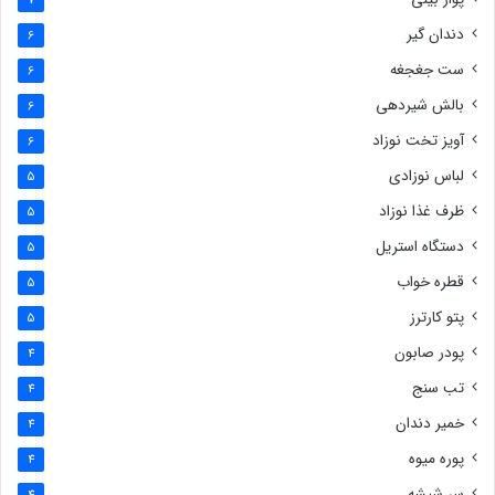
دندان گیر
6
ست جغجغه
6
بالش شیردهی
6
آویز تخت نوزاد
6
لباس نوزادی
5
ظرف غذا نوزاد
5
دستگاه استریل
5
قطره خواب
5
پتو کارترز
5
پودر صابون
4
تب سنج
4
خمیر دندان
4
پوره میوه
4
سر شیشه
4