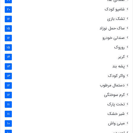
شامپو کودک
20
تشک بازی
16
ساک حمل نوزاد
15
صندلی خودرو
16
روروک
15
کریر
14
پشه بند
13
واکر کودک
13
دستمال مرطوب
12
کرم سوختگی
12
تخت پارک
11
شیر خشک
11
مینی واش
10
لوسیون
10