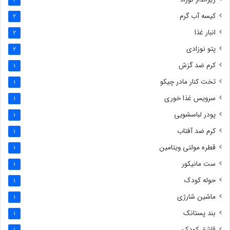
کیسه آب گرم
2
انبار غذا
2
پتو نوزادی
2
کرم ضد گزش
1
تخت کنار مادر چیکو
1
سرویس غذا خوری
1
پودر لباسشویی
1
کرم ضد آفتاب
1
قطره مولتی ویتامین
1
ست مانیکور
1
حوله کودک
1
ماشین شارژی
1
بند پستانک
1
قاشق کودک
1