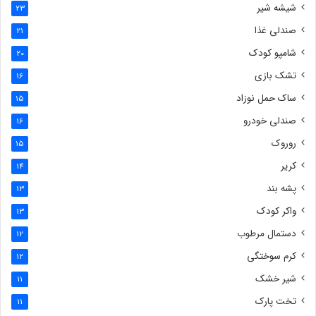
شیشه شیر
23
صندلی غذا
21
شامپو کودک
20
تشک بازی
16
ساک حمل نوزاد
15
صندلی خودرو
16
روروک
15
کریر
14
پشه بند
13
واکر کودک
13
دستمال مرطوب
12
کرم سوختگی
12
شیر خشک
11
تخت پارک
11