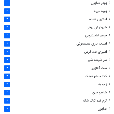
پودر صابون
4
پوره میوه
4
استریل کننده
3
شیردوش برقی
3
قرص لباسشویی
3
اسباب بازی سیسمونی
3
اسپری ضد گزش
3
سر شیشه شیر
3
ست آغازین
3
کلاه حمام کودک
3
زانو بند
3
شامپو بدن
3
کرم ضد ترک شکم
3
صابون
3