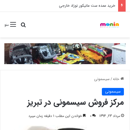
خرید شامپو سر و بدن 500 میل کودک موستلا
جستجو برا
منو
خانه
/
سیسمونی
سیسمونی
مرکز فروش سیسمونی در تبریز
مرداد 23, 1394
0
خواندن این مطلب 1 دقیقه زمان میبرد