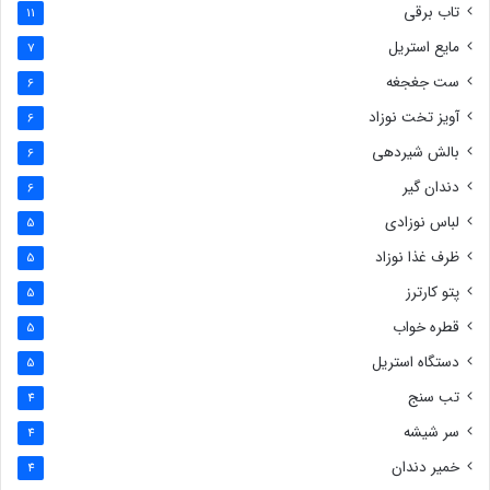
تاب برقی
11
مایع استریل
7
ست جغجغه
6
آویز تخت نوزاد
6
بالش شیردهی
6
دندان گیر
6
لباس نوزادی
5
ظرف غذا نوزاد
5
پتو کارترز
5
قطره خواب
5
دستگاه استریل
5
تب سنج
4
سر شیشه
4
خمیر دندان
4