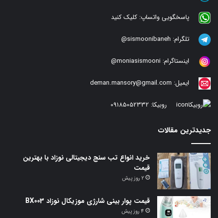
پاسخگویی واتساپ:
کلیک کنید
تلگرام:
sismoonibaneh@
اینستاگرام:
moniasismooni@
ایمیل:
deman.mansory@gmail.com
روبیکا:
09185052332
جدیدترین مقالات
خرید انواع تب سنج دیجیتالی نوزاد با بهترین
قیمت
2 روز پیش
قیمت پوار بینی شارژی موزیکال نوزاد BX003
4 روز پیش