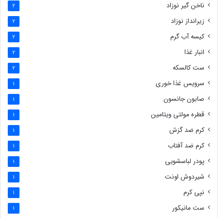
ناخن گیر نوزاد
2
زیرانداز نوزاد
2
کیسه آب گرم
2
انبار غذا
2
ست کالسکه
2
سرویس غذا خوری
1
صابون جانسون
1
قطره مولتی ویتامین
1
کرم ضد گزش
1
کرم ضد آفتاب
1
پودر لباسشویی
1
شیردوش اونت
1
نپی کرم
1
ست مانیکور
1