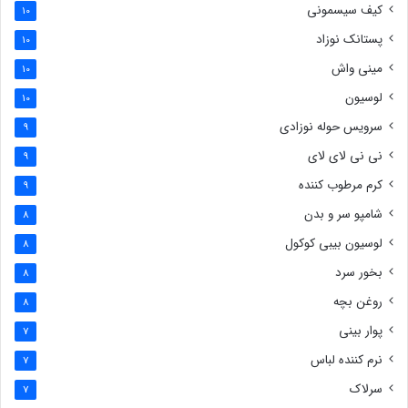
کیف سیسمونی
10
پستانک نوزاد
10
مینی واش
10
لوسیون
10
سرویس حوله نوزادی
9
نی نی لای لای
9
کرم مرطوب کننده
9
شامپو سر و بدن
8
لوسیون بیبی کوکول
8
بخور سرد
8
روغن بچه
8
پوار بینی
7
نرم کننده لباس
7
سرلاک
7