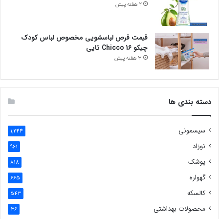
2 هفته پیش
قیمت قرص لباسشویی مخصوص لباس کودک
چیکو Chicco 16 تایی
3 هفته پیش
دسته بندی ها
سیسمونی
1,244
نوزاد
961
پوشک
818
گهواره
665
کالسکه
543
محصولات بهداشتی
36