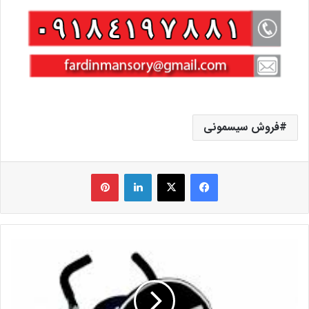
فروش سیسمونی
فیس بوک
X
لینکدین
‫پین‌ترست