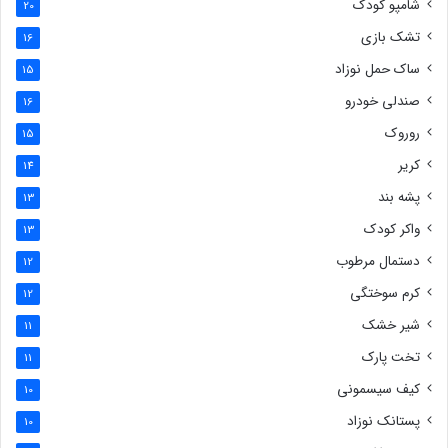
شامپو کودک
20
تشک بازی
16
ساک حمل نوزاد
15
صندلی خودرو
16
روروک
15
کریر
14
پشه بند
13
واکر کودک
13
دستمال مرطوب
12
کرم سوختگی
12
شیر خشک
11
تخت پارک
11
کیف سیسمونی
10
پستانک نوزاد
10