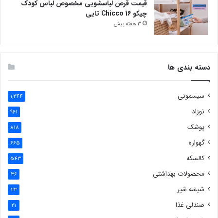
قیمت قرص لباسشویی مخصوص لباس کودک
چیکو Chicco 16 تایی
3 هفته پیش
دسته بندی ها
سیسمونی
1,244
نوزاد
961
پوشک
818
گهواره
665
کالسکه
543
محصولات بهداشتی
36
شیشه شیر
23
صندلی غذا
21