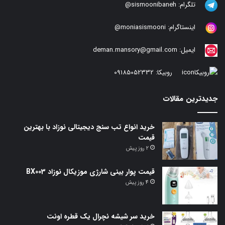
تلگرام:
sismoonibaneh@
اینستاگرام:
moniasismooni@
ایمیل:
deman.mansory@gmail.com
روبیکا:
09185052332
جدیدترین مقالات
خرید انواع تب سنج دیجیتالی نوزاد با بهترین
قیمت
2 روز پیش
قیمت پوار بینی شارژی موزیکال نوزاد BX003
4 روز پیش
خرید سر شیشه نچرال یک قطره اونت