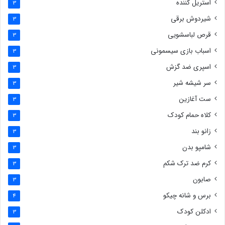
استریل کننده
3
شیردوش برقی
3
قرص لباسشویی
3
اسباب بازی سیسمونی
3
اسپری ضد گزش
3
سر شیشه شیر
3
ست آغازین
3
کلاه حمام کودک
3
زانو بند
3
شامپو بدن
3
کرم ضد ترک شکم
3
صابون
3
برس و شانه چیکو
4
ادکلن کودک
3