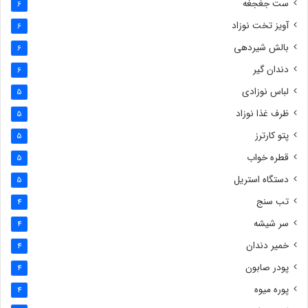
ست جغجغه
6
آویز تخت نوزاد
6
بالش شیردهی
6
دندان گیر
6
لباس نوزادی
5
ظرف غذا نوزاد
5
پتو کارترز
5
قطره خواب
5
دستگاه استریل
5
تب سنج
4
سر شیشه
4
خمیر دندان
4
پودر صابون
4
پوره میوه
4