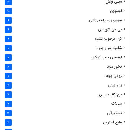
مینی واش
10
لوسیون
10
سرویس حوله نوزادی
9
نی نی لای لای
9
کرم مرطوب کننده
9
شامپو سر و بدن
8
لوسیون بیبی کوکول
8
بخور سرد
8
روغن بچه
8
پوار بینی
7
نرم کننده لباس
7
سرلاک
7
تاب برقی
11
مایع استریل
7