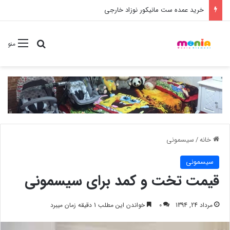
خرید شامپو سر و بدن 500 میل کودک موستلا
جستجو برا
منو
خانه
/
سیسمونی
سیسمونی
قیمت تخت و کمد برای سیسمونی
مرداد 24, 1394
0
خواندن این مطلب 1 دقیقه زمان میبرد