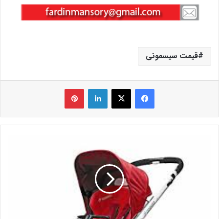
قیمت سیسمونی
فیس بوک
X
لینکدین
‫پین‌ترست