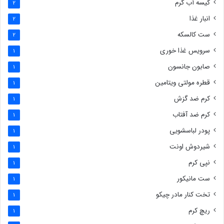
کیسه آب گرم
2
انبار غذا
2
ست کالسکه
2
سرویس غذا خوری
1
صابون جانسون
1
قطره مولتی ویتامین
1
کرم ضد گزش
1
کرم ضد آفتاب
1
پودر لباسشویی
1
شیردوش اونت
1
نپی کرم
1
ست مانیکور
1
تخت کنار مادر چیکو
1
ریچ کرم
1