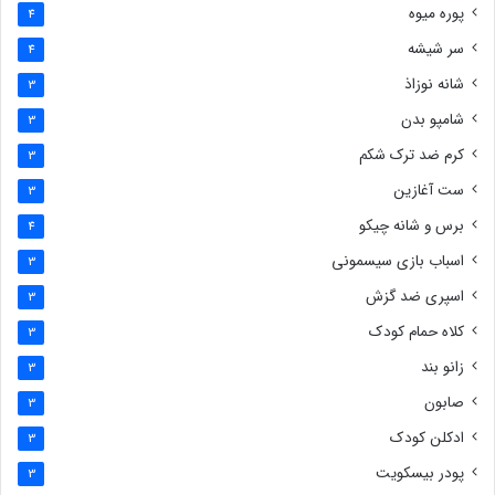
پوره میوه
4
سر شیشه
4
شانه نوزاذ
3
شامپو بدن
3
کرم ضد ترک شکم
3
ست آغازین
3
برس و شانه چیکو
4
اسباب بازی سیسمونی
3
اسپری ضد گزش
3
کلاه حمام کودک
3
زانو بند
3
صابون
3
ادکلن کودک
3
پودر بیسکویت
3