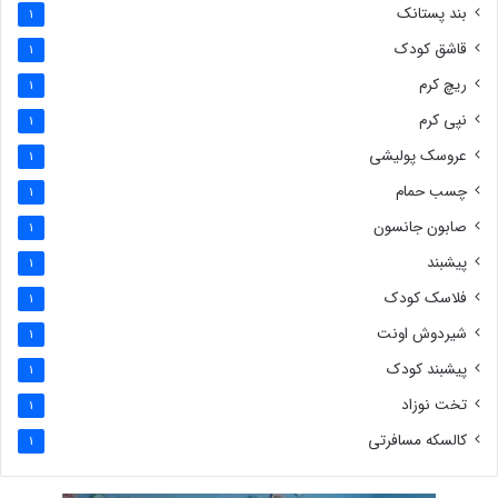
بند پستانک
1
قاشق کودک
1
ریچ کرم
1
نپی کرم
1
عروسک پولیشی
1
چسب حمام
1
صابون جانسون
1
پیشبند
1
فلاسک کودک
1
شیردوش اونت
1
پیشبند کودک
1
تخت نوزاد
1
کالسکه مسافرتی
1