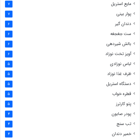
مایع استریل
7
پوار بینی
7
دندان گیر
6
ست جغجغه
6
بالش شیردهی
6
آویز تخت نوزاد
6
لباس نوزادی
5
ظرف غذا نوزاد
5
دستگاه استریل
5
قطره خواب
5
پتو کارترز
5
پودر صابون
4
تب سنج
4
خمیر دندان
4