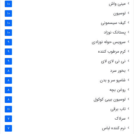
مینی واش
10
لوسیون
10
کیف سیسمونی
10
پستانک نوزاد
10
سرویس حوله نوزادی
9
کرم مرطوب کننده
9
نی نی لای لای
9
بخور سرد
8
شامپو سر و بدن
8
روغن بچه
8
لوسیون بیبی کوکول
8
تاب برقی
11
سرلاک
7
نرم کننده لباس
7