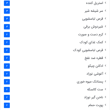
استریل کننده
3
سر شیشه شیر
3
قرص لباسشویی
3
شیردوش برقی
3
کرم دست و صورت
2
کمک غذای کودک
2
قرص لباسشویی کودک
2
قطره ضد نفخ
2
ادکلن چیکو
2
آغوشی نوزاد
2
پستانک میوه خوری
2
ست کالسکه
2
ناخن گیر نوزاد
2
پوپت حمام
2