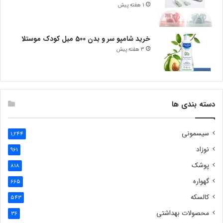
1 هفته پیش
خرید شامپو سر و بدن 500 میل کودک موستلا
3 هفته پیش
دسته بندی ها
سیسمونی
1,244
نوزاد
961
پوشک
818
گهواره
665
کالسکه
543
محصولات بهداشتی
36