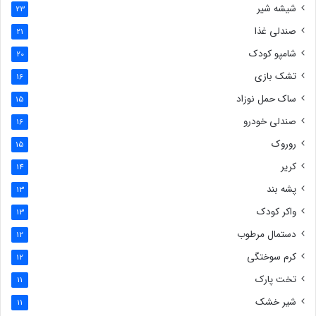
شیشه شیر
23
صندلی غذا
21
شامپو کودک
20
تشک بازی
16
ساک حمل نوزاد
15
صندلی خودرو
16
روروک
15
کریر
14
پشه بند
13
واکر کودک
13
دستمال مرطوب
12
کرم سوختگی
12
تخت پارک
11
شیر خشک
11