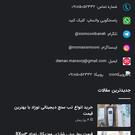
شماره تماس:
09185052332
پاسخگویی واتساپ:
کلیک کنید
تلگرام:
sismoonibaneh@
اینستاگرام:
moniasismooni@
ایمیل:
deman.mansory@gmail.com
روبیکا:
09185052332
جدیدترین مقالات
خرید انواع تب سنج دیجیتالی نوزاد با بهترین
قیمت
4 روز پیش
قیمت پوار بینی شارژی موزیکال نوزاد BX003